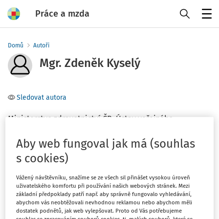
Práce a mzda
Menu
Domů
Autoři
Mgr. Zdeněk Kyselý
Sledovat autora
Ministerstvo zdravotnictví ČR, Ústav veřejného
zdravotnictví UP Olomouc
Aby web fungoval jak má (souhlas
Téma
s cookies)
(1)
BOZP
Vážený návštěvníku, snažíme se ze všech sil přinášet vysokou úroveň
uživatelského komfortu při používání našich webových stránek. Mezi
základní předpoklady patří např. aby správně fungovalo vyhledávání,
Filtr
abychom vás neobtěžovali nevhodnou reklamou nebo abychom měli
dostatek podnětů, jak web vylepšovat. Proto od Vás potřebujeme
souhlas se zpracováním souborů cookies, tj. malých souborů, které se