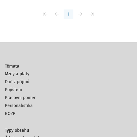
1
Témata
Mzdy a platy
Daň z příjmů
Pojištění
Pracovní poměr
Personalistika
BOZP
Typy obsahu