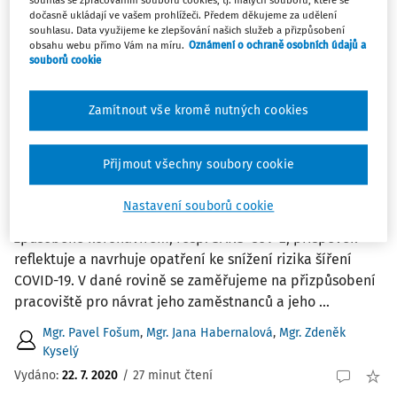
dočasně ukládají ve vašem prohlížeči. Předem děkujeme za udělení
1
Počet vyhledaných dokumentů:
souhlasu. Data využijeme ke zlepšování našich služeb a přizpůsobení
obsahu webu přímo Vám na míru.
Oznámení o ochraně osobních údajů a
Řadit podle
:
souborů cookie
Nejnovější
Nejstarší
Zamítnout vše kromě nutných cookies
ČLÁNKY
Přizpůsobení pracoviště po pandemii COVID-
Přijmout všechny soubory cookie
19 a ochrana pracovníků před šířením
onemocnění
Nastavení souborů cookie
V důsledku současné epidemiologické situace
způsobené koronavirem, resp. SARS-CoV-2, příspěvek
reflektuje a navrhuje opatření ke snížení rizika šíření
COVID-19. V dané rovině se zaměřujeme na přizpůsobení
pracoviště pro návrat jeho zaměstnanců a jeho ...
Mgr. Pavel Fošum
,
Mgr. Jana Habernalová
,
Mgr. Zdeněk
Kyselý
Vydáno:
22. 7. 2020
/
27 minut čtení