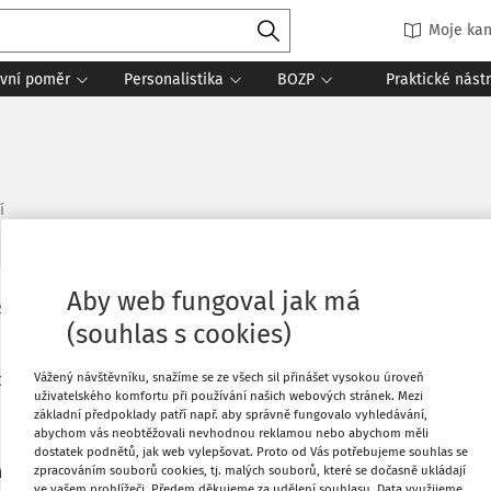
Moje kan
vní poměr
Personalistika
BOZP
Praktické nást
í
Aby web fungoval jak má
4
(souhlas s cookies)
 týdeníku se se zmíním o návrhu na zvýšení podpory
sti, zpřísnění odchodu do předčasného důchodu,
Vážený návštěvníku, snažíme se ze všech sil přinášet vysokou úroveň
uživatelského komfortu při používání našich webových stránek. Mezi
le u ČSSZ.
základní předpoklady patří např. aby správně fungovalo vyhledávání,
abychom vás neobtěžovali nevhodnou reklamou nebo abychom měli
dostatek podnětů, jak web vylepšovat. Proto od Vás potřebujeme souhlas se
vy
zpracováním souborů cookies, tj. malých souborů, které se dočasně ukládají
ve vašem prohlížeči. Předem děkujeme za udělení souhlasu. Data využijeme