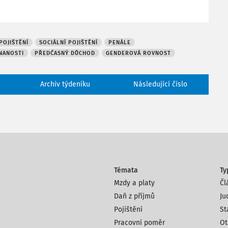
POJIŠTĚNÍ
SOCIÁLNÍ POJIŠTĚNÍ
PENÁLE
NANOSTI
PŘEDČASNÝ DŮCHOD
GENDEROVÁ ROVNOST
Archiv týdeníku
Následující číslo
Témata
Ty
Mzdy a platy
Čl
Daň z příjmů
Ju
Pojištění
St
Pracovní poměr
Ot