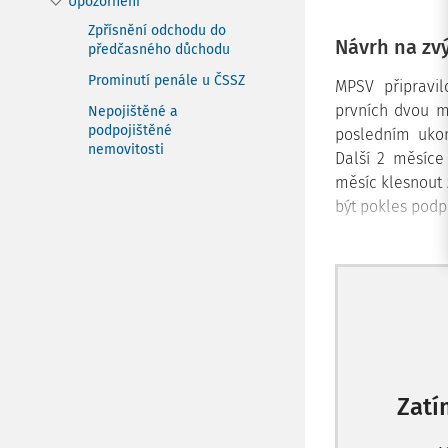
Upozornění
Zpřísnění odchodu do
Návrh na zv
předčasného důchodu
Prominutí penále u ČSSZ
MPSV připravi
prvních dvou m
Nepojištěné a
podpojištěné
posledním uko
nemovitosti
Další 2 měsíce
měsíc klesnout 
být pokles podp
Zatí