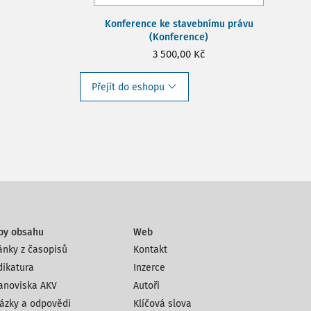
Konference ke stavebnímu právu
(Konference)
3 500,00 Kč
Přejít do eshopu
py obsahu
Web
ánky z časopisů
Kontakt
dikatura
Inzerce
anoviska AKV
Autoři
ázky a odpovědi
Klíčová slova