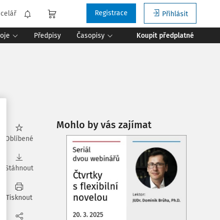
Registrace
celář
Přihlásit
roje
Předpisy
Časopisy
Koupit předplatné
Mohlo by vás zajímat
Oblíbené
Stáhnout
Tisknout