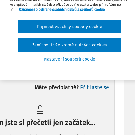
ke zlepšování našich služeb a přizpůsobení obsahu webu přímo Vám na
míru.
Oznámení o ochraně osobních údajů a souborů cookie
ýšení podpory v nezaměstnanosti
lo návrh na zvýšení podpory v nezaměstnanosti v
Přijmout všechny soubory cookie
ěsících, nově by měla činit 80 % z čistého příjmu v
nčeném zaměstnání (dosud 65 %, max. 24 608 Kč).
Zamítnout vše kromě nutných cookies
 by měla činit, jako v současnosti, 50 % a poslední
ze stávajících 45 na 40 %. U starších zaměstnanců má
Nastavení souborů cookie
ory mírnější a podporu budou moci čerpat stále 11 m
Máte předplatné?
Přihlaste se
m jste si přečetli jen začátek…