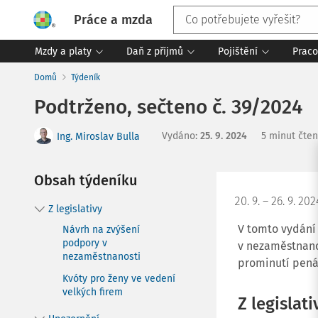
Práce a mzda
Mzdy a platy
Daň z příjmů
Pojištění
Praco
Domů
Týdeník
Podtrženo, sečteno č. 39/2024
Vydáno
:
25. 9. 2024
5 minut čten
Ing. Miroslav Bulla
Obsah týdeníku
9. – 26. 9. 202
Z legislativy
V tomto vydání
Návrh na zvýšení
podpory v
v nezaměstnano
nezaměstnanosti
prominutí pená
Kvóty pro ženy ve vedení
velkých firem
Z legislati