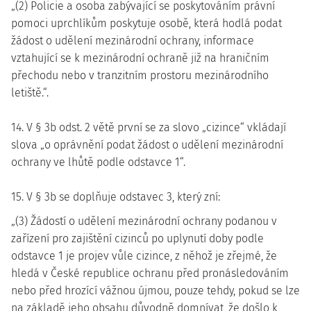
„(2) Policie a osoba zabývající se poskytováním právní
pomoci uprchlíkům poskytuje osobě, která hodlá podat
žádost o udělení mezinárodní ochrany, informace
vztahující se k mezinárodní ochraně již na hraničním
přechodu nebo v tranzitním prostoru mezinárodního
letiště.“.
14. V § 3b odst. 2 větě první se za slovo „cizince“ vkládají
slova „o oprávnění podat žádost o udělení mezinárodní
ochrany ve lhůtě podle odstavce 1“.
15. V § 3b se doplňuje odstavec 3, který zní:
„(3) Žádostí o udělení mezinárodní ochrany podanou v
zařízení pro zajištění cizinců po uplynutí doby podle
odstavce 1 je projev vůle cizince, z něhož je zřejmé, že
hledá v České republice ochranu před pronásledováním
nebo před hrozící vážnou újmou, pouze tehdy, pokud se lze
na základě jeho obsahu důvodně domnívat, že došlo k