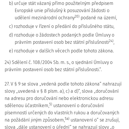
b) určuje stát vázaný přímo použitelným předpisem
Evropské unie příslušný k posuzování žádosti o
20)
udělení mezinárodní ochrany
podané na území,
c) rozhoduje v řízení o předání do příslušného státu,
d) rozhoduje o žádostech podaných podle Úmluvy o
24)
právním postavení osob bez státní příslušnosti
,
e) rozhoduje v dalších věcech podle tohoto zákona.
24) Sdělení č. 108/2004 Sb. m. s., o sjednání Úmluvy o
právním postavení osob bez státní příslušnosti.“.
27. V § 9 se slova „vedená podle tohoto zákona“ nahrazují
slovy „uvedená v § 8 písm. a), c) a d)“, slova „doručování
na adresu pro doručování nebo elektronickou adresu
5)
sdělenou účastníkem,
ustanovení o doručování
písemností určených do vlastních rukou a doručovaných
5a)
na požádání jiným způsobem,
ustanovení o“ se zrušují,
slova „dále ustanovení o úřední“ se nahrazují slovy „o