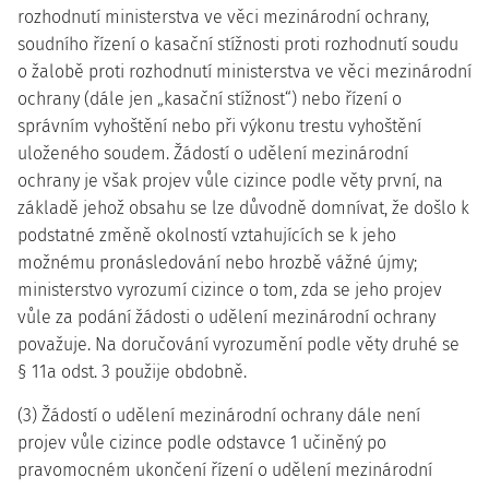
rozhodnutí ministerstva ve věci mezinárodní ochrany,
soudního řízení o kasační stížnosti proti rozhodnutí soudu
o žalobě proti rozhodnutí ministerstva ve věci mezinárodní
ochrany (dále jen „kasační stížnost“) nebo řízení o
správním vyhoštění nebo při výkonu trestu vyhoštění
uloženého soudem. Žádostí o udělení mezinárodní
ochrany je však projev vůle cizince podle věty první, na
základě jehož obsahu se lze důvodně domnívat, že došlo k
podstatné změně okolností vztahujících se k jeho
možnému pronásledování nebo hrozbě vážné újmy;
ministerstvo vyrozumí cizince o tom, zda se jeho projev
vůle za podání žádosti o udělení mezinárodní ochrany
považuje. Na doručování vyrozumění podle věty druhé se
§ 11a odst. 3 použije obdobně.
(3) Žádostí o udělení mezinárodní ochrany dále není
projev vůle cizince podle odstavce 1 učiněný po
pravomocném ukončení řízení o udělení mezinárodní