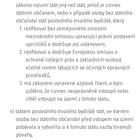
zákona rozumí stát jiný než stát, jehož je cizinec
státním občanem, nebo v případě osoby bez státního
občanství stát posledního trvalého bydliště, který
1. ratifikoval bez zeměpisného omezení
mezinárodní smlouvu upravující právní postavení
uprchlíků a dodržuje její ustanovení,
2. ratifikoval a dodržuje Evropskou úmluvu o
ochraně lidských práv a základních svobod,
včetně norem týkajících se účinných opravných
prostředků,
3. má zákonem upravené azylové řízení, a bylo
zjištěno, že cizinec neoprávněně vstoupil nebo
chtěl vstoupit na území z tohoto státu,
n) státem posledního trvalého bydliště stát, ve kterém
osoba bez státního občanství před vstupem na území
pobývala a vytvořila si k tomuto státu vazby trvalejší
povahy,