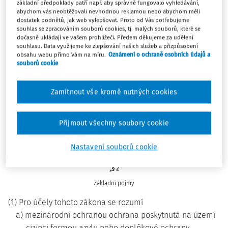
základní předpoklady patří např. aby správně fungovalo vyhledávání,
Poznámka pod čarou č. 1a se zrušuje.
abychom vás neobtěžovali nevhodnou reklamou nebo abychom měli
dostatek podnětů, jak web vylepšovat. Proto od Vás potřebujeme
souhlas se zpracováním souborů cookies, tj. malých souborů, které se
3. V § 1 písm. c) se slova „azylanta a“ nahrazují slovem
dočasně ukládají ve vašem prohlížeči. Předem děkujeme za udělení
souhlasu. Data využijeme ke zlepšování našich služeb a přizpůsobení
„azylanta,“ a na konci textu se doplňují slova „a cizince, o
obsahu webu přímo Vám na míru.
Oznámení o ochraně osobních údajů a
kterém to stanoví tento zákon“.
souborů cookie
4. V § 1 písm. d) se slova „ , Ministerstva školství, mládeže a
Zamítnout vše kromě nutných cookies
tělovýchovy“ zrušují.
Přijmout všechny soubory cookie
5. § 2 včetně nadpisu a poznámek pod čarou č. 20 až 22
zní:
Nastavení souborů cookie
„§ 2
Základní pojmy
(1) Pro účely tohoto zákona se rozumí
a) mezinárodní ochranou ochrana poskytnutá na území
cizinci formou azylu nebo doplňkové ochrany,