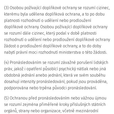
(3) Osobou požívající doplňkové ochrany se rozumí cizinec,
kterému byla udělena doplňková ochrana, a to po dobu
platnosti rozhodnutí o udělení nebo prodloužení
doplňkové ochrany. Osobou požívající doplňkové ochrany
se rozumí dále cizinec, který podal v době platnosti
rozhodnutí o udělení nebo prodloužení doplňkové ochrany
žádost o prodloužení doplňkové ochrany, a to do doby
nabytí právní moci rozhodnutí ministerstva o této žádosti.
(4) Pronásledováním se rozumí závažné porušení lidských
práv, jakož i opatření působící psychický nátlak nebo jiná
obdobná jednání anebo jednání, která ve svém souběhu
dosahují intenzity pronásledování, pokud jsou prováděna,
podporována nebo trpěna původci pronásledování.
(5) Ochranou před pronásledováním nebo vážnou újmou
se rozumí zejména přiměřené kroky příslušných státních
orgánů, strany nebo organizace, včetně mezinárodní