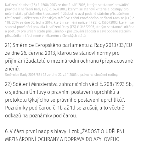
Nařízení Komise (ES) č. 1560/2003 ze dne 2. září 2003, kterým se stanoví prováděcí
pravidla k nařízení Rady (ES) č. 343/2003, kterým se stanoví kritéria a postupy pro
určení státu příslušného k posuzování žádosti o azyl podané státním příslušníkem
třetí země v některém z členských států ve znění Prováděcího Nařízení Komise (EU) č.
118/2014 ze dne 30. ledna 2014, kterým se mění nařízení (ES) č. 1560/2003, kterým se
stanoví prováděcí pravidla k nařízení Rady (ES) č. 343/2003, kterým se stanoví kritéria
a postupy pro určení státu příslušného k posuzování žádosti o azyl podané státním
příslušníkem třetí země v některém z členských států.
21) Směrnice Evropského parlamentu a Rady 2013/33/EU
ze dne 26. června 2013, kterou se stanoví normy pro
přijímání žadatelů o mezinárodní ochranu (přepracované
znění).
Směrnice Rady 2003/86/ES ze dne 22. září 2003 o právu na sloučení rodiny.
22) Sdělení Ministerstva zahraničních věcí č. 208/1993 Sb.,
o sjednání Úmluvy o právním postavení uprchlíků a
protokolu týkajícího se právního postavení uprchlíků.“.
Poznámky pod čarou č. 1b až 1d se zrušují, a to včetně
odkazů na poznámky pod čarou.
6. V části první nadpis hlavy II zní: „ŽÁDOST O UDĚLENÍ
MEZINÁRODNÍ OCHRANY A DOPRAVA DO AZYLOVÉHO