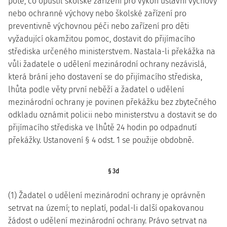
poté, co opustil školské zařízení pro výkon ústavní výchovy
nebo ochranné výchovy nebo školské zařízení pro
preventivně výchovnou péči nebo zařízení pro děti
vyžadující okamžitou pomoc, dostavit do přijímacího
střediska určeného ministerstvem. Nastala-li překážka na
vůli žadatele o udělení mezinárodní ochrany nezávislá,
která brání jeho dostavení se do přijímacího střediska,
lhůta podle věty první neběží a žadatel o udělení
mezinárodní ochrany je povinen překážku bez zbytečného
odkladu oznámit policii nebo ministerstvu a dostavit se do
přijímacího střediska ve lhůtě 24 hodin po odpadnutí
překážky. Ustanovení § 4 odst. 1 se použije obdobně.
§ 3d
(1) Žadatel o udělení mezinárodní ochrany je oprávněn
setrvat na území; to neplatí, podal-li další opakovanou
žádost o udělení mezinárodní ochrany. Právo setrvat na