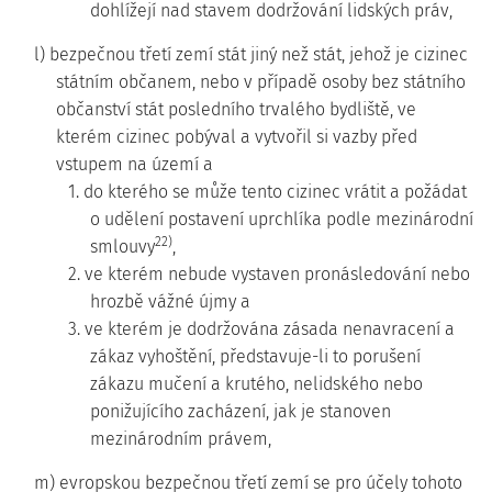
dohlížejí nad stavem dodržování lidských práv,
l) bezpečnou třetí zemí stát jiný než stát, jehož je cizinec
státním občanem, nebo v případě osoby bez státního
občanství stát posledního trvalého bydliště, ve
kterém cizinec pobýval a vytvořil si vazby před
vstupem na území a
1. do kterého se může tento cizinec vrátit a požádat
o udělení postavení uprchlíka podle mezinárodní
22)
smlouvy
,
2. ve kterém nebude vystaven pronásledování nebo
hrozbě vážné újmy a
3. ve kterém je dodržována zásada nenavracení a
zákaz vyhoštění, představuje-li to porušení
zákazu mučení a krutého, nelidského nebo
ponižujícího zacházení, jak je stanoven
mezinárodním právem,
m) evropskou bezpečnou třetí zemí se pro účely tohoto