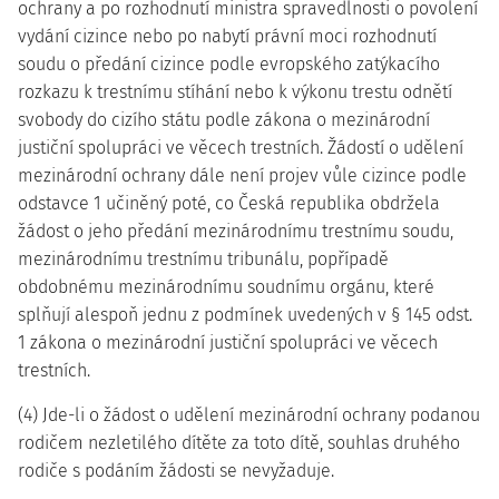
ochrany a po rozhodnutí ministra spravedlnosti o povolení
vydání cizince nebo po nabytí právní moci rozhodnutí
soudu o předání cizince podle evropského zatýkacího
rozkazu k trestnímu stíhání nebo k výkonu trestu odnětí
svobody do cizího státu podle zákona o mezinárodní
justiční spolupráci ve věcech trestních. Žádostí o udělení
mezinárodní ochrany dále není projev vůle cizince podle
odstavce 1 učiněný poté, co Česká republika obdržela
žádost o jeho předání mezinárodnímu trestnímu soudu,
mezinárodnímu trestnímu tribunálu, popřípadě
obdobnému mezinárodnímu soudnímu orgánu, které
splňují alespoň jednu z podmínek uvedených v § 145 odst.
1 zákona o mezinárodní justiční spolupráci ve věcech
trestních.
(4) Jde-li o žádost o udělení mezinárodní ochrany podanou
rodičem nezletilého dítěte za toto dítě, souhlas druhého
rodiče s podáním žádosti se nevyžaduje.