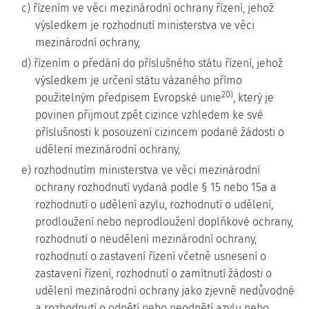
c) řízením ve věci mezinárodní ochrany řízení, jehož
výsledkem je rozhodnutí ministerstva ve věci
mezinárodní ochrany,
d) řízením o předání do příslušného státu řízení, jehož
výsledkem je určení státu vázaného přímo
20)
použitelným předpisem Evropské unie
, který je
povinen přijmout zpět cizince vzhledem ke své
příslušnosti k posouzení cizincem podané žádosti o
udělení mezinárodní ochrany,
e) rozhodnutím ministerstva ve věci mezinárodní
ochrany rozhodnutí vydaná podle § 15 nebo 15a a
rozhodnutí o udělení azylu, rozhodnutí o udělení,
prodloužení nebo neprodloužení doplňkové ochrany,
rozhodnutí o neudělení mezinárodní ochrany,
rozhodnutí o zastavení řízení včetně usnesení o
zastavení řízení, rozhodnutí o zamítnutí žádosti o
udělení mezinárodní ochrany jako zjevně nedůvodné
a rozhodnutí o odnětí nebo neodnětí azylu nebo