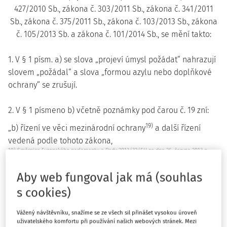
427/2010 Sb., zákona č. 303/2011 Sb., zákona č. 341/2011
Sb., zákona č. 375/2011 Sb., zákona č. 103/2013 Sb., zákona
č. 105/2013 Sb. a zákona č. 101/2014 Sb., se mění takto:
1. V § 1 písm. a) se slova „projeví úmysl požádat“ nahrazují
slovem „požádal“ a slova „formou azylu nebo doplňkové
ochrany“ se zrušují.
2. V § 1 písmeno b) včetně poznámky pod čarou č. 19 zní:
19)
„b) řízení ve věci mezinárodní ochrany
a další řízení
vedená podle tohoto zákona,
19) Směrnice Evropského parlamentu a Rady 2013/32/EU ze dne 26. června 2013 o
společných řízeních pro přiznávání a odnímání statusu mezinárodní ochrany
(přepracované znění).
Aby web fungoval jak má (souhlas
Směrnice Evropského parlamentu a Rady 2013/33/EU ze dne 26. června 2013, kterou se
stanoví normy pro přijímání žadatelů o mezinárodní ochranu (přepracované znění).
s cookies)
Nařízení Evropského parlamentu a Rady (EU) č. 604/2013 ze dne 26. června 2013,
kterým se stanoví kritéria a postupy pro určení členského státu příslušného k
posuzování žádosti o mezinárodní ochranu podané státním příslušníkem třetí země
Vážený návštěvníku, snažíme se ze všech sil přinášet vysokou úroveň
nebo osobou bez státní příslušnosti v některém z členských států (přepracované
uživatelského komfortu při používání našich webových stránek. Mezi
znění).“.