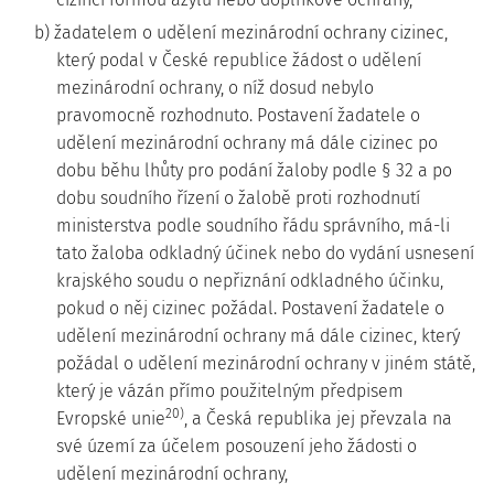
b) žadatelem o udělení mezinárodní ochrany cizinec,
který podal v České republice žádost o udělení
mezinárodní ochrany, o níž dosud nebylo
pravomocně rozhodnuto. Postavení žadatele o
udělení mezinárodní ochrany má dále cizinec po
dobu běhu lhůty pro podání žaloby podle § 32 a po
dobu soudního řízení o žalobě proti rozhodnutí
ministerstva podle soudního řádu správního, má-li
tato žaloba odkladný účinek nebo do vydání usnesení
krajského soudu o nepřiznání odkladného účinku,
pokud o něj cizinec požádal. Postavení žadatele o
udělení mezinárodní ochrany má dále cizinec, který
požádal o udělení mezinárodní ochrany v jiném státě,
který je vázán přímo použitelným předpisem
20)
Evropské unie
, a Česká republika jej převzala na
své území za účelem posouzení jeho žádosti o
udělení mezinárodní ochrany,