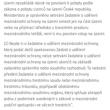
území nezakládá nárok na povolení k pobytu podle
zákona o pobytu cizinců na území České republiky.
Ministerstvo je oprávněno setrvání žadatele o udělení
mezinárodní ochrany na území omezit jen na část území
nebo na přijímací středisko v tranzitním prostoru
mezinárodního letiště, není-li mu povolen vstup na území.
(2) Nejde-li o žadatele o udělení mezinárodní ochrany,
který podal další opakovanou žádost o udělení
mezinárodní ochrany, nelze setrvání žadatele o udělení
mezinárodní ochrany na území ukončit na základě
vydaného správního nebo soudního rozhodnutí. To nebrání
předání žadatele o udělení mezinárodní ochrany
mezinárodnímu trestnímu soudu nebo mezinárodnímu
trestnímu tribunálu, popřípadě obdobnému
mezinárodnímu soudnímu orgánu, který splňuje alespoň
jednu z podmínek uvedených v zákoně o mezinárodní
justiční spolupráci ve věcech trestních.“.