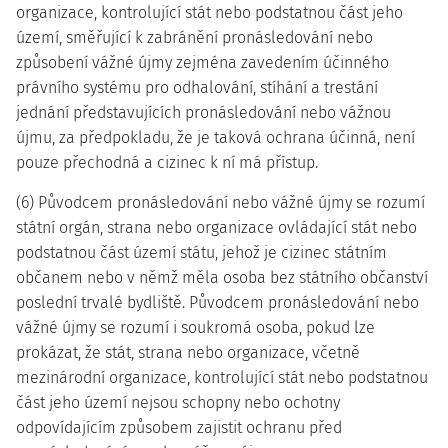
organizace, kontrolující stát nebo podstatnou část jeho
území, směřující k zabránění pronásledování nebo
způsobení vážné újmy zejména zavedením účinného
právního systému pro odhalování, stíhání a trestání
jednání představujících pronásledování nebo vážnou
újmu, za předpokladu, že je taková ochrana účinná, není
pouze přechodná a cizinec k ní má přístup.
(6) Původcem pronásledování nebo vážné újmy se rozumí
státní orgán, strana nebo organizace ovládající stát nebo
podstatnou část území státu, jehož je cizinec státním
občanem nebo v němž měla osoba bez státního občanství
poslední trvalé bydliště. Původcem pronásledování nebo
vážné újmy se rozumí i soukromá osoba, pokud lze
prokázat, že stát, strana nebo organizace, včetně
mezinárodní organizace, kontrolující stát nebo podstatnou
část jeho území nejsou schopny nebo ochotny
odpovídajícím způsobem zajistit ochranu před