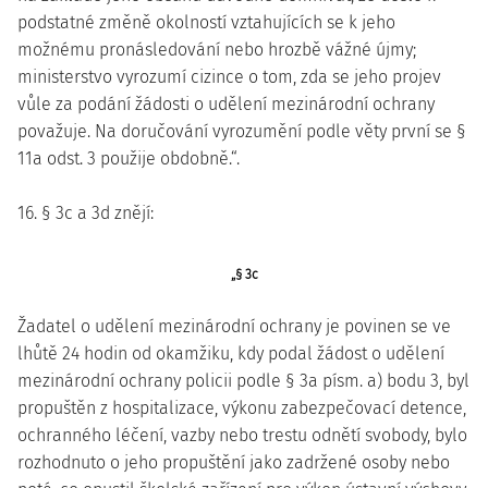
podstatné změně okolností vztahujících se k jeho
možnému pronásledování nebo hrozbě vážné újmy;
ministerstvo vyrozumí cizince o tom, zda se jeho projev
vůle za podání žádosti o udělení mezinárodní ochrany
považuje. Na doručování vyrozumění podle věty první se §
11a odst. 3 použije obdobně.“.
16. § 3c a 3d znějí:
„§ 3c
Žadatel o udělení mezinárodní ochrany je povinen se ve
lhůtě 24 hodin od okamžiku, kdy podal žádost o udělení
mezinárodní ochrany policii podle § 3a písm. a) bodu 3, byl
propuštěn z hospitalizace, výkonu zabezpečovací detence,
ochranného léčení, vazby nebo trestu odnětí svobody, bylo
rozhodnuto o jeho propuštění jako zadržené osoby nebo