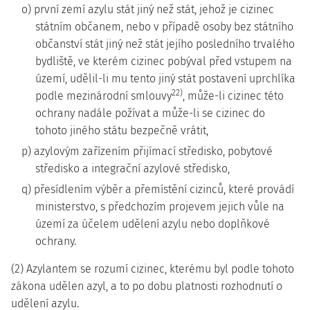
o) první zemí azylu stát jiný než stát, jehož je cizinec
státním občanem, nebo v případě osoby bez státního
občanství stát jiný než stát jejího posledního trvalého
bydliště, ve kterém cizinec pobýval před vstupem na
území, udělil-li mu tento jiný stát postavení uprchlíka
22)
podle mezinárodní smlouvy
, může-li cizinec této
ochrany nadále požívat a může-li se cizinec do
tohoto jiného státu bezpečně vrátit,
p) azylovým zařízením přijímací středisko, pobytové
středisko a integrační azylové středisko,
q) přesídlením výběr a přemístění cizinců, které provádí
ministerstvo, s předchozím projevem jejich vůle na
území za účelem udělení azylu nebo doplňkové
ochrany.
(2) Azylantem se rozumí cizinec, kterému byl podle tohoto
zákona udělen azyl, a to po dobu platnosti rozhodnutí o
udělení azylu.