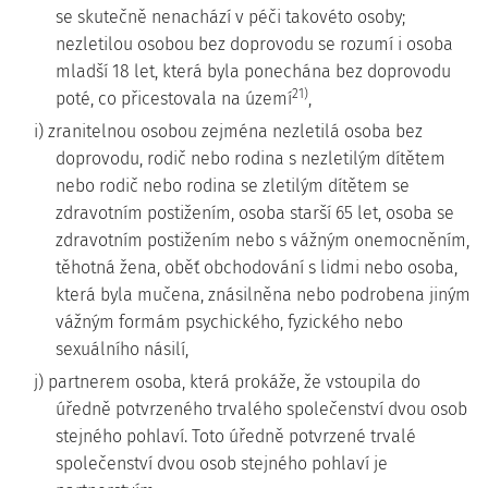
se skutečně nenachází v péči takovéto osoby;
nezletilou osobou bez doprovodu se rozumí i osoba
mladší 18 let, která byla ponechána bez doprovodu
21)
poté, co přicestovala na území
,
i) zranitelnou osobou zejména nezletilá osoba bez
doprovodu, rodič nebo rodina s nezletilým dítětem
nebo rodič nebo rodina se zletilým dítětem se
zdravotním postižením, osoba starší 65 let, osoba se
zdravotním postižením nebo s vážným onemocněním,
těhotná žena, oběť obchodování s lidmi nebo osoba,
která byla mučena, znásilněna nebo podrobena jiným
vážným formám psychického, fyzického nebo
sexuálního násilí,
j) partnerem osoba, která prokáže, že vstoupila do
úředně potvrzeného trvalého společenství dvou osob
stejného pohlaví. Toto úředně potvrzené trvalé
společenství dvou osob stejného pohlaví je