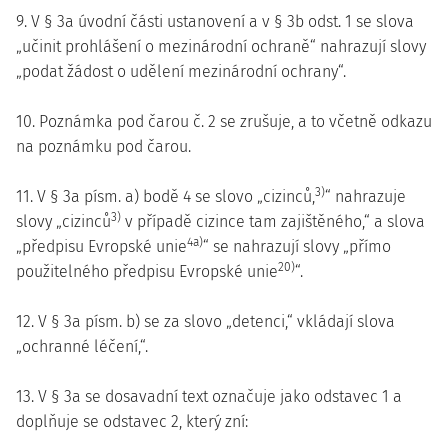
9. V § 3a úvodní části ustanovení a v § 3b odst. 1 se slova
„učinit prohlášení o mezinárodní ochraně“ nahrazují slovy
„podat žádost o udělení mezinárodní ochrany“.
10. Poznámka pod čarou č. 2 se zrušuje, a to včetně odkazu
na poznámku pod čarou.
3)
11. V § 3a písm. a) bodě 4 se slovo „cizinců,
“ nahrazuje
3)
slovy „cizinců
v případě cizince tam zajištěného,“ a slova
4a)
„předpisu Evropské unie
“ se nahrazují slovy „přímo
20)
použitelného předpisu Evropské unie
“.
12. V § 3a písm. b) se za slovo „detenci,“ vkládají slova
„ochranné léčení,“.
13. V § 3a se dosavadní text označuje jako odstavec 1 a
doplňuje se odstavec 2, který zní: