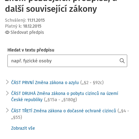
další související zákony
Schválený
:
11.11.2015
Platný k
:
18.12.2015
Sledovat předpis
Hledat v textu předpisu
(„§2 - §92c)
ČÁST PRVNÍ Změna zákona o azylu
ČÁST DRUHÁ Změna zákona o pobytu cizinců na území
(„§15a - „§180g)
České republiky
(„§4 -
ČÁST TŘETÍ Změna zákona o dočasné ochraně cizinců
„§55)
Zobrazit vše