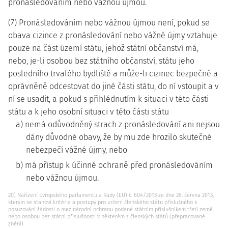
pronásledováním nebo vážnou újmou.
(7) Pronásledováním nebo vážnou újmou není, pokud se
obava cizince z pronásledování nebo vážné újmy vztahuje
pouze na část území státu, jehož státní občanství má,
nebo, je-li osobou bez státního občanství, státu jeho
posledního trvalého bydliště a může-li cizinec bezpečně a
oprávněně odcestovat do jiné části státu, do ní vstoupit a v
ní se usadit, a pokud s přihlédnutím k situaci v této části
státu a k jeho osobní situaci v této části státu
a) nemá odůvodněný strach z pronásledování ani nejsou
dány důvodné obavy, že by mu zde hrozilo skutečné
nebezpečí vážné újmy, nebo
b) má přístup k účinné ochraně před pronásledováním
nebo vážnou újmou.
20) Nařízení Evropského parlamentu a Rady (EU) č. 604/2013 ze dne 26. června 2013,
kterým se stanoví kritéria a postupy pro určení členského státu příslušného k
posuzování žádosti o mezinárodní ochranu podané státním příslušníkem třetí země
nebo osobou bez státní příslušnosti v některém z členských států (přepracované
znění).