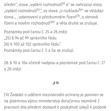
5i)
úřední“, slova „vydání rozhodnutí
a“ se nahrazují slovy
5i)
5j)
„vydání rozhodnutí
,“, za slova „o rozkladu
“ se vkládají
25)
slova „ , ustanovení o přezkumném řízení
, o obnově
26)
řízení a novém rozhodnutí
“ a věta druhá se zrušuje.
Poznámky pod čarou č. 25 a 26 znějí:
„25) § 94 až 99 správního řádu.
26) § 100 až 102 správního řádu.“.
Poznámky pod čarou č. 5 a 5a se zrušují.
28. § 10 a 10a včetně nadpisu a poznámek pod čarou č. 27
a 28 znějí:
„§ 10
(10 Žadatel o udělení mezinárodní ochrany je povinen se
na písemnou výzvu ministerstva doručenou nejméně 2
pracovní dny předem dostavit k poskytnutí údajů k podané