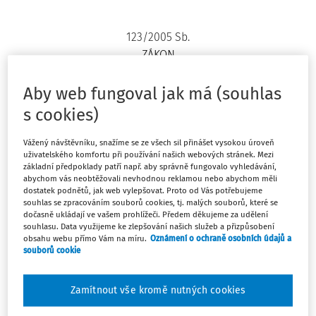
123/2005 Sb.
ZÁKON
ze dne 22. února 2005,
kterým se mění zákon č. 48/1997 Sb., o veřejném
Aby web fungoval jak má (souhlas
zdravotním pojištění a o změně a doplnění některých
s cookies)
souvisejících zákonů, ve znění pozdějších předpisů, a
zákon č. 592/1992 Sb., o pojistném na všeobecné zdravotní
Vážený návštěvníku, snažíme se ze všech sil přinášet vysokou úroveň
uživatelského komfortu při používání našich webových stránek. Mezi
pojištění, ve znění pozdějších předpisů
základní předpoklady patří např. aby správně fungovalo vyhledávání,
Parlament se usnesl na tomto zákoně České republiky:
abychom vás neobtěžovali nevhodnou reklamou nebo abychom měli
dostatek podnětů, jak web vylepšovat. Proto od Vás potřebujeme
souhlas se zpracováním souborů cookies, tj. malých souborů, které se
dočasně ukládají ve vašem prohlížeči. Předem děkujeme za udělení
ČÁST PRVNÍ
souhlasu. Data využijeme ke zlepšování našich služeb a přizpůsobení
obsahu webu přímo Vám na míru.
Oznámení o ochraně osobních údajů a
souborů cookie
Změna zákona o veřejném zdravotním
pojištění
Zamítnout vše kromě nutných cookies