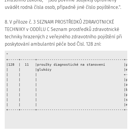
uvádět rodná čísla osob, případně jiné číslo pojištěnce.".
8. V příloze č. 3 SEZNAM PROSTŘEDKŮ ZDRAVOTNICKÉ
TECHNIKY v ODDÍLU C Seznam prostředků zdravotnické
techniky hrazených z veřejného zdravotního pojištění při
poskytování ambulantní péče bod Čísl. 128 zní:
"

+-----+-------+------------------------------------------+---
|128  |  11   |proužky diagnostické na stanovení         |pou
|     |       |glukózy                                   |max
|     |       |                                          +---
|     |       |                                          |pou
|     |       |                                          |a s
|     |       |                                          |byl
|     |       |                                          |pří
|     |       |                                          |sch
|     |       |                                          |max
+-----+-------+------------------------------------------+---