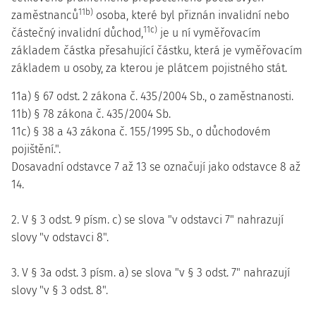
11b)
zaměstnanců
osoba, které byl přiznán invalidní nebo
11c)
částečný invalidní důchod,
je u ní vyměřovacím
základem částka přesahující částku, která je vyměřovacím
základem u osoby, za kterou je plátcem pojistného stát.
11a) § 67 odst. 2 zákona č. 435/2004 Sb., o zaměstnanosti.
11b) § 78 zákona č. 435/2004 Sb.
11c) § 38 a 43 zákona č. 155/1995 Sb., o důchodovém
pojištění.".
Dosavadní odstavce 7 až 13 se označují jako odstavce 8 až
14.
2. V § 3 odst. 9 písm. c) se slova "v odstavci 7" nahrazují
slovy "v odstavci 8".
3. V § 3a odst. 3 písm. a) se slova "v § 3 odst. 7" nahrazují
slovy "v § 3 odst. 8".