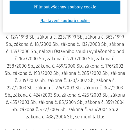
Čl.I
Přijmout všechny soubory cookie
Zákon č. 48/1997 Sb., o veřejném zdravotním pojištění a o
Nastavení souborů cookie
změně a doplnění některých souvisejících zákonů, ve
znění zákona č. 242/1997 Sb., zákona č. 2/1998 Sb., zákona
č. 127/1998 Sb., zákona č. 225/1999 Sb., zákona č. 363/1999
Sb., zákona č. 18/2000 Sb., zákona č. 132/2000 Sb., zákona
č. 155/2000 Sb., nálezu Ústavního soudu vyhlášeného pod
č. 167/2000 Sb., zákona č. 220/2000 Sb., zákona č.
258/2000 Sb., zákona č. 459/2000 Sb., zákona č. 176/2002
Sb., zákona č. 198/2002 Sb., zákona č. 285/2002 Sb., zákona
č. 309/2002 Sb., zákona č. 320/2002 Sb., zákona č.
222/2003 Sb., zákona č. 274/2003 Sb., zákona č. 362/2003
Sb., zákona č. 424/2003 Sb., zákona č. 425/2003 Sb., zákona
č. 455/2003 Sb., zákona č. 85/2004 Sb., zákona č. 359/2004
Sb., zákona č. 422/2004 Sb., zákona č. 436/2004 Sb. a
zákona č. 438/2004 Sb., se mění takto: