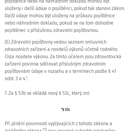
pojištěnce nebo na náhradním dokladu mohou být
uloženy i další údaje o pojištěnci, pokud tak stanoví zákon.
Další údaje mohou být uloženy na průkazu pojištěnce
nebo náhradním dokladu, pokud se na tom dohodne
pojištěnec s příslušnou zdravotní pojišťovnou.
(5) Zdravotní pojišťovny vedou seznam smluvních
zdravotních zařízení a nositelů výkonů včetně rodného
čísla nositele výkonu. Za tímto účelem jsou zdravotnická
zařízení povinna sdělovat příslušným zdravotním
pojišťovnám údaje v rozsahu a v termínech podle § 41
odst. 3 a 4.".
7. Za § 53b se vkládá nový § 53c, který zní:
"§ 53c
Při plnění povinností vyplývajících z tohoto zákona a
17)
zvláštního zákona,
jsou povinné subjekty oprávněny