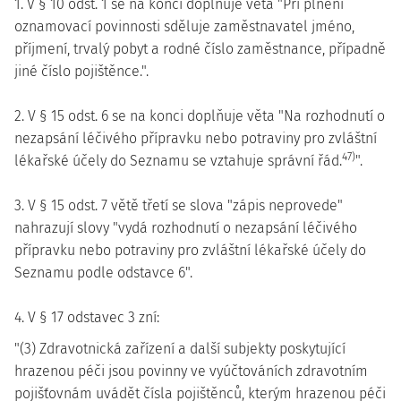
1. V § 10 odst. 1 se na konci doplňuje věta "Při plnění
oznamovací povinnosti sděluje zaměstnavatel jméno,
příjmení, trvalý pobyt a rodné číslo zaměstnance, případně
jiné číslo pojištěnce.".
2. V § 15 odst. 6 se na konci doplňuje věta "Na rozhodnutí o
nezapsání léčivého přípravku nebo potraviny pro zvláštní
47)
lékařské účely do Seznamu se vztahuje správní řád.
".
3. V § 15 odst. 7 větě třetí se slova "zápis neprovede"
nahrazují slovy "vydá rozhodnutí o nezapsání léčivého
přípravku nebo potraviny pro zvláštní lékařské účely do
Seznamu podle odstavce 6".
4. V § 17 odstavec 3 zní:
"(3) Zdravotnická zařízení a další subjekty poskytující
hrazenou péči jsou povinny ve vyúčtováních zdravotním
pojišťovnám uvádět čísla pojištěnců, kterým hrazenou péči