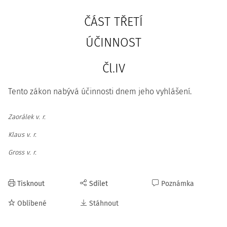
ČÁST TŘETÍ
ÚČINNOST
Čl.IV
Tento zákon nabývá účinnosti dnem jeho vyhlášení.
Zaorálek v. r.
Klaus v. r.
Gross v. r.
Tisknout
Sdílet
Poznámka
Oblíbené
Stáhnout