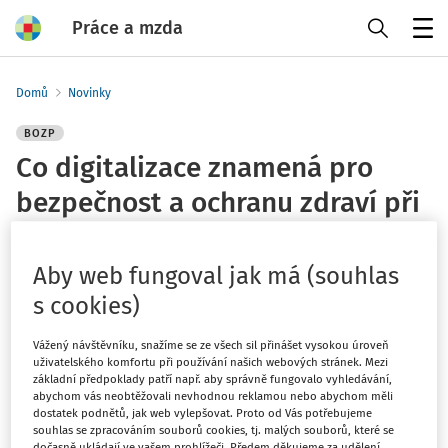
Práce a mzda
Menu
Domů
Novinky
BOZP
Co digitalizace znamená pro
bezpečnost a ochranu zdraví při
práci?
Aby web fungoval jak má (souhlas
Vydáno
:
23. 8. 2020
1 minuta čtení
s cookies)
Evropská agentura pro bezpečnost a ochranu zdraví při
Vážený návštěvníku, snažíme se ze všech sil přinášet vysokou úroveň
práci na svých webových stránkách publikovala
odbornou
uživatelského komfortu při používání našich webových stránek. Mezi
základní předpoklady patří např. aby správně fungovalo vyhledávání,
brožuru o výzkumu v oblasti digitalizace
(v ČJ).
abychom vás neobtěžovali nevhodnou reklamou nebo abychom měli
dostatek podnětů, jak web vylepšovat. Proto od Vás potřebujeme
Brožura představuje
výzvy pro bezpečnost a ochranu
souhlas se zpracováním souborů cookies, tj. malých souborů, které se
zdraví v souvislosti s digitalizací
a příležitosti, které
dočasně ukládají ve vašem prohlížeči. Předem děkujeme za udělení