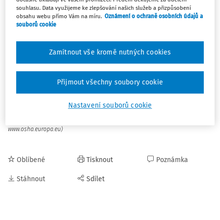
souhlasu. Data využijeme ke zlepšování našich služeb a přizpůsobení
digitalizace vytváří, pro zlepšení pracovních podmínek.
obsahu webu přímo Vám na míru.
Oznámení o ochraně osobních údajů a
souborů cookie
Umělá inteligence a pokročilá robotika se stávají
běžnou
součástí pracovního života
, přičemž tyto digitální
Zamítnout vše kromě nutných cookies
technologie budou mít stále větší dopad na bezpečnost a
ochranu zdraví při práci.
Přijmout všechny soubory cookie
Více informací na webových stránkách
Evropské agentury
pro bezpečnost a ochranu zdraví při práci
.
Nastavení souborů cookie
(zdroj: Evropská agentura pro bezpečnost a ochranu zdraví při práci,
www.osha.europa.eu)
Oblíbené
Tisknout
Poznámka
Stáhnout
Sdílet