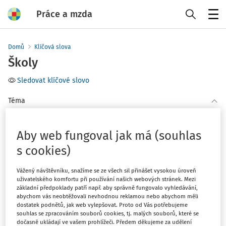
Práce a mzda
Menu
Domů
Klíčová slova
Školy
Sledovat klíčové slovo
Téma
(1)
Personalistika
Aby web fungoval jak má (souhlas
Filtr
s cookies)
Vážený návštěvníku, snažíme se ze všech sil přinášet vysokou úroveň
1
Počet vyhledaných dokumentů:
uživatelského komfortu při používání našich webových stránek. Mezi
základní předpoklady patří např. aby správně fungovalo vyhledávání,
abychom vás neobtěžovali nevhodnou reklamou nebo abychom měli
Řadit podle
:
dostatek podnětů, jak web vylepšovat. Proto od Vás potřebujeme
Nejnovější
Nejstarší
souhlas se zpracováním souborů cookies, tj. malých souborů, které se
dočasně ukládají ve vašem prohlížeči. Předem děkujeme za udělení