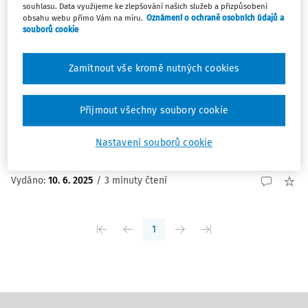
souhlasu. Data využijeme ke zlepšování našich služeb a přizpůsobení
NOVINKY
obsahu webu přímo Vám na míru.
Oznámení o ochraně osobních údajů a
souborů cookie
Školy čelí poklesu žáků: HR strategie ve
školství budou muset reagovat
Zamítnout vše kromě nutných cookies
Česko čeká na dlouhou dobu pokles počtu dětí ve
školách. Jde o velkou změnu, která bude velmi
dramatická v některých regionech, v některých se možná
Přijmout všechny soubory cookie
vůbec neprojeví. Na konferenci školství 2026 v Praze to
dnes řekl ministr školství Mikuláš Bek (STAN). ...
Nastavení souborů cookie
Tým Práce a mzda
Vydáno:
10. 6. 2025
/
3 minuty čtení
1