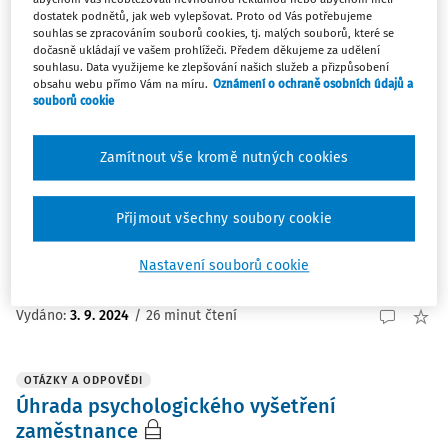
dostatek podnětů, jak web vylepšovat. Proto od Vás potřebujeme
souhlas se zpracováním souborů cookies, tj. malých souborů, které se
dočasně ukládají ve vašem prohlížeči. Předem děkujeme za udělení
ČLÁNKY
souhlasu. Data využijeme ke zlepšování našich služeb a přizpůsobení
Motivovat neznamená manipulovat: proč se
obsahu webu přímo Vám na míru.
Oznámení o ochraně osobních údajů a
ve firmě či na pracovišti vyvarovat
souborů cookie
manipulace a jak jí čelit
Snaha motivovat zaměstnance k chování, jež organizace
Zamítnout vše kromě nutných cookies
či manažer vyžaduje, přerůstá občas v tendenci s nimi
manipulovat. Jako nástroj mající ovlivnit chování
Přijmout všechny soubory cookie
zaměstnanců má však manipulace zpravidla omezenou
účinnost. Velmi často se navíc obrací proti těm, ...
Nastavení souborů cookie
doc. PhDr. Ing. Jan Urban CSc.
Vydáno:
3. 9. 2024
/
26 minut čtení
OTÁZKY A ODPOVĚDI
Úhrada psychologického vyšetření
zaměstnance