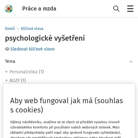
Práce a mzda
Menu
Domů
Klíčová slova
psychologické vyšetření
Sledovat klíčové slovo
Téma
(1)
Personalistika
(1)
BOZP
Filtr
Aby web fungoval jak má (souhlas
s cookies)
2
Počet vyhledaných dokumentů:
Vážený návštěvníku, snažíme se ze všech sil přinášet vysokou úroveň
uživatelského komfortu při používání našich webových stránek. Mezi
Řadit podle
:
základní předpoklady patří např. aby správně fungovalo vyhledávání,
Nejnovější
Nejstarší
abychom vás neobtěžovali nevhodnou reklamou nebo abychom měli