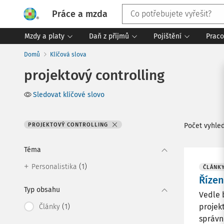
Práce a mzda
Mzdy a platy
Daň z příjmů
Pojištění
Praco
Domů
Klíčová slova
projektový controlling
Sledovat klíčové slovo
PROJEKTOVÝ CONTROLLING
Počet vyhle
Téma
(1)
Personalistika
ČLÁNK
Řízen
Typ obsahu
Vedle b
(1)
projek
Články
správn