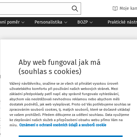
Moje kan
vní poměr
Personalistika
BOZP
Praktické nást
Aby web fungoval jak má
(souhlas s cookies)
1
daných dokumentů:
Řadit
Vážený návštěvníku, snažíme se ze všech sil přinášet vysokou úroveň
uživatelského komfortu při používání našich webových stránek. Mezi
základní předpoklady patří např. aby správně fungovalo vyhledávání,
abychom vás neobtěžovali nevhodnou reklamou nebo abychom měli
Y
dostatek podnětů, jak web vylepšovat. Proto od Vás potřebujeme souhlas se
í projektů a projektových týmů
zpracováním souborů cookies, tj. malých souborů, které se dočasně ukládají
ve vašem prohlížeči. Předem děkujeme za udělení souhlasu. Data využijeme
ěžného, liniového řízení hraje v řadě organizací důležitou úlo
ke zlepšování našich služeb a přizpůsobení obsahu webu přímo Vám na
míru.
Oznámení o ochraně osobních údajů a souborů cookie
tové. K jeho předpokladům patří znalost projektové metodiky,
ého vymezení cíle projektu, stanovení jeho priorit a hlavních 