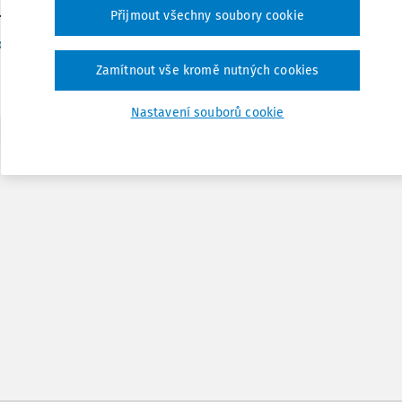
..
Přijmout všechny soubory cookie
Vydáno:
19. 4. 2018
/
24 minut čtení
c. PhDr. Ing. Jan Urban CSc.
Zamítnout vše kromě nutných cookies
Nastavení souborů cookie
1