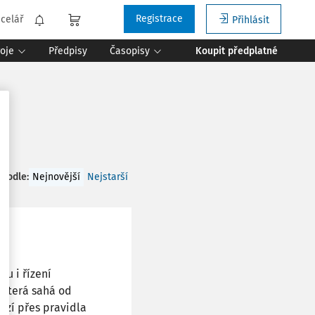
Registrace
celář
Přihlásit
roje
Předpisy
Časopisy
Koupit předplatné
 podle
:
Nejnovější
Nejstarší
hu i řízení
 která sahá od
fází přes pravidla