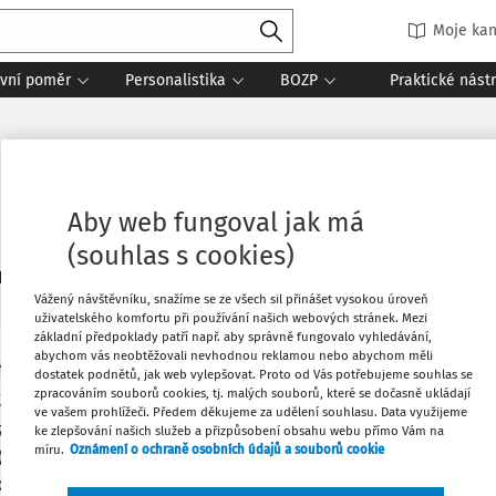
Moje kan
vní poměr
Personalistika
BOZP
Praktické nást
Aby web fungoval jak má
(souhlas s cookies)
1
daných dokumentů:
Řadit
Vážený návštěvníku, snažíme se ze všech sil přinášet vysokou úroveň
uživatelského komfortu při používání našich webových stránek. Mezi
základní předpoklady patří např. aby správně fungovalo vyhledávání,
abychom vás neobtěžovali nevhodnou reklamou nebo abychom měli
Y
dostatek podnětů, jak web vylepšovat. Proto od Vás potřebujeme souhlas se
zpracováním souborů cookies, tj. malých souborů, které se dočasně ukládají
zákon o odpovědnosti za přestupky
ve vašem prohlížeči. Předem děkujeme za udělení souhlasu. Data využijeme
 7. 2017 nabyl účinnosti zákon č. 250/2016 Sb., o odpovědnosti 
ke zlepšování našich služeb a přizpůsobení obsahu webu přímo Vám na
míru.
Oznámení o ochraně osobních údajů a souborů cookie
 (dále jen „zákon o odpovědnosti za přestupky“). Cílem tohoto
ný rozbor této nové procesní normy. Jde mi o to seznámit čten