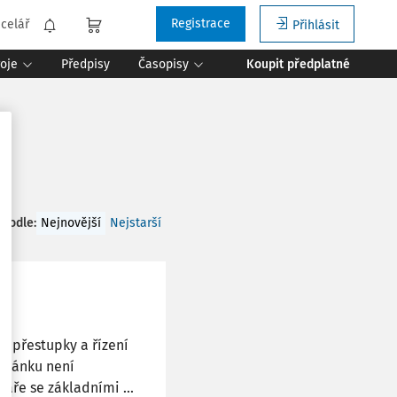
Registrace
celář
Přihlásit
roje
Předpisy
Časopisy
Koupit předplatné
 podle
:
Nejnovější
Nejstarší
za přestupky a řízení
 článku není
áře se základními ...