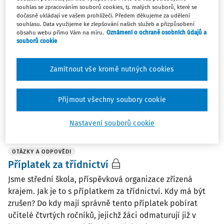
souhlas se zpracováním souborů cookies, tj. malých souborů, které se
OTÁZKY A ODPOVĚDI
dočasně ukládají ve vašem prohlížeči. Předem děkujeme za udělení
Zvláštní příplatek za třídnictví za poměrnou
souhlasu. Data využijeme ke zlepšování našich služeb a přizpůsobení
obsahu webu přímo Vám na míru.
Oznámení o ochraně osobních údajů a
část měsíce
souborů cookie
Změní-li se v průběhu měsíce třídní učitelka za jinou,
musí dostat obě učitelky celou měsíční částku zvláštního
Zamítnout vše kromě nutných cookies
příplatku nebo dostane každá poměrnou část příplatku,
po kterou třídnictví vykonává?
Přijmout všechny soubory cookie
Mgr. Martin Kaplán
Vydáno
:
21. 11. 2023
/
1 minuta čtení
Nastavení souborů cookie
OTÁZKY A ODPOVĚDI
Příplatek za třídnictví
Jsme střední škola, příspěvková organizace zřízená
krajem. Jak je to s příplatkem za třídnictví. Kdy má být
zrušen? Do kdy mají správně tento příplatek pobírat
učitelé čtvrtých ročníků, jejichž žáci odmaturují již v