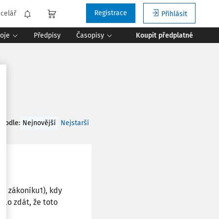
Registrace
celář
Přihlásit
roje
Předpisy
Časopisy
Koupit předplatné
 podle
:
Nejnovější
Nejstarší
ho zákoníku1), kdy
lo zdát, že toto