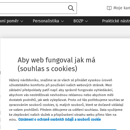
Moje kan
vní poměr
Personalistika
BOZP
Praktické nást
Aby web fungoval jak má
(souhlas s cookies)
1
daných dokumentů:
Řadit
Vážený návštěvníku, snažíme se ze všech sil přinášet vysokou úroveň
uživatelského komfortu při používání našich webových stránek. Mezi
základní předpoklady patří např. aby správně fungovalo vyhledávání,
abychom vás neobtěžovali nevhodnou reklamou nebo abychom měli
Y
dostatek podnětů, jak web vylepšovat. Proto od Vás potřebujeme souhlas se
aktuální souběh funkcí
zpracováním souborů cookies, tj. malých souborů, které se dočasně ukládají
ve vašem prohlížeči. Předem děkujeme za udělení souhlasu. Data využijeme
ktuální souběh funkcí Přestože se po přijetí nového občanské
ke zlepšování našich služeb a přizpůsobení obsahu webu přímo Vám na
il v odborných kruzích názor o nemožnosti souběhu funkcí, moh
míru.
Oznámení o ochraně osobních údajů a souborů cookie
 již vyčerpáno,...