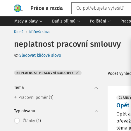
Práce a mzda
Mzdy a platy
Daň z příjmů
Pojištění
Praco
Domů
Klíčová slova
neplatnost pracovní smlouvy
Sledovat klíčové slovo
NEPLATNOST PRACOVNÍ SMLOUVY
Počet vyhle
Téma
(1)
Pracovní poměr
ČLÁNK
Opět 
Typ obsahu
Opět a
(1)
převáž
Články
téma je