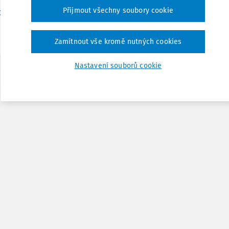
Přijmout všechny soubory cookie
Vydáno:
20. 10. 2016
/
24
Dr. Jaroslav Škubal
,
Mgr. Daniel Vejsada
Zamítnout vše kromě nutných cookies
Nastavení souborů cookie
1