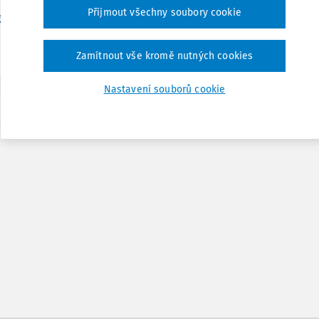
Přijmout všechny soubory cookie
Vydáno:
21. 4. 2022
/
23 minut čt
g. Lenka Říhová Farkačová Ph.D.
Zamítnout vše kromě nutných cookies
Nastavení souborů cookie
1