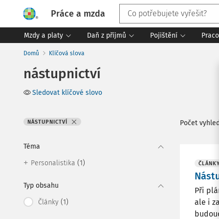
Práce a mzda
Mzdy a platy
Daň z příjmů
Pojištění
Praco
Domů
Klíčová slova
nástupnictví
Sledovat klíčové slovo
NÁSTUPNICTVÍ
Počet vyhle
Téma
(1)
Personalistika
ČLÁNK
Nástu
Typ obsahu
Při pl
(1)
ale i z
Články
budouc