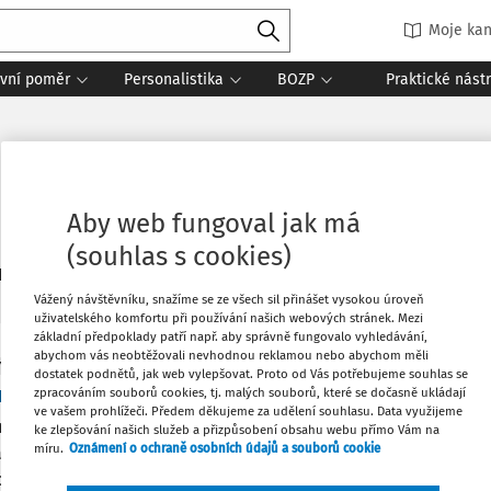
Moje kan
vní poměr
Personalistika
BOZP
Praktické nást
Aby web fungoval jak má
(souhlas s cookies)
1
daných dokumentů:
Řadit
Vážený návštěvníku, snažíme se ze všech sil přinášet vysokou úroveň
uživatelského komfortu při používání našich webových stránek. Mezi
základní předpoklady patří např. aby správně fungovalo vyhledávání,
abychom vás neobtěžovali nevhodnou reklamou nebo abychom měli
Y
dostatek podnětů, jak web vylepšovat. Proto od Vás potřebujeme souhlas se
pnictví jako citlivé téma nejen pro samotné za
zpracováním souborů cookies, tj. malých souborů, které se dočasně ukládají
ve vašem prohlížeči. Předem děkujeme za udělení souhlasu. Data využijeme
ánování strategie organizace vyvstává jedno téma, které je pr
ke zlepšování našich služeb a přizpůsobení obsahu webu přímo Vám na
míru.
Oznámení o ochraně osobních údajů a souborů cookie
aměstnavatelů značně citlivé, často se totiž týká jich samotnýc
í participace. Tímto tématem je samozřejmě nástupnictví, v č