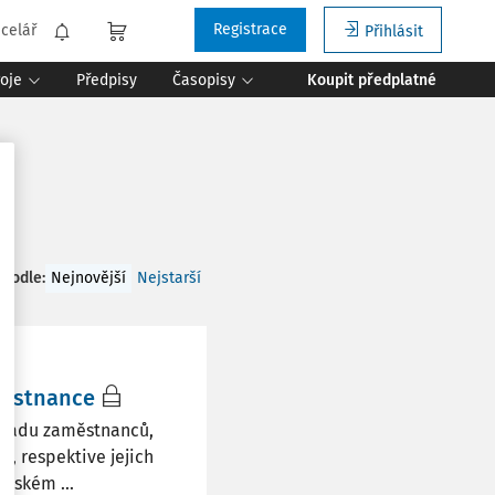
Registrace
celář
Přihlásit
roje
Předpisy
Časopisy
Koupit předplatné
 podle
:
Nejnovější
Nejstarší
městnance
o řadu zaměstnanců,
h, respektive jejich
eském ...