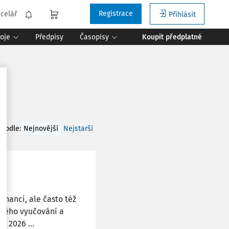
Registrace
celář
Přihlásit
roje
Předpisy
Časopisy
Koupit předplatné
 podle
:
Nejnovější
Nejstarší
tnanci, ale často též
ického vyučování a
. 2026 ...