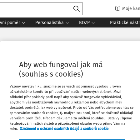
Moje kan
vní poměr
Personalistika
BOZP
Praktické nást
Aby web fungoval jak má
(souhlas s cookies)
1
daných dokumentů:
Řadit
Vážený návštěvníku, snažíme se ze všech sil přinášet vysokou úroveň
uživatelského komfortu při používání našich webových stránek. Mezi
základní předpoklady patří např. aby správně fungovalo vyhledávání,
abychom vás neobtěžovali nevhodnou reklamou nebo abychom měli
Y
dostatek podnětů, jak web vylepšovat. Proto od Vás potřebujeme souhlas se
ná praxe žáků a studentů po novelách
zpracováním souborů cookies, tj. malých souborů, které se dočasně ukládají
ve vašem prohlížeči. Předem děkujeme za udělení souhlasu. Data využijeme
covištích zaměstnavatele vykonávají činnost nejen jeho zaměs
ke zlepšování našich služeb a přizpůsobení obsahu webu přímo Vám na
tředních škol a studenti vyšších odborných škol v rámci prakt
míru.
Oznámení o ochraně osobních údajů a souborů cookie
ké přípravy, které jsou součástí jejich studia. S účinností od 1. 1