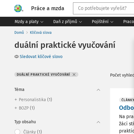
Práce a mzda
Mzdy a platy
Daň z příjmů
Pojištění
Praco
Domů
Klíčová slova
duální praktické vyučování
Sledovat klíčové slovo
DUÁLNÍ PRAKTICKÉ VYUČOVÁNÍ
Počet vyhle
Téma
(1)
Personalistika
ČLÁNK
Odbor
(1)
BOZP
Na pra
Typ obsahu
žáci s
praktic
(1)
Články