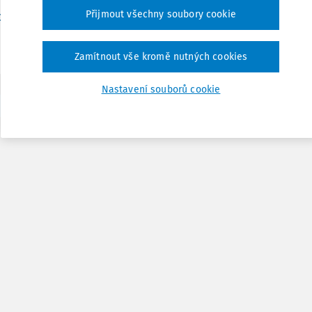
Přijmout všechny soubory cookie
Vydáno:
9. 2. 2026
/
15 minut čtení
Dr. Petr Bukovjan
Zamítnout vše kromě nutných cookies
Nastavení souborů cookie
1