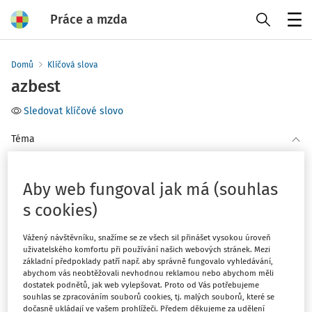
Práce a mzda
Menu
Domů
Klíčová slova
azbest
Sledovat klíčové slovo
Téma
(1)
BOZP
Aby web fungoval jak má (souhlas
Filtr
s cookies)
Vážený návštěvníku, snažíme se ze všech sil přinášet vysokou úroveň
1
Počet vyhledaných dokumentů:
uživatelského komfortu při používání našich webových stránek. Mezi
základní předpoklady patří např. aby správně fungovalo vyhledávání,
Řadit podle
:
abychom vás neobtěžovali nevhodnou reklamou nebo abychom měli
dostatek podnětů, jak web vylepšovat. Proto od Vás potřebujeme
Nejnovější
Nejstarší
souhlas se zpracováním souborů cookies, tj. malých souborů, které se
dočasně ukládají ve vašem prohlížeči. Předem děkujeme za udělení