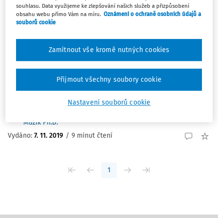
souhlasu. Data využijeme ke zlepšování našich služeb a přizpůsobení
ČLÁNKY
obsahu webu přímo Vám na míru.
Oznámení o ochraně osobních údajů a
Azbest a zdraví
souborů cookie
Azbest je přírodní vláknitý minerál, který byl (a v
některých částech světa stále je) pro své výborné
Zamítnout vše kromě nutných cookies
fyzikálně-chemické vlastnosti používán zejména ve
stavebnictví, ale i v dalších oborech lidské činnosti.
Přijmout všechny soubory cookie
Všechny typy azbestových vláken mohou být ...
MUDr. Vladimíra Lipšová
,
MUDr. Michael Vít Ph.D.
,
doc.
Nastavení souborů cookie
MUDr. Pavel Urban CSc.
,
Mgr. Ing. Jan Žofka
,
RNDr. Jan
Mužík Ph.D.
Vydáno:
7. 11. 2019
/
9 minut čtení
1