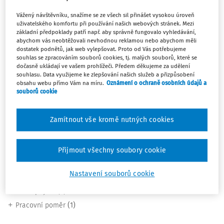
Vážený návštěvníku, snažíme se ze všech sil přinášet vysokou úroveň
Dlouhodobě vyjadřuje k odborným i veřejně
uživatelského komfortu při používání našich webových stránek. Mezi
diskutovaným tématům na pomezí daní, práva,
základní předpoklady patří např. aby správně fungovalo vyhledávání,
abychom vás neobtěžovali nevhodnou reklamou nebo abychom měli
podnikání a marketingu. Jeho silnou stránkou je
dostatek podnětů, jak web vylepšovat. Proto od Vás potřebujeme
schopnost vysvětlit i složitá daňová témata
souhlas se zpracováním souborů cookies, tj. malých souborů, které se
srozumitelně, věcně a s důrazem na praktické dopady.
dočasně ukládají ve vašem prohlížeči. Předem děkujeme za udělení
souhlasu. Data využijeme ke zlepšování našich služeb a přizpůsobení
obsahu webu přímo Vám na míru.
Oznámení o ochraně osobních údajů a
Je zapsaný v Komoře daňových poradců České republiky
souborů cookie
pod číslem 3111. V roce 2005 založil a stal se CEO
společnosti BREDFORD Consulting, s.r.o., která se
Zamítnout vše kromě nutných cookies
specializuje na poskytování daňového poradenství,
finančního a mzdového účetnictví, a dalších souvisejících
služeb.
Přijmout všechny soubory cookie
Nastavení souborů cookie
Téma
(2)
Daň z příjmů
(1)
Pracovní poměr