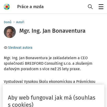
Práce a mzda
Menu
Domů
Autoři
Mgr. Ing. Jan Bonaventura
Sledovat autora
Mgr. Ing. Jan Bonaventura je zakladatelem a CEO
společnosti BREDFORD Consulting s.r.o. a zkušeným
daňovým poradcem s více než 25 lety praxe.
Vystudoval Vysokou školu ekonomickou a Právnickou
fakultu Univerzity Karlovy. Od roku 1999 se nepřetržitě
věnuje daňovému poradenství, kdy svou kariéru zaměřil
Aby web fungoval jak má (souhlas
na legální optimalizaci daňových povinností a
komplexním poradenství v oblasti daní.
s cookies)