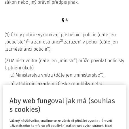
zákon nebo jiný právní předpis jinak.
§ 4
(1) Úkoly policie vykonávají příslušníci policie (dále jen
1)
2)
„policisté“)
a zaměstnanci
zařazení v policii (dále jen
„zaměstnanci policie“).
(2) Ministr vnitra (dále jen „ministr“) může povolat policisty
k plnění úkolů
a) Ministerstva vnitra (dále jen „ministerstvo“),
b) v Policejní akademii České republiky, nebo
c) ve škole anebo školském zařízení, které nejsou
organizační částí policie.
Aby web fungoval jak má (souhlas
s cookies)
HLAVA II
Vážený návštěvníku, snažíme se ze všech sil přinášet vysokou úroveň
uživatelského komfortu při používání našich webových stránek. Mezi