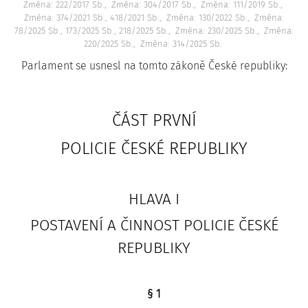
Změna: 222/2017 Sb.
Změna: 304/2017 Sb.
Změna: 111/2019 Sb.
Změna: 374/2021 Sb., 418/2021 Sb.
Změna: 130/2022 Sb.
Změna:
78/2025 Sb., 173/2025 Sb., 218/2025 Sb.
Změna: 230/2025 Sb.
Změna:
220/2025 Sb.
Změna: 314/2025 Sb.
Parlament se usnesl na tomto zákoně České republiky:
ČÁST PRVNÍ
POLICIE ČESKÉ REPUBLIKY
HLAVA I
POSTAVENÍ A ČINNOST POLICIE ČESKÉ
REPUBLIKY
§ 1