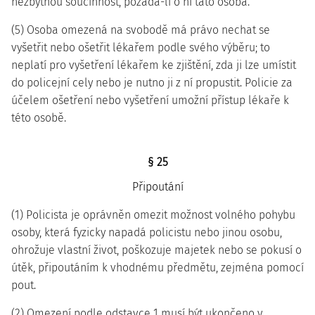
nezbytnou součinnost, požádá-li o ni tato osoba.
(5) Osoba omezená na svobodě má právo nechat se
vyšetřit nebo ošetřit lékařem podle svého výběru; to
neplatí pro vyšetření lékařem ke zjištění, zda ji lze umístit
do policejní cely nebo je nutno ji z ní propustit. Policie za
účelem ošetření nebo vyšetření umožní přístup lékaře k
této osobě.
§ 25
Připoutání
(1) Policista je oprávněn omezit možnost volného pohybu
osoby, která fyzicky napadá policistu nebo jinou osobu,
ohrožuje vlastní život, poškozuje majetek nebo se pokusí o
útěk, připoutáním k vhodnému předmětu, zejména pomocí
pout.
(2) Omezení podle odstavce 1 musí být ukončeno v