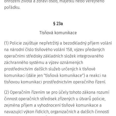
ohrožení života a zdraví osob, majetku nebo veřejného
pořádku.
§ 23a
Tísňová komunikace
(1) Policie zajišťuje nepřetržitý a bezodkladný příjem volání
na národní číslo tísňového volání 158, výzev předaných
operačními středisky základních složek integrovaného
záchranného systému a výzev oznámených
prostřednictvím dalších služeb určených k tísňové
komunikaci (dále jen "tísňová komunikace") a reakci na
tísňovou komunikaci prostřednictvím operačního řízení.
(2) Operačním řízením se pro účely tohoto zákona rozumí
činnost operačních středisek zřízených u útvarů policie,
zejména příjem a vyhodnocení tísňové komunikace a
navazující výkon řídících, organizačních a dalších činností