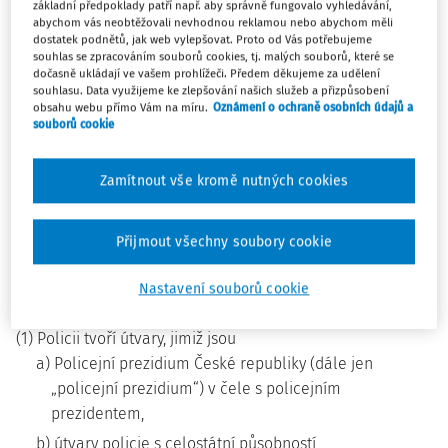
ŘÍZENÍ A ORGANIZACE POLICIE
základní předpoklady patří např. aby správně fungovalo vyhledávání,
abychom vás neobtěžovali nevhodnou reklamou nebo abychom měli
dostatek podnětů, jak web vylepšovat. Proto od Vás potřebujeme
souhlas se zpracováním souborů cookies, tj. malých souborů, které se
§ 5
dočasně ukládají ve vašem prohlížeči. Předem děkujeme za udělení
souhlasu. Data využijeme ke zlepšování našich služeb a přizpůsobení
obsahu webu přímo Vám na míru.
Oznámení o ochraně osobních údajů a
(1) Policie je podřízena ministerstvu.
souborů cookie
(2) Ministerstvo vytváří podmínky pro plnění úkolů policie.
Zamítnout vše kromě nutných cookies
(3) Policejní prezident odpovídá za činnost policie
ministrovi.
Přijmout všechny soubory cookie
§ 6
Nastavení souborů cookie
(1) Policii tvoří útvary, jimiž jsou
a) Policejní prezidium České republiky (dále jen
„policejní prezidium“) v čele s policejním
prezidentem,
b) útvary policie s celostátní působností,