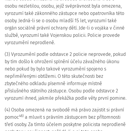
osobu nezletilou, osobu, jejíž svéprávnost byla omezena,
vyrozumí také zákonného zástupce nebo opatrovníka této
osoby. Jedná-li se o osobu mladší 15 let, vyrozumí také
orgán sociálně právní ochrany dětí. Jde-li o vojáka v činné
službě, vyrozumí také Vojenskou policii. Policie provede
vyrozumění neprodleně.
(3) Vyrozumění podle odstavce 2 policie neprovede, pokud
by tím došlo k ohrožení splnění účelu závažného úkonu
nebo pokud by bylo takové vyrozumění spojeno s
nepřiměřenými obtížemi. O této skutečnosti bez
zbytečného odkladu písemně informuje místně
příslušného státního zástupce. Osobu podle odstavce 2
vyrozumí ihned, jakmile překážka podle věty první pomine.
(4) Osoba omezená na svobodě má právo zajistit si právní
46)
pomoc
a mluvit s právním zástupcem bez přítomnosti
třetí osoby. Za tímto účelem poskytne policista neprodleně