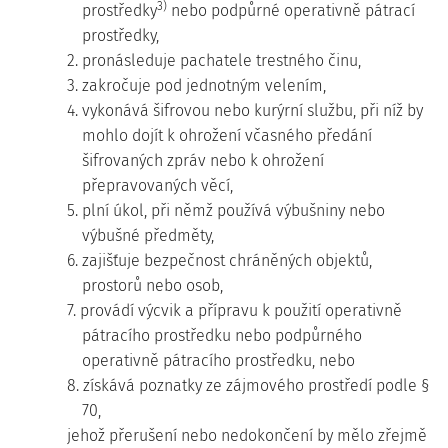
3)
prostředky
nebo podpůrné operativně pátrací
prostředky,
2. pronásleduje pachatele trestného činu,
3. zakročuje pod jednotným velením,
4. vykonává šifrovou nebo kurýrní službu, při níž by
mohlo dojít k ohrožení včasného předání
šifrovaných zpráv nebo k ohrožení
přepravovaných věcí,
5. plní úkol, při němž používá výbušniny nebo
výbušné předměty,
6. zajišťuje bezpečnost chráněných objektů,
prostorů nebo osob,
7. provádí výcvik a přípravu k použití operativně
pátracího prostředku nebo podpůrného
operativně pátracího prostředku, nebo
8. získává poznatky ze zájmového prostředí podle §
70,
jehož přerušení nebo nedokončení by mělo zřejmě