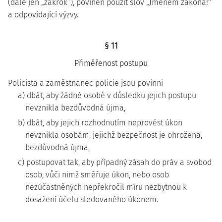
(dále jen „zákrok“), povinen použít slov „Jménem zákona!"
a odpovídající výzvy.
§ 11
Přiměřenost postupu
Policista a zaměstnanec policie jsou povinni
a) dbát, aby žádné osobě v důsledku jejich postupu
nevznikla bezdůvodná újma,
b) dbát, aby jejich rozhodnutím neprovést úkon
nevznikla osobám, jejichž bezpečnost je ohrožena,
bezdůvodná újma,
c) postupovat tak, aby případný zásah do práv a svobod
osob, vůči nimž směřuje úkon, nebo osob
nezúčastněných nepřekročil míru nezbytnou k
dosažení účelu sledovaného úkonem.