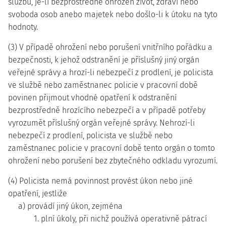
službu, je-li bezprostředně ohrožen život, zdraví nebo
svoboda osob anebo majetek nebo došlo-li k útoku na tyto
hodnoty.
(3) V případě ohrožení nebo porušení vnitřního pořádku a
bezpečnosti, k jehož odstranění je příslušný jiný orgán
veřejné správy a hrozí-li nebezpečí z prodlení, je policista
ve službě nebo zaměstnanec policie v pracovní době
povinen přijmout vhodné opatření k odstranění
bezprostředně hrozícího nebezpečí a v případě potřeby
vyrozumět příslušný orgán veřejné správy. Nehrozí-li
nebezpečí z prodlení, policista ve službě nebo
zaměstnanec policie v pracovní době tento orgán o tomto
ohrožení nebo porušení bez zbytečného odkladu vyrozumí.
(4) Policista nemá povinnost provést úkon nebo jiné
opatření, jestliže
a) provádí jiný úkon, zejména
1. plní úkoly, při nichž používá operativně pátrací