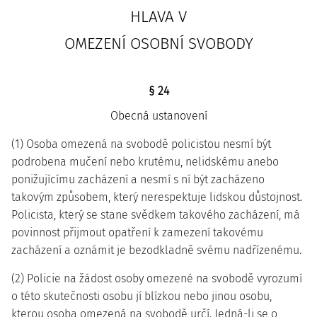
HLAVA V
OMEZENÍ OSOBNÍ SVOBODY
§ 24
Obecná ustanovení
(1) Osoba omezená na svobodě policistou nesmí být
podrobena mučení nebo krutému, nelidskému anebo
ponižujícímu zacházení a nesmí s ní být zacházeno
takovým způsobem, který nerespektuje lidskou důstojnost.
Policista, který se stane svědkem takového zacházení, má
povinnost přijmout opatření k zamezení takovému
zacházení a oznámit je bezodkladně svému nadřízenému.
(2) Policie na žádost osoby omezené na svobodě vyrozumí
o této skutečnosti osobu jí blízkou nebo jinou osobu,
kterou osoba omezená na svobodě určí. Jedná-li se o