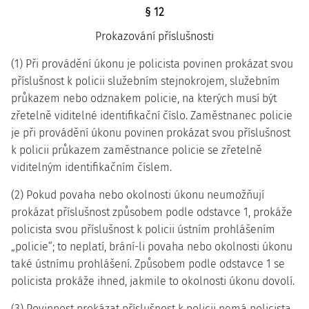
§ 12
Prokazování příslušnosti
(1) Při provádění úkonu je policista povinen prokázat svou
příslušnost k policii služebním stejnokrojem, služebním
průkazem nebo odznakem policie, na kterých musí být
zřetelně viditelné identifikační číslo. Zaměstnanec policie
je při provádění úkonu povinen prokázat svou příslušnost
k policii průkazem zaměstnance policie se zřetelně
viditelným identifikačním číslem.
(2) Pokud povaha nebo okolnosti úkonu neumožňují
prokázat příslušnost způsobem podle odstavce 1, prokáže
policista svou příslušnost k policii ústním prohlášením
„policie“; to neplatí, brání-li povaha nebo okolnosti úkonu
také ústnímu prohlášení. Způsobem podle odstavce 1 se
policista prokáže ihned, jakmile to okolnosti úkonu dovolí.
(3) Povinnost prokázat příslušnost k policii nemá policista,