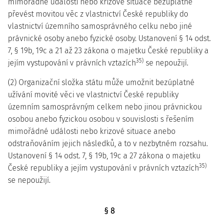
mimořádné události nebo krizové situace bezúplatně
převést movitou věc z vlastnictví České republiky do
vlastnictví územního samosprávného celku nebo jiné
právnické osoby anebo fyzické osoby. Ustanovení § 14 odst.
7, § 19b, 19c a 21 až 23 zákona o majetku České republiky a
35)
jejím vystupování v právních vztazích
se nepoužijí.
(2) Organizační složka státu může umožnit bezúplatné
užívání movité věci ve vlastnictví České republiky
územním samosprávným celkem nebo jinou právnickou
osobou anebo fyzickou osobou v souvislosti s řešením
mimořádné události nebo krizové situace anebo
odstraňováním jejich následků, a to v nezbytném rozsahu.
Ustanovení § 14 odst. 7, § 19b, 19c a 27 zákona o majetku
35)
České republiky a jejím vystupování v právních vztazích
se nepoužijí.
§ 8