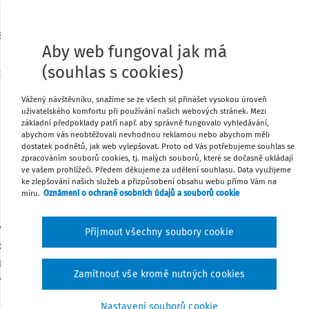
ZÁKON
ze dne 22. února 2001,
anoví pravidla pro případy souběžně probíhajících
Aby web fungoval jak má
výkonů rozhodnutí
(souhlas s cookies)
Sb.
Změna: 281/2009 Sb.
Změna: 396/2012 Sb.
Změna: 38/2021
Sb.
Změna: 252/2024 Sb.
Vážený návštěvníku, snažíme se ze všech sil přinášet vysokou úroveň
t se usnesl na tomto zákoně České republiky:
uživatelského komfortu při používání našich webových stránek. Mezi
základní předpoklady patří např. aby správně fungovalo vyhledávání,
abychom vás neobtěžovali nevhodnou reklamou nebo abychom měli
dostatek podnětů, jak web vylepšovat. Proto od Vás potřebujeme souhlas se
zpracováním souborů cookies, tj. malých souborů, které se dočasně ukládají
§ 1
ve vašem prohlížeči. Předem děkujeme za udělení souhlasu. Data využijeme
ke zlepšování našich služeb a přizpůsobení obsahu webu přímo Vám na
Předmět úpravy
míru.
Oznámení o ochraně osobních údajů a souborů cookie
avuje postup soudů, soudních exekutorů, správců
veřejné správy nebo zahájenými u soudního exekutora
Přijmout všechny soubory cookie
xekucí v případě, jsou-li exekucemi nařízenými
em daně nebo orgánem veřejné správy souběžně
Zamítnout vše kromě nutných cookies
věci, práva nebo jiné majetkové hodnoty.
Nastavení souborů cookie