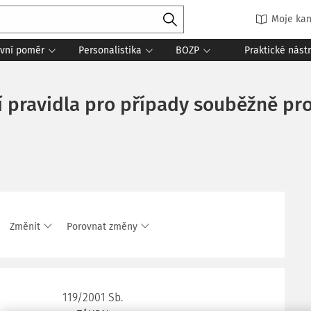
Moje kan
vní poměr
Personalistika
BOZP
Praktické nást
ví pravidla pro případy souběžně pr
Změnit
Porovnat změny
119/2001 Sb.