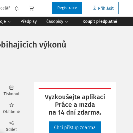
Registrace
celář
Přihlásit
roje
Předpisy
Časopisy
Koupit předplatné
obíhajících výkonů
Tisknout
Vyzkoušejte aplikaci
Práce a mzda
na 14 dní zdarma.
Oblíbené
Chci přístup zdarma
Sdílet