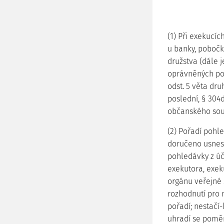
(1) Při exekucí
u banky, pobočk
družstva (dále 
oprávněných pod
odst. 5 věta dru
poslední, § 304d 
občanského soud
(2) Pořadí pohl
doručeno usnese
pohledávky z úč
exekutora, exek
orgánu veřejné 
rozhodnutí pro 
pořadí; nestačí-
uhradí se pomě