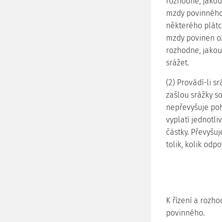
rozhodne, jakou
mzdy povinného
některého plátc
mzdy povinen o
rozhodne, jakou
srážet.
(2) Provádí-li 
zašlou srážky s
nepřevyšuje poh
vyplatí jednotl
částky. Převyšuj
tolik, kolik odp
K řízení a rozho
povinného.