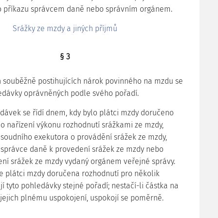
o příkazu správcem daně nebo správním orgánem.
Srážky ze mzdy a jiných příjmů
§ 3
ch souběžně postihujících nárok povinného na mzdu se
edávky oprávněných podle svého pořadí.
edávek se řídí dnem, kdy bylo plátci mzdy doručeno
o nařízení výkonu rozhodnutí srážkami ze mzdy,
 soudního exekutora o provádění srážek ze mzdy,
 správce daně k provedení srážek ze mzdy nebo
ení srážek ze mzdy vydaný orgánem veřejné správy.
ne plátci mzdy doručena rozhodnutí pro několik
 tyto pohledávky stejné pořadí; nestačí-li částka na
k jejich plnému uspokojení, uspokojí se poměrně.