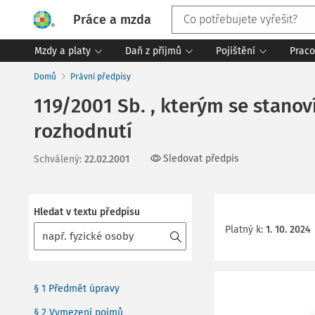
Práce a mzda
Mzdy a platy
Daň z příjmů
Pojištění
Praco
Domů
Právní předpisy
119/2001 Sb. , kterým se stano
rozhodnutí
Sledovat předpis
Schválený
:
22.02.2001
Hledat v textu předpisu
Platný k
:
1. 10. 2024
§ 1 Předmět úpravy
§ 2 Vymezení pojmů