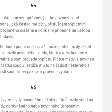
§ 4
 to plátce mzdy, oprávněný nebo povinný, soud
dne, jaká částka má být v příslušném výplatním
povinného sražena a kolik z ní připadne na každou
ledávku.
ozhodnuto podle odstavce 1, může plátce mzdy zaslat
 ze mzdy povinného soudu, který ji rozvrhne mezi
vněné a sám provede výplatu. Plátce mzdy je povinen
 částku soudu, jestliže mu to na žádost některého z
ídí soud, který pak sám provede výplatu.
§ 5
srážky ze mzdy povinného několik plátců mzdy, soud na
zdy, oprávněného nebo povinného usnesením