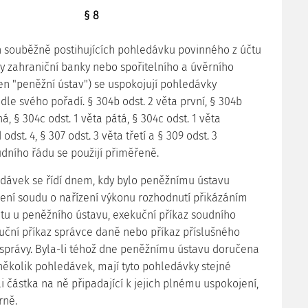
§ 8
ch souběžně postihujících pohledávku povinného z účtu
y zahraniční banky nebo spořitelního a úvěrního
jen "peněžní ústav") se uspokojují pohledávky
le svého pořadí. § 304b odst. 2 věta první, § 304b
há, § 304c odst. 1 věta pátá, § 304c odst. 1 věta
odst. 4, § 307 odst. 3 věta třetí a § 309 odst. 3
ního řádu se použijí přiměřeně.
edávek se řídí dnem, kdy bylo peněžnímu ústavu
ní soudu o nařízení výkonu rozhodnutí přikázáním
tu u peněžního ústavu, exekuční příkaz soudního
uční příkaz správce daně nebo příkaz příslušného
správy. Byla-li téhož dne peněžnímu ústavu doručena
několik pohledávek, mají tyto pohledávky stejné
li částka na ně připadající k jejich plnému uspokojení,
rně.