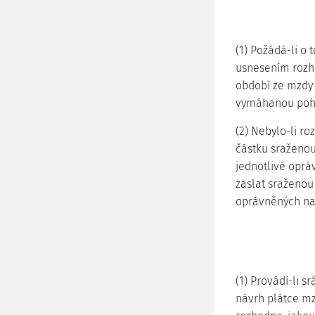
(1) Požádá-li o
usnesením rozho
období ze mzdy 
vymáhanou poh
(2) Nebylo-li r
částku sraženou
jednotlivé oprá
zaslat sraženou
oprávněných nař
(1) Provádí-li 
návrh plátce m