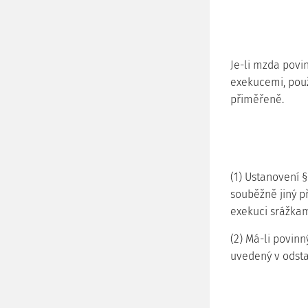
Je-li mzda pov
exekucemi, použ
přiměřeně.
(1) Ustanovení §
souběžně jiný př
exekuci srážkam
(2) Má-li povin
uvedený v odstav