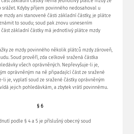
 část základní částky nemá jednotlivý plátce mzdy ze
 srážet. Kdyby příjem povinného nedosahoval u
e mzdy ani stanovené části základní částky, je plátce
známit to soudu; soud pak znovu usnesením
 část základní částky má jednotlivý plátce mzdy
srážky ze mzdy povinného několik plátců mzdy zároveň,
oudu. Soud prověří, zda celkově sražená částka
ledávky všech oprávněných. Nepřevyšuje-li je,
ivým oprávněným na ně připadající část ze sražené
e-li je, vyplatí soud ze sražené částky oprávněným
ovídá jejich pohledávkám, a zbytek vrátí povinnému.
§ 6
dnutí podle § 4 a 5 je příslušný obecný soud