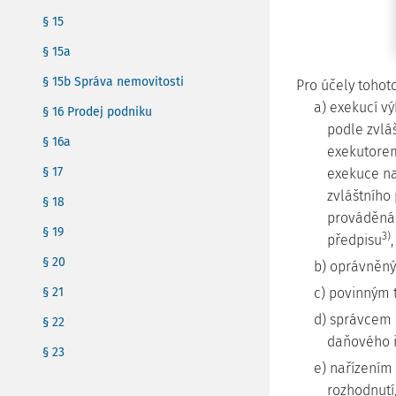
§ 15
§ 15a
§ 15b Správa nemovitosti
Pro účely tohot
a) exekucí v
§ 16 Prodej podniku
podle zvlá
§ 16a
exekutorem
§ 17
exekuce n
zvláštního
§ 18
prováděná 
§ 19
3)
předpisu
,
§ 20
b) oprávněný
§ 21
c) povinným 
d) správcem 
§ 22
daňového 
§ 23
e) nařízením 
rozhodnutí