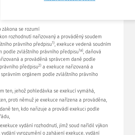
§ 2
Vymezení pojmů
o zákona se rozumí
ýkon rozhodnutí nařizovaný a prováděný soudem
1)
štního právního předpisu
, exekuce vedená soudním
1a)
 podle zvláštního právního předpisu
, daňová
ařizovaná a prováděná správcem daně podle
2)
 právního předpisu
a exekuce nařizovaná a
správním orgánem podle zvláštního právního
m ten, jehož pohledávka se exekucí vymáhá,
ten, proti němuž je exekuce nařízena a prováděna,
daně ten, kdo nařizuje a provádí exekuci podle
řádu,
exekuce vydání rozhodnutí, jímž soud nařídil výkon
, vydání vyrozumění o zahájení exekuce, vydání