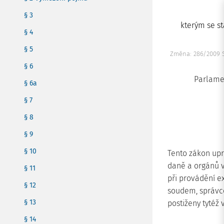
§ 3
kterým se st
§ 4
§ 5
Změna: 286/2009 
§ 6
Parlamen
§ 6a
§ 7
§ 8
§ 9
§ 10
Tento zákon upr
daně a orgánů 
§ 11
při provádění e
§ 12
soudem, správc
§ 13
postiženy tytéž 
§ 14