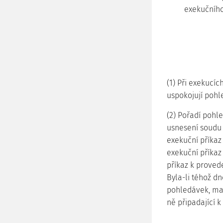
exekučníh
(1) Při exekucí
uspokojují pohl
(2) Pořadí pohl
usnesení soudu 
exekuční příkaz
exekuční příkaz
příkaz k proved
Byla-li téhož d
pohledávek, mají
ně připadající 