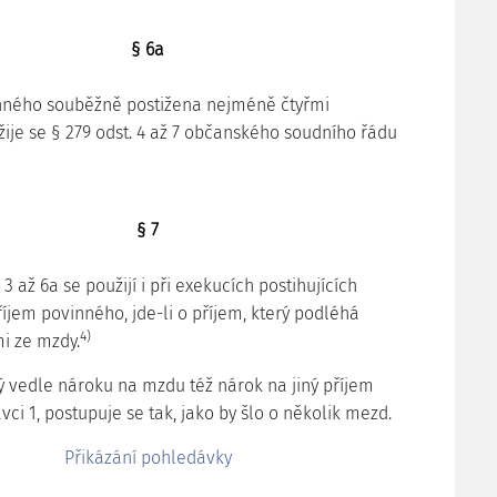
§ 6a
inného souběžně postižena nejméně čtyřmi
ije se § 279 odst. 4 až 7 občanského soudního řádu
§ 7
 3 až 6a se použijí i při exekucích postihujících
íjem povinného, jde-li o příjem, který podléhá
4)
i ze mzdy.
ný vedle nároku na mzdu též nárok na jiný příjem
ci 1, postupuje se tak, jako by šlo o několik mezd.
Přikázání pohledávky