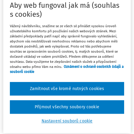
Aby web fungoval jak má (souhlas
přísluší pak odborné porotě.
s cookies)
Jaká kritéria by měli splňovat jednotliví kandidáti z řad
fyzických i právnických osob a jakým způsobem je
Vážený návštěvníku, snažíme se ze všech sil přinášet vysokou úroveň
možné zasílat nominace? Vše potřebné se dozvíte na
uživatelského komfortu při používání našich webových stránek. Mezi
základní předpoklady patří např. aby správně fungovalo vyhledávání,
stránkách soutěže
www.ucetni-roku.cz
.
abychom vás neobtěžovali nevhodnou reklamou nebo abychom měli
dostatek podnětů, jak web vylepšovat. Proto od Vás potřebujeme
Odbornou záštitu soutěži poskytují Komora certifikovaných
souhlas se zpracováním souborů cookies, tj. malých souborů, které se
dočasně ukládají ve vašem prohlížeči. Předem děkujeme za udělení
účetních a Svaz účetních ČR.
souhlasu. Data využijeme ke zlepšování našich služeb a přizpůsobení
obsahu webu přímo Vám na míru.
Oznámení o ochraně osobních údajů a
V letošním ročníku je odborná porota obohacena o nová
souborů cookie
jména. Novým zástupcem za Svaz účetních ČR je paní
Eleonora Herlíková, členka metodické rady Svazu
Zamítnout vše kromě nutných cookies
účetních ČR, jež nahradila paní Janu Pilátovou. Další
posilou poroty je paní Zdeňka Bekrová, jednatelka
společnosti CESORG,
spol. s r. o., jež se stala ÚČETNÍ
Přijmout všechny soubory cookie
FIRMOU ROKU v minulém roce. Vzniká tím nová tradice,
kdy vítěz z předešlého ročníku bude mít příležitost
Nastavení souborů cookie
usednout v porotě pro ročník následující.