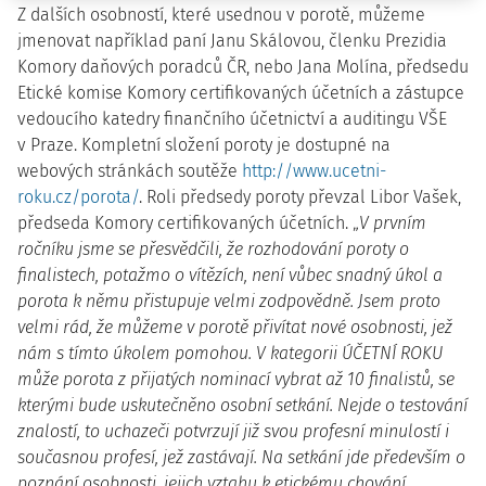
Z dalších osobností, které usednou v porotě, můžeme
jmenovat například paní Janu Skálovou, členku Prezidia
Komory daňových poradců ČR, nebo Jana Molína, předsedu
Etické komise Komory certifikovaných účetních a zástupce
vedoucího katedry finančního účetnictví a auditingu VŠE
v Praze. Kompletní složení poroty je dostupné na
webových stránkách soutěže
http://www.ucetni-
roku.cz/porota/
. Roli předsedy poroty převzal Libor Vašek,
předseda Komory certifikovaných účetních. „
V prvním
ročníku jsme se přesvědčili, že rozhodování poroty o
finalistech, potažmo o vítězích, není vůbec snadný úkol a
porota k němu přistupuje velmi zodpovědně. Jsem proto
velmi rád, že můžeme v porotě přivítat nové osobnosti, jež
nám s tímto úkolem pomohou. V kategorii ÚČETNÍ ROKU
může porota z přijatých nominací vybrat až 10 finalistů, se
kterými bude uskutečněno osobní setkání. Nejde o testování
znalostí, to uchazeči potvrzují již svou profesní minulostí i
současnou profesí, jež zastávají. Na setkání jde především o
poznání osobnosti, jejich vztahu k etickému chování,