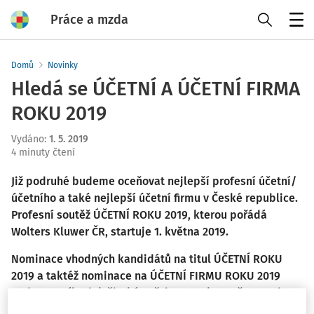
Práce a mzda
Menu
Domů
Novinky
Hledá se ÚČETNÍ A ÚČETNÍ FIRMA
ROKU 2019
Vydáno
:
1. 5. 2019
4 minuty čtení
Již podruhé budeme oceňovat nejlepší profesní účetní/
účetního a také nejlepší účetní firmu v České republice.
Profesní soutěž ÚČETNÍ ROKU 2019, kterou pořádá
Wolters Kluwer ČR, startuje 1. května 2019.
Nominace vhodných kandidátů na titul ÚČETNÍ ROKU
2019 a taktéž nominace na ÚČETNÍ FIRMU ROKU 2019
mohou posílat jak široká veřejnost, tak zaměstnanci
účetních firem. Rozhodnutí o vítězích v obou kategoriích