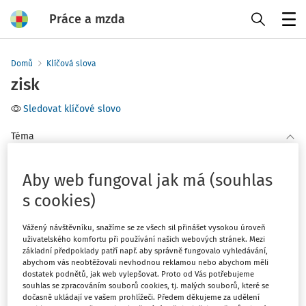
Práce a mzda
Menu
Domů
Klíčová slova
zisk
Sledovat klíčové slovo
Téma
(1)
Daň z příjmů
Aby web fungoval jak má (souhlas
s cookies)
Filtr
Vážený návštěvníku, snažíme se ze všech sil přinášet vysokou úroveň
uživatelského komfortu při používání našich webových stránek. Mezi
1
Počet vyhledaných dokumentů:
základní předpoklady patří např. aby správně fungovalo vyhledávání,
abychom vás neobtěžovali nevhodnou reklamou nebo abychom měli
Řadit podle
:
dostatek podnětů, jak web vylepšovat. Proto od Vás potřebujeme
Nejnovější
Nejstarší
souhlas se zpracováním souborů cookies, tj. malých souborů, které se
dočasně ukládají ve vašem prohlížeči. Předem děkujeme za udělení