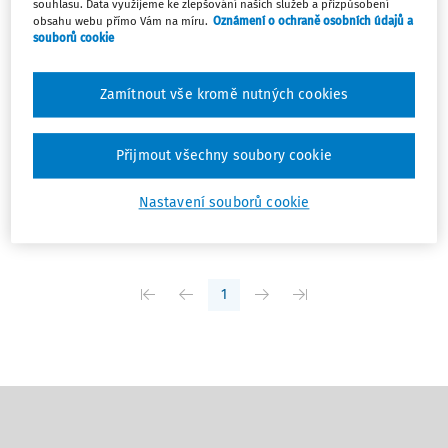
souhlasu. Data využijeme ke zlepšování našich služeb a přizpůsobení
obsahu webu přímo Vám na míru.
Oznámení o ochraně osobních údajů a
OTÁZKY A ODPOVĚDI
souborů cookie
Finanční výpomoc zaměstnanci v nouzi
Jedna z kolegyň právě prochází nákladnou zdravotní
Zamítnout vše kromě nutných cookies
léčbou a naše společnost by jí ráda přispěla finančím
darem kolem 50 000 CZK. V naší české entitě nevedeme
žádný sociální fond pro tyto případy, ten tedy použít
Přijmout všechny soubory cookie
nemůžeme. Lze to nějak vyplatit, tak, aby ...
Nastavení souborů cookie
Petr Lunga
Vydáno
:
9. 4. 2026
/
1 minuta čtení
1