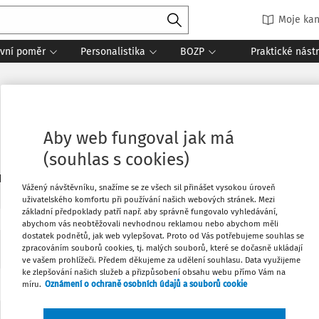
Moje kan
vní poměr
Personalistika
BOZP
Praktické nást
Aby web fungoval jak má
(souhlas s cookies)
0
daných dokumentů:
Vážený návštěvníku, snažíme se ze všech sil přinášet vysokou úroveň
uživatelského komfortu při používání našich webových stránek. Mezi
základní předpoklady patří např. aby správně fungovalo vyhledávání,
abychom vás neobtěžovali nevhodnou reklamou nebo abychom měli
dostatek podnětů, jak web vylepšovat. Proto od Vás potřebujeme souhlas se
Žádné výsledky
zpracováním souborů cookies, tj. malých souborů, které se dočasně ukládají
ve vašem prohlížeči. Předem děkujeme za udělení souhlasu. Data využijeme
ke zlepšování našich služeb a přizpůsobení obsahu webu přímo Vám na
míru.
Oznámení o ochraně osobních údajů a souborů cookie