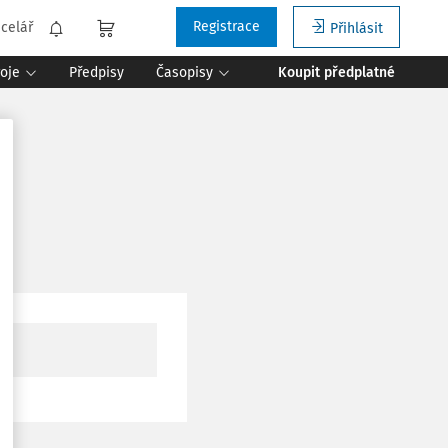
Registrace
celář
Přihlásit
roje
Předpisy
Časopisy
Koupit předplatné