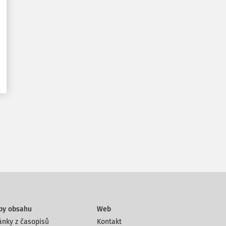
py obsahu
Web
ánky z časopisů
Kontakt