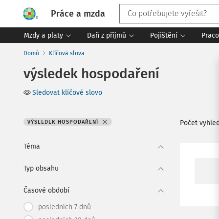
Práce a mzda
Mzdy a platy
Daň z příjmů
Pojištění
Praco
Domů
Klíčová slova
výsledek hospodaření
Sledovat klíčové slovo
VÝSLEDEK HOSPODAŘENÍ
Počet vyhle
Téma
Typ obsahu
Časové období
posledních 7 dnů