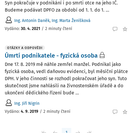
Syn pokračuje v podnikání i po smrti otce na jeho IČ.
Budeme podávat DPFO za období od 1. 1. do 1. ...
Ing. Antonín Daněk
,
Ing. Marta Ženíšková
Vydáno
:
30. 4. 2021
/
2 minuty čtení
OTÁZKY A ODPOVĚDI
Úmrtí podnikatele - fyzická osoba
Dne 17. 8. 2019 mě náhle zemřel manžel. Podnikal jako
fyzická osoba, vedl daňovou evidenci, byl měsíční plátce
DPH. V jeho činnosti se rozhodl pokračovat jeho syn. Tuto
skutečnost jsme nahlásili na živnostenském úřadě a do
ukončení dědického řízení bude ...
Ing. Jiří Nigrin
Vydáno
:
4. 9. 2019
/
2 minuty čtení
1