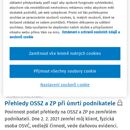
základní předpoklady patří např. aby správně fungovalo vyhledávání,
abychom vás neobtěžovali nevhodnou reklamou nebo abychom měli
dostatek podnětů, jak web vylepšovat. Proto od Vás potřebujeme
OTÁZKY A ODPOVĚDI
souhlas se zpracováním souborů cookies, tj. malých souborů, které se
Osvobozený prodej zděděné nemovitosti
dočasně ukládají ve vašem prohlížeči. Předem děkujeme za udělení
souhlasu. Data využijeme ke zlepšování našich služeb a přizpůsobení
V březnu 2021 zemřel podnikatel, OSVČ, který měl v
obsahu webu přímo Vám na míru.
Oznámení o ochraně osobních údajů a
souborů cookie
obchodním majetku dům. Dědicem je manželka, která by
chtěla dům prodat. Zemřelý manžel vlastnil dům od roku
2014. Bude případný prodej osvobozen? Přihlíží se k
Zamítnout vše kromě nutných cookies
tomu, že dům byl v obchodním majetku manžela? ...
Ing. Jan Kašpar
Přijmout všechny soubory cookie
Vydáno
:
14. 9. 2021
/
3 minuty čtení
Nastavení souborů cookie
OTÁZKY A ODPOVĚDI
Přehledy OSSZ a ZP při úmrtí podnikatele
Povinnost podat přehledy na OSSZ a ZP po zemřelém
podnikateli. Dne 2. 2. 2021 zemřel můj klient, fyzická
osoba OSVČ, vedlejší činnost, vede daňovou evidenci.