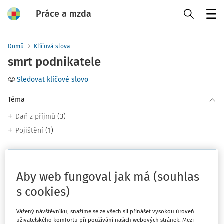
Práce a mzda
Menu
Domů
Klíčová slova
smrt podnikatele
Sledovat klíčové slovo
Téma
(3)
Daň z příjmů
(1)
Pojištění
Filtr
Aby web fungoval jak má (souhlas
s cookies)
3
Počet vyhledaných dokumentů:
Řadit podle
:
Vážený návštěvníku, snažíme se ze všech sil přinášet vysokou úroveň
uživatelského komfortu při používání našich webových stránek. Mezi
Nejnovější
Nejstarší