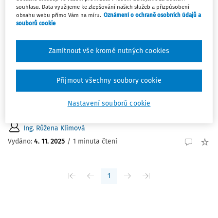
souhlasu. Data využijeme ke zlepšování našich služeb a přizpůsobení
obsahu webu přímo Vám na míru.
Oznámení o ochraně osobních údajů a
souborů cookie
OTÁZKY A ODPOVĚDI
Příspěvek zaměstnavatele na DPPSS a
doložení smlouvy
Zamítnout vše kromě nutných cookies
Zaměstnavatel chce začít zaměstnancům přispívat na
daňově podporované produkty spoření na stáří. Žádost o
Přijmout všechny soubory cookie
tento benefit zaměstnavatel podmínil mimo jiné
doložením příslušné smlouvy (smlouvy o penzijním
Nastavení souborů cookie
připojištění se státním příspěvkem, smlouvy o ...
Ing. Růžena Klímová
Vydáno
:
4. 11. 2025
/
1 minuta čtení
1