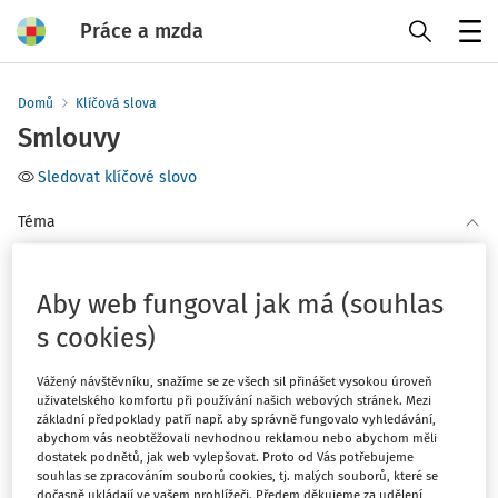
Práce a mzda
Menu
Domů
Klíčová slova
Smlouvy
Sledovat klíčové slovo
Téma
(1)
Daň z příjmů
(1)
Personalistika
Aby web fungoval jak má (souhlas
s cookies)
Filtr
Vážený návštěvníku, snažíme se ze všech sil přinášet vysokou úroveň
uživatelského komfortu při používání našich webových stránek. Mezi
základní předpoklady patří např. aby správně fungovalo vyhledávání,
1
Počet vyhledaných dokumentů:
abychom vás neobtěžovali nevhodnou reklamou nebo abychom měli
dostatek podnětů, jak web vylepšovat. Proto od Vás potřebujeme
Řadit podle
:
souhlas se zpracováním souborů cookies, tj. malých souborů, které se
dočasně ukládají ve vašem prohlížeči. Předem děkujeme za udělení
Nejnovější
Nejstarší