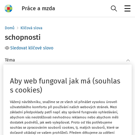
Práce a mzda
Menu
Domů
Klíčová slova
schopnosti
Sledovat klíčové slovo
Téma
(1)
Personalistika
Aby web fungoval jak má (souhlas
Filtr
s cookies)
Vážený návštěvníku, snažíme se ze všech sil přinášet vysokou úroveň
1
Počet vyhledaných dokumentů:
uživatelského komfortu při používání našich webových stránek. Mezi
základní předpoklady patří např. aby správně fungovalo vyhledávání,
abychom vás neobtěžovali nevhodnou reklamou nebo abychom měli
Řadit podle
:
dostatek podnětů, jak web vylepšovat. Proto od Vás potřebujeme
Nejnovější
Nejstarší
souhlas se zpracováním souborů cookies, tj. malých souborů, které se
dočasně ukládají ve vašem prohlížeči. Předem děkujeme za udělení