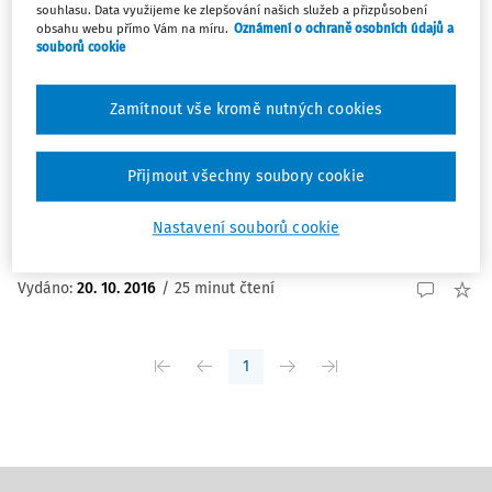
souhlasu. Data využijeme ke zlepšování našich služeb a přizpůsobení
ČLÁNKY
obsahu webu přímo Vám na míru.
Oznámení o ochraně osobních údajů a
souborů cookie
Motivace pracovníků a její individuální
rozdíly
Zamítnout vše kromě nutných cookies
Motivace pracovníků je jedním z úkolů i odpovědností
vedoucích, a to bez ohledu na oblast či úroveň jejich
působení. Motivovaní pracovníci pracují usilovněji,
Přijmout všechny soubory cookie
dopouštějí se menšího počtu chyb, jsou vstřícnější a
ochotnější a vyvolávají i méně problémů či ...
Nastavení souborů cookie
doc. PhDr. Ing. Jan Urban CSc.
Vydáno:
20. 10. 2016
/
25 minut čtení
1