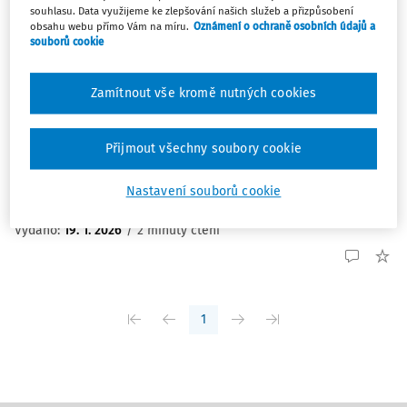
souhlasu. Data využijeme ke zlepšování našich služeb a přizpůsobení
OTÁZKY A ODPOVĚDI
obsahu webu přímo Vám na míru.
Oznámení o ochraně osobních údajů a
Zdanění příjmů ze zaměstnání, z akcií i z
souborů cookie
Aukra
Jak se daní souběh příjmů ze závislé činnosti, příjmů z
Zamítnout vše kromě nutných cookies
Aaukra a z akcií? Zaměstnanec během letošního roku
několikrát prodal svoje věci na Aukru. Tyto věci vlastnil
Přijmout všechny soubory cookie
několik let. Celková suma z prodeje za rok 2025 činila
více než 50 000 Kč. Jaký je limit ...
Nastavení souborů cookie
Šárka Šámalová
Vydáno
:
19. 1. 2026
/
2 minuty čtení
1