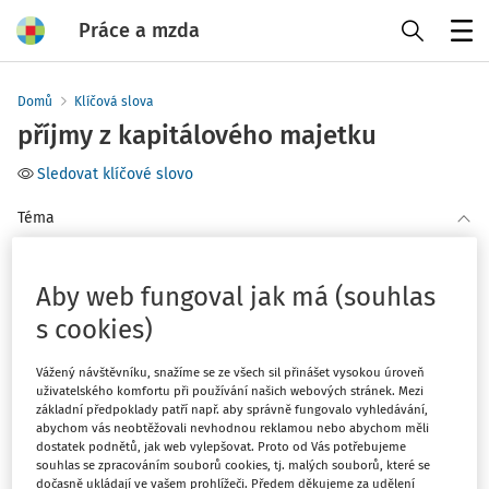
Práce a mzda
Menu
Domů
Klíčová slova
příjmy z kapitálového majetku
Sledovat klíčové slovo
Téma
(1)
Daň z příjmů
Aby web fungoval jak má (souhlas
Filtr
s cookies)
Vážený návštěvníku, snažíme se ze všech sil přinášet vysokou úroveň
1
Počet vyhledaných dokumentů:
uživatelského komfortu při používání našich webových stránek. Mezi
základní předpoklady patří např. aby správně fungovalo vyhledávání,
Řadit podle
:
abychom vás neobtěžovali nevhodnou reklamou nebo abychom měli
dostatek podnětů, jak web vylepšovat. Proto od Vás potřebujeme
Nejnovější
Nejstarší
souhlas se zpracováním souborů cookies, tj. malých souborů, které se
dočasně ukládají ve vašem prohlížeči. Předem děkujeme za udělení