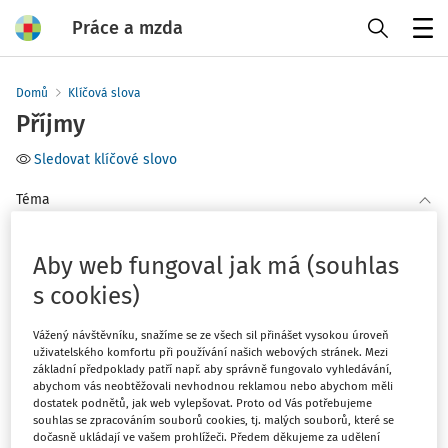
Práce a mzda
Menu
Domů
Klíčová slova
Příjmy
Sledovat klíčové slovo
Téma
(1)
Pracovní poměr
Aby web fungoval jak má (souhlas
Filtr
s cookies)
Vážený návštěvníku, snažíme se ze všech sil přinášet vysokou úroveň
1
uživatelského komfortu při používání našich webových stránek. Mezi
Počet vyhledaných dokumentů:
základní předpoklady patří např. aby správně fungovalo vyhledávání,
abychom vás neobtěžovali nevhodnou reklamou nebo abychom měli
Řadit podle
:
dostatek podnětů, jak web vylepšovat. Proto od Vás potřebujeme
Nejnovější
Nejstarší
souhlas se zpracováním souborů cookies, tj. malých souborů, které se
dočasně ukládají ve vašem prohlížeči. Předem děkujeme za udělení