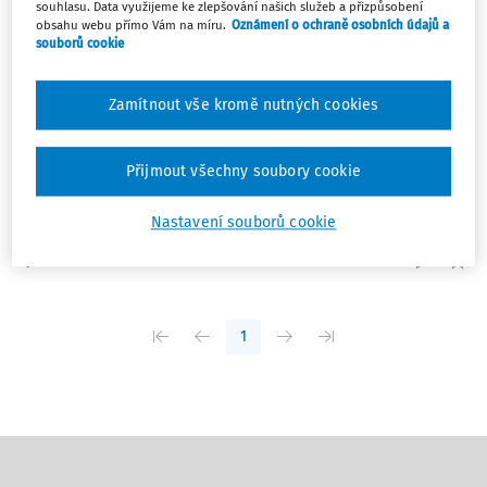
souhlasu. Data využijeme ke zlepšování našich služeb a přizpůsobení
obsahu webu přímo Vám na míru.
Oznámení o ochraně osobních údajů a
NOVINKY
souborů cookie
Uprchlíci budou mít dál možnost získat
zvláštní pobyt, schválila vláda
Zamítnout vše kromě nutných cookies
Uprchlíci z Ukrajiny budou mít i v letošním roce možnost
požádat o udělení zvláštního dlouhodobého pobytu.
Počítá s tím nařízení, které schválila vláda. Novinářům to
Přijmout všechny soubory cookie
po zasedání kabinetu řekl ministr vnitra Lubomír Metnar
(ANO). Podmínky pro získání pobytu ...
Nastavení souborů cookie
Vydáno:
25. 2. 2026
/
1 minuta čtení
1