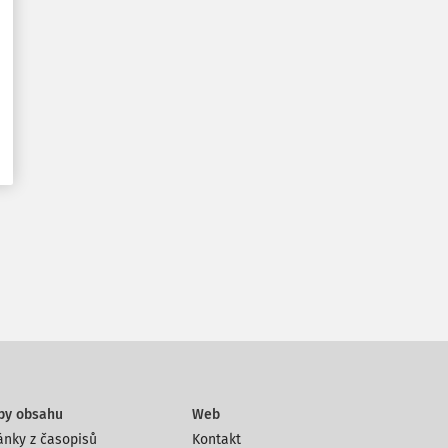
py obsahu
Web
ánky z časopisů
Kontakt