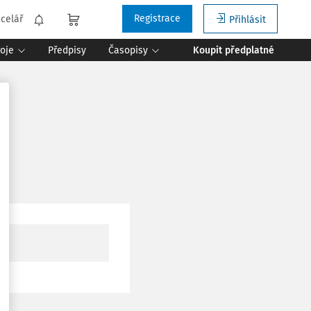
Registrace
celář
Přihlásit
roje
Předpisy
Časopisy
Koupit předplatné