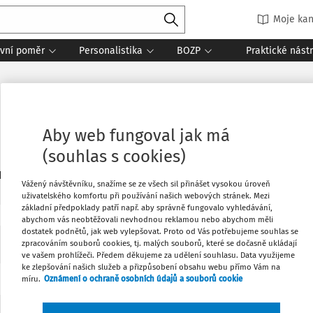
Moje kan
vní poměr
Personalistika
BOZP
Praktické nást
Aby web fungoval jak má
(souhlas s cookies)
0
daných dokumentů:
Vážený návštěvníku, snažíme se ze všech sil přinášet vysokou úroveň
uživatelského komfortu při používání našich webových stránek. Mezi
základní předpoklady patří např. aby správně fungovalo vyhledávání,
abychom vás neobtěžovali nevhodnou reklamou nebo abychom měli
dostatek podnětů, jak web vylepšovat. Proto od Vás potřebujeme souhlas se
Žádné výsledky
zpracováním souborů cookies, tj. malých souborů, které se dočasně ukládají
ve vašem prohlížeči. Předem děkujeme za udělení souhlasu. Data využijeme
ke zlepšování našich služeb a přizpůsobení obsahu webu přímo Vám na
míru.
Oznámení o ochraně osobních údajů a souborů cookie