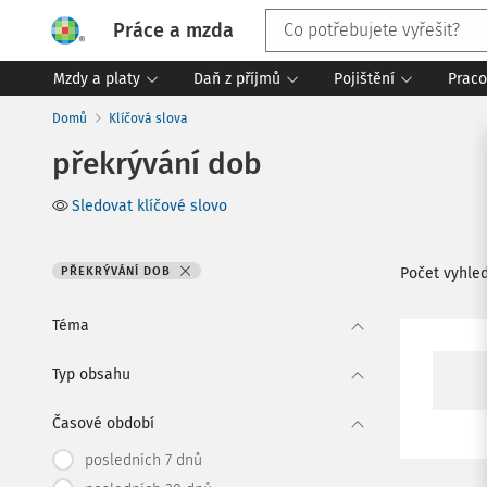
Práce a mzda
Mzdy a platy
Daň z příjmů
Pojištění
Praco
Domů
Klíčová slova
překrývání dob
Sledovat klíčové slovo
PŘEKRÝVÁNÍ DOB
Počet vyhle
Téma
Typ obsahu
Časové období
posledních 7 dnů