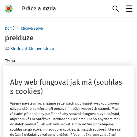
Práce a mzda
Menu
Domů
Klíčová slova
prekluze
Sledovat klíčové slovo
Téma
(1)
Daň z příjmů
Aby web fungoval jak má (souhlas
Filtr
s cookies)
Vážený návštěvníku, snažíme se ze všech sil přinášet vysokou úroveň
1
Počet vyhledaných dokumentů:
uživatelského komfortu při používání našich webových stránek. Mezi
základní předpoklady patří např. aby správně fungovalo vyhledávání,
abychom vás neobtěžovali nevhodnou reklamou nebo abychom měli
Řadit podle
:
dostatek podnětů, jak web vylepšovat. Proto od Vás potřebujeme
Nejnovější
Nejstarší
souhlas se zpracováním souborů cookies, tj. malých souborů, které se
dočasně ukládají ve vašem prohlížeči. Předem děkujeme za udělení