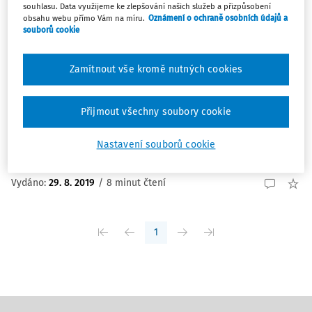
souhlasu. Data využijeme ke zlepšování našich služeb a přizpůsobení
OTÁZKY A ODPOVĚDI
obsahu webu přímo Vám na míru.
Oznámení o ochraně osobních údajů a
souborů cookie
Vliv daňové kontroly a daňové ztráty na
prekluzi
Zamítnout vše kromě nutných cookies
Otázka se primárně vztahuje na prekluzi práva pro
vyměření daně. Důležitou okolnosti je, že tři roky před
kontrolovaným zdaňovacím obdobím (2013) došlo k
Přijmout všechny soubory cookie
vykázání daňové ztráty, tudíž se postupuje dle § 38r odst.
2 zákona o daních z příjmů. Správce daně ...
Nastavení souborů cookie
Ing. Martin Děrgel
Vydáno
:
29. 8. 2019
/
8 minut čtení
1