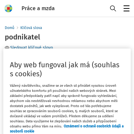
Práce a mzda
Menu
Domů
Klíčová slova
podnikatel
Sledovat klíčové slovo
Téma
Aby web fungoval jak má (souhlas
s cookies)
Filtr
Vážený návštěvníku, snažíme se ze všech sil přinášet vysokou úroveň
uživatelského komfortu při používání našich webových stránek. Mezi
0
Počet vyhledaných dokumentů:
základní předpoklady patří např. aby správně fungovalo vyhledávání,
abychom vás neobtěžovali nevhodnou reklamou nebo abychom měli
dostatek podnětů, jak web vylepšovat. Proto od Vás potřebujeme
souhlas se zpracováním souborů cookies, tj. malých souborů, které se
dočasně ukládají ve vašem prohlížeči. Předem děkujeme za udělení
Žádné výsledky
souhlasu. Data využijeme ke zlepšování našich služeb a přizpůsobení
obsahu webu přímo Vám na míru.
Oznámení o ochraně osobních údajů a
souborů cookie