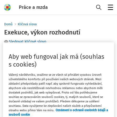
Práce a mzda
Menu
Domů
Klíčová slova
Exekuce, výkon rozhodnutí
Sledovat klíčové slovo
Téma
Aby web fungoval jak má (souhlas
s cookies)
Filtr
Vážený návštěvníku, snažíme se ze všech sil přinášet vysokou úroveň
uživatelského komfortu při používání našich webových stránek. Mezi
0
Počet vyhledaných dokumentů:
základní předpoklady patří např. aby správně fungovalo vyhledávání,
abychom vás neobtěžovali nevhodnou reklamou nebo abychom měli
dostatek podnětů, jak web vylepšovat. Proto od Vás potřebujeme
souhlas se zpracováním souborů cookies, tj. malých souborů, které se
dočasně ukládají ve vašem prohlížeči. Předem děkujeme za udělení
Žádné výsledky
souhlasu. Data využijeme ke zlepšování našich služeb a přizpůsobení
obsahu webu přímo Vám na míru.
Oznámení o ochraně osobních údajů a
souborů cookie