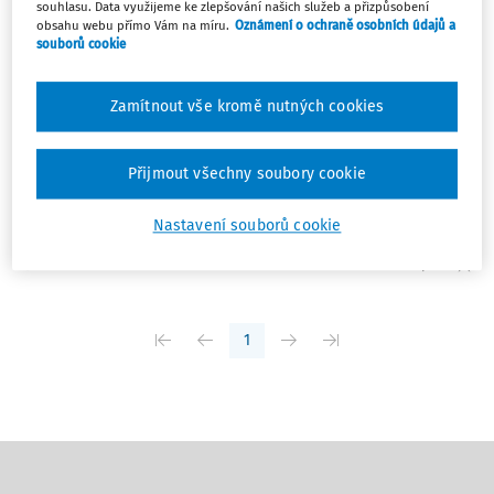
souhlasu. Data využijeme ke zlepšování našich služeb a přizpůsobení
obsahu webu přímo Vám na míru.
Oznámení o ochraně osobních údajů a
NOVINKY
souborů cookie
Průmyslová výroba v dubnu: Pomalu vpřed
Zatímco stavebnictví či služby hlásí solidní růst
Zamítnout vše kromě nutných cookies
produkce a tržeb, průmysl roste o poznání pomalejším
tempem. V dubnu se průmyslová výroba meziměsíčně
zvýšily o 1,4 %, meziročně o 1,5 %. Objem nových zakázek
Přijmout všechny soubory cookie
se nicméně zvyšuje a předstihové ukazatele ...
Nastavení souborů cookie
David Marek
Vydáno:
10. 6. 2026
/
1 minuta čtení
1