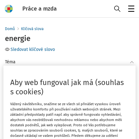
Práce a mzda
Menu
Domů
Klíčová slova
energie
Sledovat klíčové slovo
Téma
(1)
Pracovní poměr
Aby web fungoval jak má (souhlas
s cookies)
Filtr
Vážený návštěvníku, snažíme se ze všech sil přinášet vysokou úroveň
uživatelského komfortu při používání našich webových stránek. Mezi
1
Počet vyhledaných dokumentů:
základní předpoklady patří např. aby správně fungovalo vyhledávání,
abychom vás neobtěžovali nevhodnou reklamou nebo abychom měli
Řadit podle
:
dostatek podnětů, jak web vylepšovat. Proto od Vás potřebujeme
Nejnovější
Nejstarší
souhlas se zpracováním souborů cookies, tj. malých souborů, které se
dočasně ukládají ve vašem prohlížeči. Předem děkujeme za udělení