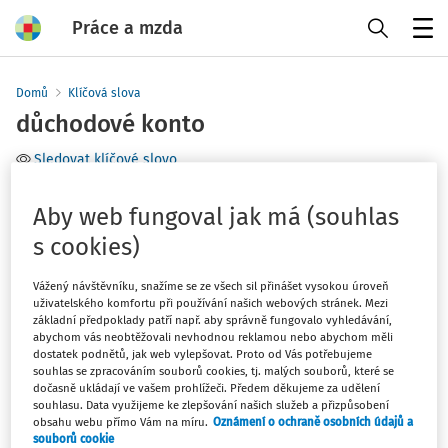
Práce a mzda
Menu
Domů
Klíčová slova
důchodové konto
Sledovat klíčové slovo
Téma
Aby web fungoval jak má (souhlas
s cookies)
Filtr
Vážený návštěvníku, snažíme se ze všech sil přinášet vysokou úroveň
uživatelského komfortu při používání našich webových stránek. Mezi
0
Počet vyhledaných dokumentů:
základní předpoklady patří např. aby správně fungovalo vyhledávání,
abychom vás neobtěžovali nevhodnou reklamou nebo abychom měli
dostatek podnětů, jak web vylepšovat. Proto od Vás potřebujeme
souhlas se zpracováním souborů cookies, tj. malých souborů, které se
dočasně ukládají ve vašem prohlížeči. Předem děkujeme za udělení
Žádné výsledky
souhlasu. Data využijeme ke zlepšování našich služeb a přizpůsobení
obsahu webu přímo Vám na míru.
Oznámení o ochraně osobních údajů a
souborů cookie