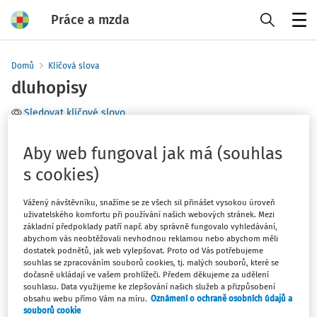
Práce a mzda
Menu
Domů
Klíčová slova
dluhopisy
Sledovat klíčové slovo
Téma
Aby web fungoval jak má (souhlas
s cookies)
Filtr
Vážený návštěvníku, snažíme se ze všech sil přinášet vysokou úroveň
uživatelského komfortu při používání našich webových stránek. Mezi
0
Počet vyhledaných dokumentů:
základní předpoklady patří např. aby správně fungovalo vyhledávání,
abychom vás neobtěžovali nevhodnou reklamou nebo abychom měli
dostatek podnětů, jak web vylepšovat. Proto od Vás potřebujeme
souhlas se zpracováním souborů cookies, tj. malých souborů, které se
dočasně ukládají ve vašem prohlížeči. Předem děkujeme za udělení
Žádné výsledky
souhlasu. Data využijeme ke zlepšování našich služeb a přizpůsobení
obsahu webu přímo Vám na míru.
Oznámení o ochraně osobních údajů a
souborů cookie