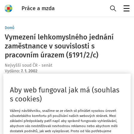
Práce a mzda
Menu
Domů
Vymezení lehkomyslného jednání
zaměstnance v souvislosti s
pracovním úrazem (§191/2/c)
Nejvyšší soud ČR - senát
Vydáno
:
7. 1. 2002
Máte předplatné?
Přihlaste se
Aby web fungoval jak má (souhlas
s cookies)
Vážený návštěvníku, snažíme se ze všech sil přinášet vysokou úroveň
uživatelského komfortu při používání našich webových stránek. Mezi
Zatím jste si přečetli jen začátek…
základní předpoklady patří např. aby správně fungovalo vyhledávání,
abychom vás neobtěžovali nevhodnou reklamou nebo abychom měli
dostatek podnětů, jak web vylepšovat. Proto od Vás potřebujeme