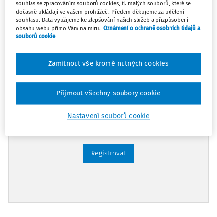
Celý dokument je jen pro předplatitele.
souhlas se zpracováním souborů cookies, tj. malých souborů, které se
dočasně ukládají ve vašem prohlížeči. Předem děkujeme za udělení
souhlasu. Data využijeme ke zlepšování našich služeb a přizpůsobení
obsahu webu přímo Vám na míru.
Oznámení o ochraně osobních údajů a
Zaregistrujte se a získejte
souborů cookie
zdarma plný přístup na 14 dnů.
Zamítnout vše kromě nutných cookies
Díky tomu získáte
Všechny placené články na webu
Přijmout všechny soubory cookie
Ucelený přehled pracovních situací
Nastavení souborů cookie
Archiv časopisů
Registrovat