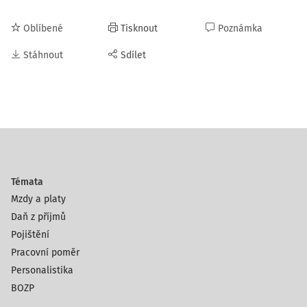
Oblíbené
Tisknout
Poznámka
Stáhnout
Sdílet
Témata
Mzdy a platy
Daň z příjmů
Pojištění
Pracovní poměr
Personalistika
BOZP