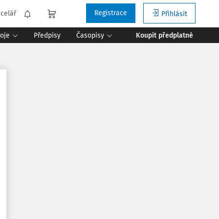
Registrace
celář
Přihlásit
roje
Předpisy
Časopisy
Koupit předplatné