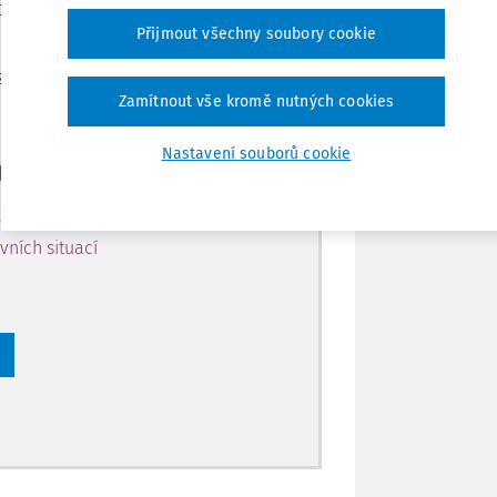
 předplatitele.
Sdílet
Přijmout všechny soubory cookie
 získejte
Poznámka
Zamítnout vše kromě nutných cookies
 na 14 dnů.
Nastavení souborů cookie
káte
ky na webu
ních situací