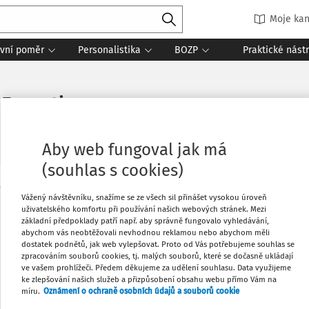
Moje kan
vní poměr
Personalistika
BOZP
Praktické nást
 Executive
Aby web fungoval jak má
(souhlas s cookies)
Oblíbené
Vážený návštěvníku, snažíme se ze všech sil přinášet vysokou úroveň
Máte předplatné?
Přihlaste se
uživatelského komfortu při používání našich webových stránek. Mezi
základní předpoklady patří např. aby správně fungovalo vyhledávání,
abychom vás neobtěžovali nevhodnou reklamou nebo abychom měli
Stáhnout
dostatek podnětů, jak web vylepšovat. Proto od Vás potřebujeme souhlas se
zpracováním souborů cookies, tj. malých souborů, které se dočasně ukládají
ve vašem prohlížeči. Předem děkujeme za udělení souhlasu. Data využijeme
Tisknout
ke zlepšování našich služeb a přizpůsobení obsahu webu přímo Vám na
 jen začátek…
míru.
Oznámení o ochraně osobních údajů a souborů cookie