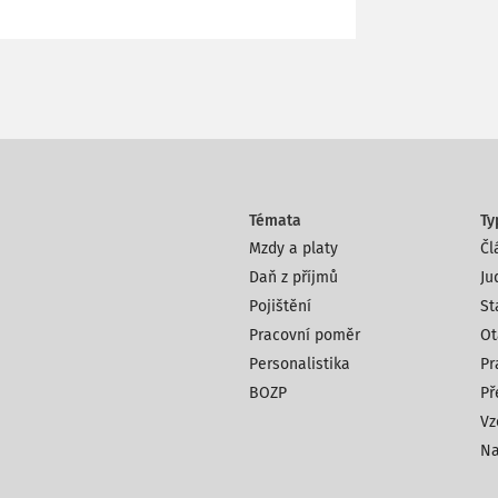
Témata
Ty
Mzdy a platy
Čl
Daň z příjmů
Ju
Pojištění
St
Pracovní poměr
Ot
Personalistika
Pr
BOZP
Př
Vz
Na