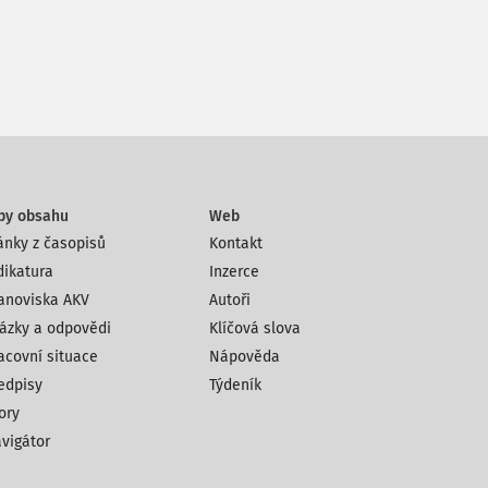
py obsahu
Web
ánky z časopisů
Kontakt
dikatura
Inzerce
anoviska AKV
Autoři
ázky a odpovědi
Klíčová slova
acovní situace
Nápověda
edpisy
Týdeník
ory
vigátor