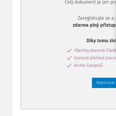
Celý dokument je jen pro
Zaregistrujte se a
zdarma plný přístup
Díky tomu zís
Všechny placené člán
Ucelený přehled pracov
Archiv časopisů
Registrovat