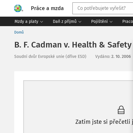
Práce a mzda
Mzdy a platy
Daň z příjmů
Pojištění
Praco
Domů
B. F. Cadman v. Health & Safety
Soudní dvůr Evropské unie (dříve ESD)
Vydáno
:
2. 10. 2006
Zatím jste si přečetli