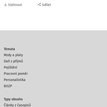
Stáhnout
Sdílet
Témata
Mzdy a platy
Daň z příjmů
Pojištění
Pracovní poměr
Personalistika
BOZP
Typy obsahu
Články z časopisů