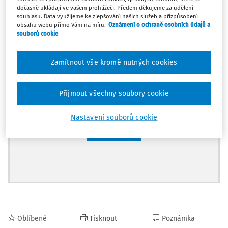
Zaregistrujte se a získejte
dočasně ukládají ve vašem prohlížeči. Předem děkujeme za udělení
zdarma plný přístup na 14 dnů.
souhlasu. Data využijeme ke zlepšování našich služeb a přizpůsobení
obsahu webu přímo Vám na míru.
Oznámení o ochraně osobních údajů a
souborů cookie
Díky tomu získáte
Zamítnout vše kromě nutných cookies
Všechny placené články na webu
Ucelený přehled pracovních situací
Přijmout všechny soubory cookie
Archiv časopisů
Nastavení souborů cookie
Registrovat
Oblíbené
Tisknout
Poznámka