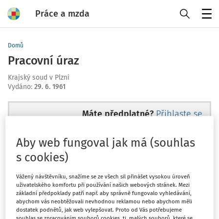
Práce a mzda
Menu
Domů
Pracovní úraz
Krajský soud v Plzni
Vydáno
:
29. 6. 1961
Máte předplatné?
Přihlaste se
Aby web fungoval jak má (souhlas
s cookies)
Zatím jste si přečetli jen začátek…
Vážený návštěvníku, snažíme se ze všech sil přinášet vysokou úroveň
uživatelského komfortu při používání našich webových stránek. Mezi
Celý dokument je jen pro předplatitele.
základní předpoklady patří např. aby správně fungovalo vyhledávání,
abychom vás neobtěžovali nevhodnou reklamou nebo abychom měli
dostatek podnětů, jak web vylepšovat. Proto od Vás potřebujeme
souhlas se zpracováním souborů cookies, tj. malých souborů, které se