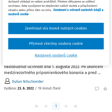
dočasně ukládají ve vašem prohlížeči. Předem děkujeme za udělení
1
Počet vyhledaných dokumentů:
souhlasu. Data využijeme ke zlepšování našich služeb a přizpůsobení
obsahu webu přímo Vám na míru.
Oznámení o ochraně osobních údajů a
souborů cookie
Řadit podle
:
Nejnovější
Nejstarší
Zamítnout vše kromě nutných cookies
ČLÁNKY
Veľká novela Zákonníka práce v roku 2022
Přijmout všechny soubory cookie
Slovensko v roku 2022 čaká v oblasti pracovného práva
výzva, ktorá by sa mala prejaviť v podobe novely
Nastavení souborů cookie
Zákonníka práce, ktorá mala podľa aktuálneho návrhu
nadobudnúť účinnosť dňa 1. augusta 2022. Po ukončení
medzirezortného pripomienkového konania a pred ...
Dušan Nitschneider
Vydáno:
23. 6. 2022
/
19 minut čtení
1