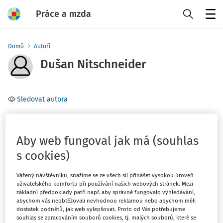
Práce a mzda
Menu
Domů
Autoři
Dušan Nitschneider
Sledovat autora
partner, Nitschneider & Partners, advokátska kancelária,
s. r. o.
Aby web fungoval jak má (souhlas
s cookies)
Téma
(1)
Pracovní poměr
Vážený návštěvníku, snažíme se ze všech sil přinášet vysokou úroveň
uživatelského komfortu při používání našich webových stránek. Mezi
základní předpoklady patří např. aby správně fungovalo vyhledávání,
abychom vás neobtěžovali nevhodnou reklamou nebo abychom měli
Filtr
dostatek podnětů, jak web vylepšovat. Proto od Vás potřebujeme
souhlas se zpracováním souborů cookies, tj. malých souborů, které se