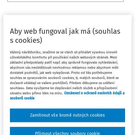
Platný k
:
01.01.2017
Aby web fungoval jak má (souhlas
s cookies)
Vážený návštěvníku, snažíme se ze všech sil přinášet vysokou úroveň
427/2016 Sb.
uživatelského komfortu při používání našich webových stránek. Mezi
NAŘÍZENÍ VLÁDY
základní předpoklady patří např. aby správně fungovalo vyhledávání,
abychom vás neobtěžovali nevhodnou reklamou nebo abychom měli
ze dne 14. prosince 2016,
dostatek podnětů, jak web vylepšovat. Proto od Vás potřebujeme
kterým se mění nařízení vlády č. 59/2015 Sb., o služebních
souhlas se zpracováním souborů cookies, tj. malých souborů, které se
dočasně ukládají ve vašem prohlížeči. Předem děkujeme za udělení
tarifech a o zvláštním příplatku pro vojáky z povolání, ve
souhlasu. Data využijeme ke zlepšování našich služeb a přizpůsobení
znění pozdějších předpisů
obsahu webu přímo Vám na míru.
Oznámení o ochraně osobních údajů a
Vláda nařizuje podle § 68 odst. 2 a 4 a § 68c odst. 2 zákona
souborů cookie
č. 221/1999 Sb., o vojácích z povolání, ve znění zákona č.
332/2014 Sb.:
Zamítnout vše kromě nutných cookies
Čl.I
Přijmout všechny soubory cookie