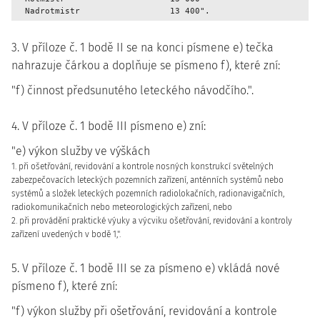
3. V příloze č. 1 bodě II se na konci písmene e) tečka
nahrazuje čárkou a doplňuje se písmeno f), které zní:
"f) činnost předsunutého leteckého návodčího.".
4. V příloze č. 1 bodě III písmeno e) zní:
"e) výkon služby ve výškách
1. při ošetřování, revidování a kontrole nosných konstrukcí světelných
zabezpečovacích leteckých pozemních zařízení, anténních systémů nebo
systémů a složek leteckých pozemních radiolokačních, radionavigačních,
radiokomunikačních nebo meteorologických zařízení, nebo
2. při provádění praktické výuky a výcviku ošetřování, revidování a kontroly
zařízení uvedených v bodě 1,".
5. V příloze č. 1 bodě III se za písmeno e) vkládá nové
písmeno f), které zní:
"f) výkon služby při ošetřování, revidování a kontrole