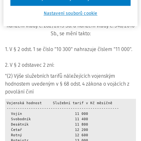
Nařízení vlády č. 59/2015 Sb., o služebních tarifech a o
Nastavení souborů cookie
zvláštním příplatku pro vojáky z povolání, ve znění
nařízení vlády č. 282/2015 Sb. a nařízení vlády č. 346/2016
Sb., se mění takto:
1. V § 2 odst. 1 se číslo "10 300" nahrazuje číslem "11 000".
2. V § 2 odstavec 2 zní:
"(2) Výše služebních tarifů náležejících vojenským
hodnostem uvedeným v § 68 odst. 4 zákona o vojácích z
povolání činí
Vojenská hodnost     Služební tarif v Kč měsíčně

---------------------------------------------------

  Vojín                        11 000

  Svobodník                    11 400

  Desátník                     11 800

  Četař                        12 200

  Rotný                        12 600

  Rotmistr                     13 000
