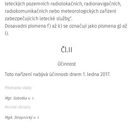
leteckých pozemních radiolokačních, radionavigačních,
radiokomunikačních nebo meteorologických zařízení
zabezpečujících letecké služby,".
Dosavadní písmena f) až k) se označují jako písmena g) až
l).
Čl.II
Účinnost
Toto nařízení nabývá účinnosti dnem 1. ledna 2017.
Předseda vlády:
Mgr. Sobotka v. r.
Ministr obrany:
MgA. Stropnický v. r.