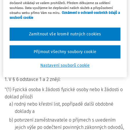
dočasně ukládají ve vašem prohlížeči. Předem děkujeme za udělení
a j) zákona č. 412/2005 Sb., o ochraně utajovaných
souhlasu. Data využijeme ke zlepšování našich služeb a přizpůsobení
obsahu webu přímo Vám na míru.
Oznámení o ochraně osobních údajů a
informací a o bezpečnostní způsobilosti, ve znění zákona č.
souborů cookie
255/2011 Sb.:
Zamítnout vše kromě nutných cookies
Čl.I
Vyhláška č. 363/2011 Sb., o personální bezpečnosti a o
Přijmout všechny soubory cookie
bezpečnostní způsobilosti, ve znění vyhlášky č. 415/2013
Sb., se mění takto:
Nastavení souborů cookie
1. V § 6 odstavce 1 a 2 znějí:
"(1) Fyzická osoba k žádosti fyzické osoby nebo k žádosti o
doklad přiloží
a) rodný nebo křestní list, popřípadě další obdobné
doklady a
b) potvrzení zaměstnavatele o příjmech s uvedením
jejich výše po odečtení povinných zákonných odvodů,