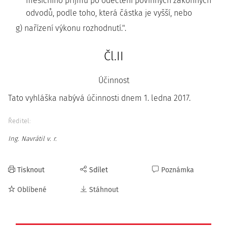
měsíčního příjmu po odečtení povinných zákonných
odvodů, podle toho, která částka je vyšší, nebo
g) nařízení výkonu rozhodnutí.".
Čl.II
Účinnost
Tato vyhláška nabývá účinnosti dnem 1. ledna 2017.
Ředitel:
Ing. Navrátil v. r.
Tisknout
Sdílet
Poznámka
Oblíbené
Stáhnout