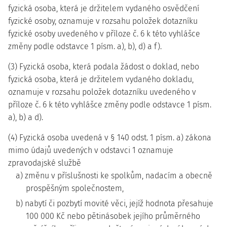
fyzická osoba, která je držitelem vydaného osvědčení
fyzické osoby, oznamuje v rozsahu položek dotazníku
fyzické osoby uvedeného v příloze č. 6 k této vyhlášce
změny podle odstavce 1 písm. a), b), d) a f).
(3) Fyzická osoba, která podala žádost o doklad, nebo
fyzická osoba, která je držitelem vydaného dokladu,
oznamuje v rozsahu položek dotazníku uvedeného v
příloze č. 6 k této vyhlášce změny podle odstavce 1 písm.
a), b) a d).
(4) Fyzická osoba uvedená v § 140 odst. 1 písm. a) zákona
mimo údajů uvedených v odstavci 1 oznamuje
zpravodajské službě
a) změnu v příslušnosti ke spolkům, nadacím a obecně
prospěšným společnostem,
b) nabytí či pozbytí movité věci, jejíž hodnota přesahuje
100 000 Kč nebo pětinásobek jejího průměrného