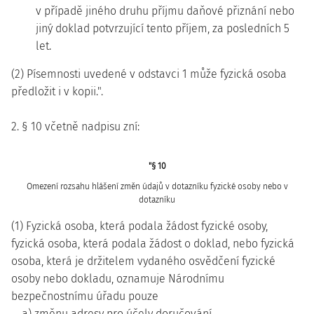
v případě jiného druhu příjmu daňové přiznání nebo
jiný doklad potvrzující tento příjem, za posledních 5
let.
(2) Písemnosti uvedené v odstavci 1 může fyzická osoba
předložit i v kopii.".
2. § 10 včetně nadpisu zní:
"§ 10
Omezení rozsahu hlášení změn údajů v dotazníku fyzické osoby nebo v
dotazníku
(1) Fyzická osoba, která podala žádost fyzické osoby,
fyzická osoba, která podala žádost o doklad, nebo fyzická
osoba, která je držitelem vydaného osvědčení fyzické
osoby nebo dokladu, oznamuje Národnímu
bezpečnostnímu úřadu pouze
a) změnu adresy pro účely doručování,