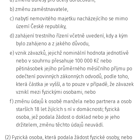
b) změnu zaměstnavatele,
c) nabytí nemovitého majetku nacházejícího se mimo
území České republiky,
d) zahájení trestního řízení včetně uvedení, kdy a kým
bylo zahájeno a z jakého důvodu,
e) vznik závazků, jejichž nominální hodnota jednotlivě
nebo v souhrnu přesahuje 100 000 Kč nebo
pětinásobek jejího průměrného měsíčního příjmu po
odečtení povinných zákonných odvodů, podle toho,
která částka je vyšší, a to pouze v případě, že závazek
vznikl mezi fyzickými osobami, nebo
f) změnu údajů k osobě manžela nebo partnera a osob
starších 18 let žijících s ní v domácnosti; fyzická
osoba, jež podala žádost o doklad nebo je jeho
držitelem, změnu těchto údajů neuvádí.
(2) Fyzická osoba, která podala žádost fyzické osoby, nebo