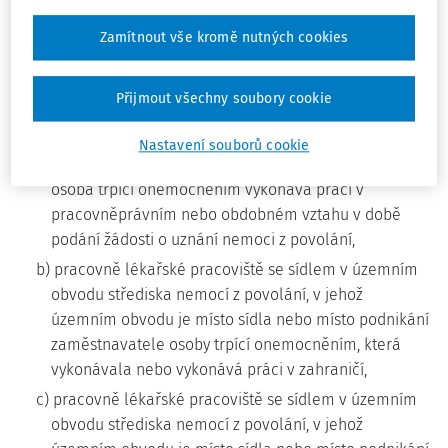
něhož vzniklo podezření, že se jedná o nemoc z povolání
5)
Zamítnout vše kromě nutných cookies
(dále jen "onemocnění"), z podnětu ošetřujícího lékaře
nebo fyzické osoby (dále jen "osoba") trpící onemocněním.
Posouzení onemocnění provádí
Přijmout všechny soubory cookie
a) pracovně lékařské pracoviště se sídlem v územním
obvodu střediska nemocí z povolání, v jehož
Nastavení souborů cookie
územním obvodu se nachází pracoviště, na němž
osoba trpící onemocněním vykonává práci v
pracovněprávním nebo obdobném vztahu v době
podání žádosti o uznání nemoci z povolání,
b) pracovně lékařské pracoviště se sídlem v územním
obvodu střediska nemocí z povolání, v jehož
územním obvodu je místo sídla nebo místo podnikání
zaměstnavatele osoby trpící onemocněním, která
vykonávala nebo vykonává práci v zahraničí,
c) pracovně lékařské pracoviště se sídlem v územním
obvodu střediska nemocí z povolání, v jehož