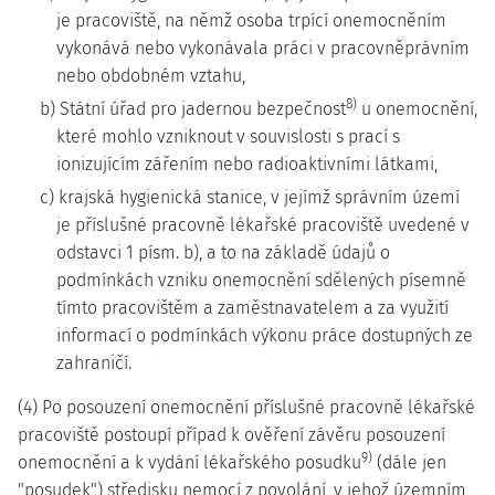
je pracoviště, na němž osoba trpící onemocněním
vykonává nebo vykonávala práci v pracovněprávním
nebo obdobném vztahu,
8)
b) Státní úřad pro jadernou bezpečnost
u onemocnění,
které mohlo vzniknout v souvislosti s prací s
ionizujícím zářením nebo radioaktivními látkami,
c) krajská hygienická stanice, v jejímž správním území
je příslušné pracovně lékařské pracoviště uvedené v
odstavci 1 písm. b), a to na základě údajů o
podmínkách vzniku onemocnění sdělených písemně
tímto pracovištěm a zaměstnavatelem a za využití
informací o podmínkách výkonu práce dostupných ze
zahraničí.
(4) Po posouzení onemocnění příslušné pracovně lékařské
pracoviště postoupí případ k ověření závěru posouzení
9)
onemocnění a k vydání lékařského posudku
(dále jen
"posudek") středisku nemocí z povolání, v jehož územním