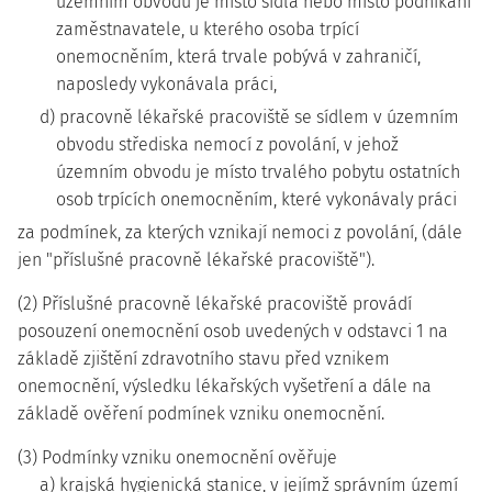
územním obvodu je místo sídla nebo místo podnikání
zaměstnavatele, u kterého osoba trpící
onemocněním, která trvale pobývá v zahraničí,
naposledy vykonávala práci,
d) pracovně lékařské pracoviště se sídlem v územním
obvodu střediska nemocí z povolání, v jehož
územním obvodu je místo trvalého pobytu ostatních
osob trpících onemocněním, které vykonávaly práci
za podmínek, za kterých vznikají nemoci z povolání, (dále
jen "příslušné pracovně lékařské pracoviště").
(2) Příslušné pracovně lékařské pracoviště provádí
posouzení onemocnění osob uvedených v odstavci 1 na
základě zjištění zdravotního stavu před vznikem
onemocnění, výsledku lékařských vyšetření a dále na
základě ověření podmínek vzniku onemocnění.
(3) Podmínky vzniku onemocnění ověřuje
a) krajská hygienická stanice, v jejímž správním území