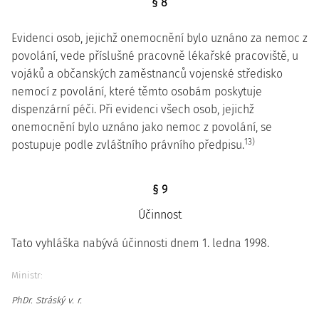
§ 8
Evidenci osob, jejichž onemocnění bylo uznáno za nemoc z
povolání, vede příslušné pracovně lékařské pracoviště, u
vojáků a občanských zaměstnanců vojenské středisko
nemocí z povolání, které těmto osobám poskytuje
dispenzární péči. Při evidenci všech osob, jejichž
onemocnění bylo uznáno jako nemoc z povolání, se
13)
postupuje podle zvláštního právního předpisu.
§ 9
Účinnost
Tato vyhláška nabývá účinnosti dnem 1. ledna 1998.
Ministr:
PhDr. Stráský v. r.