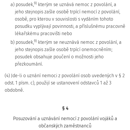
9)
a) posudek,
kterým se uznává nemoc z povolání, a
jeho stejnopis zašle osobě trpící nemocí z povolání,
osobě, pro kterou v souvislosti s vydáním tohoto
posudku vyplývají povinnosti, a příslušnému pracovně
lékařskému pracovišti nebo
9)
b) posudek,
kterým se neuznává nemoc z povolání, a
jeho stejnopis zašle osobě trpící onemocněním;
posudek obsahuje poučení o možnosti jeho
přezkoumání.
(4) Jde-li o uznání nemoci z povolání osob uvedených v § 2
odst. 1 písm. c), použijí se ustanovení odstavců 1 až 3
obdobně.
§ 4
Posuzování a uznávání nemocí z povolání vojáků a
občanských zaměstnanců