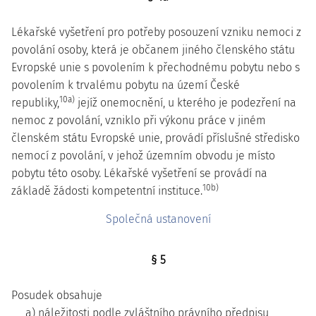
Lékařské vyšetření pro potřeby posouzení vzniku nemoci z
povolání osoby, která je občanem jiného členského státu
Evropské unie s povolením k přechodnému pobytu nebo s
povolením k trvalému pobytu na území České
10a)
republiky,
jejíž onemocnění, u kterého je podezření na
nemoc z povolání, vzniklo při výkonu práce v jiném
členském státu Evropské unie, provádí příslušné středisko
nemocí z povolání, v jehož územním obvodu je místo
pobytu této osoby. Lékařské vyšetření se provádí na
10b)
základě žádosti kompetentní instituce.
Společná ustanovení
§ 5
Posudek obsahuje
a) náležitosti podle zvláštního právního předpisu