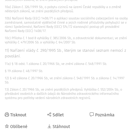
10a) Zákon č. 326/1999 Sb., o pobytu cizinců na území České republiky a o změně
některých zákonů, ve znění pozdějších předpisů.
10b) Nařízení Rady (EEC) 1408/71 o aplikaci soustav sociálního zabezpečení na osoby
zaměstnané, samostatně výdělečně činné a jejich rodinné příslušníky pohybující se v
rámci Společenství, Nařízení Rady (EEC) 574/72 stanovující postup při provádění
Nařízení Rady (EEC) 1408/17.
10c) Příloha č. 1 bod 8 vyhlášky č. 385/2006 Sb., o zdravotnické dokumentaci, ve znění
vyhlášky č. 479/2006 Sb. a vyhlášky č. 64/2007 Sb.
11) Nařízení vlády č. 290/1995 Sb., kterým se stanoví seznam nemocí z
povolání.
11a) § 18 odst. 1 zákona č. 20/1966 Sb., ve znění zákona č. 548/1991 Sb.
§ 19 zákona č. 48/1997 Sb.
12) § 40 zákona č. 20/1966 Sb., ve znění zákona č. 548/1991 Sb. a zákona č. 14/1997
Sb.
13) Zákon č. 20/1966 Sb., ve znění pozdějších předpisů. Vyhláška č. 552/2004 Sb., o
předávání osobních a dalších údajů do Národního zdravotnického informačního
systému pro potřeby vedení národních zdravotních registrů.
Tisknout
Sdílet
Poznámka
Oblíbené
Stáhnout