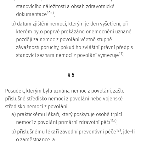
stanovícího náležitosti a obsah zdravotnické
10c)
dokumentace
,
b) datum zjištění nemoci, kterým je den vyšetření, při
kterém bylo poprvé prokázáno onemocnění uznané
později za nemoc z povolání včetně stupně
závažnosti poruchy, pokud ho zvláštní právní předpis
11)
stanovící seznam nemocí z povolání vymezuje
.
§ 6
Posudek, kterým byla uznána nemoc z povolání, zašle
příslušné středisko nemocí z povolání nebo vojenské
středisko nemocí z povolání
a) praktickému lékaři, který poskytuje osobě trpící
11a)
nemocí z povolání primární zdravotní péči
,
12)
b) příslušnému lékaři závodní preventivní péče
, jde-li
o zaměstnance, a