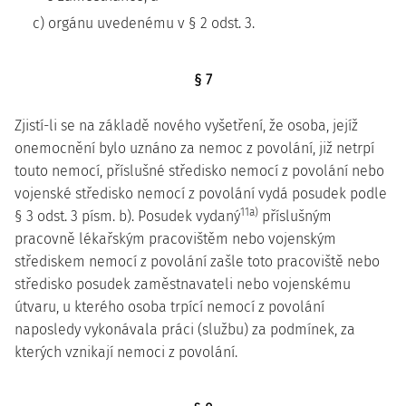
c) orgánu uvedenému v § 2 odst. 3.
§ 7
Zjistí-li se na základě nového vyšetření, že osoba, jejíž
onemocnění bylo uznáno za nemoc z povolání, již netrpí
touto nemocí, příslušné středisko nemocí z povolání nebo
vojenské středisko nemocí z povolání vydá posudek podle
11a)
§ 3 odst. 3 písm. b). Posudek vydaný
příslušným
pracovně lékařským pracovištěm nebo vojenským
střediskem nemocí z povolání zašle toto pracoviště nebo
středisko posudek zaměstnavateli nebo vojenskému
útvaru, u kterého osoba trpící nemocí z povolání
naposledy vykonávala práci (službu) za podmínek, za
kterých vznikají nemoci z povolání.