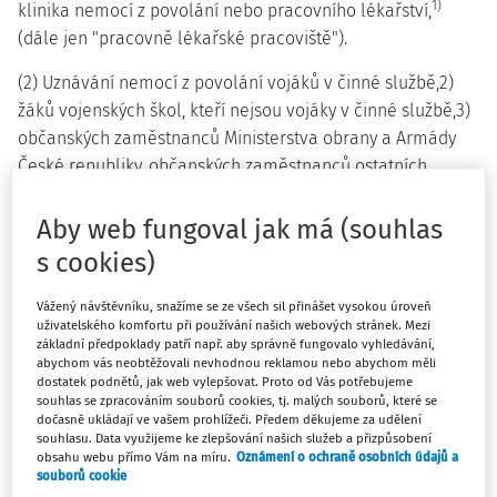
1)
klinika nemocí z povolání nebo pracovního lékařství,
(dále jen "pracovně lékařské pracoviště").
(2) Uznávání nemocí z povolání vojáků v činné službě,2)
žáků vojenských škol, kteří nejsou vojáky v činné službě,3)
občanských zaměstnanců Ministerstva obrany a Armády
České republiky, občanských zaměstnanců ostatních
rozpočtových a příspěvkových organizací, jejichž
zřizovatelem je Ministerstvo obrany, a státních podniků,
Aby web fungoval jak má (souhlas
jejichž zakladatelem je Ministerstvo obrany,4) (dále jen
s cookies)
"vojáci a občanští zaměstnanci") provádí oddělení nemocí
z povolání Ústřední vojenské nemocnice v Praze (dále jen
Vážený návštěvníku, snažíme se ze všech sil přinášet vysokou úroveň
uživatelského komfortu při používání našich webových stránek. Mezi
"vojenské středisko nemocí z povolání").
základní předpoklady patří např. aby správně fungovalo vyhledávání,
abychom vás neobtěžovali nevhodnou reklamou nebo abychom měli
dostatek podnětů, jak web vylepšovat. Proto od Vás potřebujeme
§ 2
souhlas se zpracováním souborů cookies, tj. malých souborů, které se
dočasně ukládají ve vašem prohlížeči. Předem děkujeme za udělení
Posuzování nemocí z povolání
souhlasu. Data využijeme ke zlepšování našich služeb a přizpůsobení
obsahu webu přímo Vám na míru.
Oznámení o ochraně osobních údajů a
souborů cookie
(1) Pracovně lékařské pracoviště posuzuje onemocnění, u