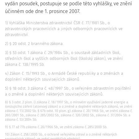
vydán posudek, postupuje se podle této vyhlášky, ve znění
účinném ode dne 1. prosince 2007.
1) Vyhláška Ministerstva zdravotnictví ČSR č. 77/1981 Sb., o
zdravotnických pracovnících a jiných odborných pracovnících ve
zdravotnictví.
2) § 20 odst. 2 branného zákona.
3) § 53 odst. 1 zákona č. 29/1984 Sb., o soustavě základních škol,
středních škol a vyšších odborných škol (školský zákon), ve znění
zákona č. 138/1995 Sb.
4) Zákon č. 15/1993 Sb., o Armádě České republiky a o změnách a
doplnění některých souvisejících zákonů.
5) § 18 odst. 3 zákona č. 48/1997 Sb., o veřejném zdravotním pojištění
a o změně a doplnění některých souvisejících zákonů.
8) § 3 odst. 2 písm. i) zákona č. 18/1997 Sb., o mírovém využívání jaderné energie a
ionizujícího záření (atomový zákon) a o změně a doplnění některých zákonů, ve znění
zákona č. 13/2002 Sb. § 67b odst. 10 písm. g) zákona č. 20/1966 Sb., ve znění zákona č.
260/2001 Sb., zákona č. 285/2002 Sb., zákona č. 320/2002 Sb., zákona č. 37/2004 Sb. a
zákona č. 53/2004 Sb.
9) § 77 až 77b zákona č. 20/1966 Sb., ve znění zákona č. 285/2000 Sb.
10) Zákon č. 258/2000 Sb., o ochraně veřejného zdraví a o změně některých
souvisejících zákonů, ve znění pozdějších předpisů.