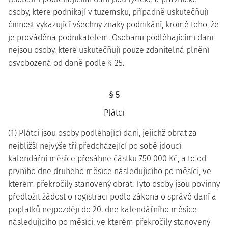
osoby, které podnikají v tuzemsku, případně uskutečňují
činnost vykazující všechny znaky podnikání, kromě toho, že
je prováděna podnikatelem. Osobami podléhajícími dani
nejsou osoby, které uskutečňují pouze zdanitelná plnění
osvobozená od daně podle § 25.
§ 5
Plátci
(1) Plátci jsou osoby podléhající dani, jejichž obrat za
nejbližší nejvýše tři předcházející po sobě jdoucí
kalendářní měsíce přesáhne částku 750 000 Kč, a to od
prvního dne druhého měsíce následujícího po měsíci, ve
kterém překročily stanovený obrat. Tyto osoby jsou povinny
předložit žádost o registraci podle zákona o správě daní a
poplatků nejpozději do 20. dne kalendářního měsíce
následujícího po měsíci, ve kterém překročily stanovený