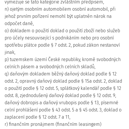
vymezuje se tato kategorie zvláštním předpisem,
n) ojetým osobním automobilem osobní automobil, při
jehož prvním pořízení nemohl být uplatněn nárok na
odpočet daně,
o) dokladem o použití doklad o použití zboží nebo služeb
pro účely nesouvisející s podnikáním nebo pro osobní
spotřebu plátce podle § 7 odst. 2, pokud zákon nestanoví
jinak,
p) tuzemskem území České republiky, kromě svobodných
celních pásem a svobodných celních skladů,
q) daňovým dokladem běžný daňový doklad podle § 12
odst. 2, opravný daňový doklad podle § 15a odst. 2, doklad
o použití podle § 12 odst. 5, splátkový kalendář podle § 12
odst. 8, zjednodušený daňový doklad podle § 12 odst. 9,
daňový dobropis a daňový vrubopis podle § 13, písemné
celní prohlášení podle § 43 odst. 5 a § 45 odst. 3, doklad o
zaplacení podle § 12 odst. 7 a 11,
r) finančním pronájmem (finančním leasingem)