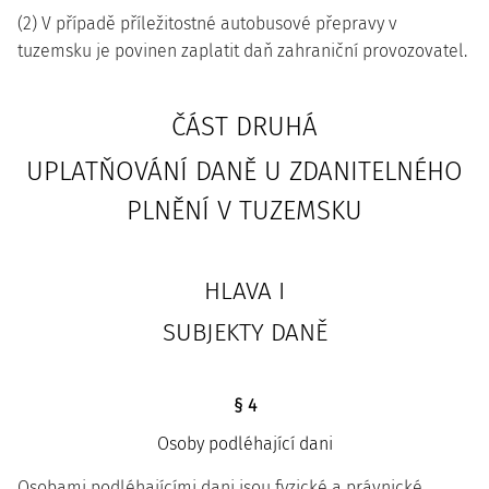
(2) V případě příležitostné autobusové přepravy v
tuzemsku je povinen zaplatit daň zahraniční provozovatel.
ČÁST DRUHÁ
UPLATŇOVÁNÍ DANĚ U ZDANITELNÉHO
PLNĚNÍ V TUZEMSKU
HLAVA I
SUBJEKTY DANĚ
§ 4
Osoby podléhající dani
Osobami podléhajícími dani jsou fyzické a právnické