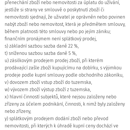
přenechání zboží nebo nemovitosti za úplatu do užívání,
jestliže si strany ve smlouvě o poskytnutí zboží či
nemovitosti sjednají, že uživatel je oprávněn nebo povinen
nabýt zboží nebo nemovitost, která je předmětem smlouvy,
během platnosti této smlouvy nebo po jejím zániku;
finančním pronájmem není splátkový prodej,
s) základní sazbou sazba daně 22 %,
t) sníženou sazbou sazba daně 5 %,
u) zásilkovým prodejem prodej zboží, při kterém
prodávající zašle zboží kupujícímu na dobírku, s výjimkou
prodeje podle kupní smlouvy podle obchodního zákoníku,
v) dovozem zboží vstup zboží do tuzemska,
w) vývozem zboží výstup zboží z tuzemska,
x) hlavní činností subjektů, které nejsou založeny nebo
zřízeny za účelem podnikání, činnosti, k nimž byly založeny
nebo zřízeny,
y) splátkovým prodejem dodání zboží nebo převod
nemovitosti, při kterých k úhradě kupní ceny dochází ve