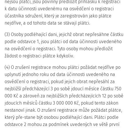
nejsou plátci, jsou povinny předložit přihlášku k registraci
k datu účinnosti uvedenému na osvědčení o registraci
účastníka sdružení, který je zaregistrován jako plátce
nejdříve, a od tohoto data se stávají plátci.
(3) Osoby podléhající dani, jejichž obrat nepřesáhne částku
podle odstavce 1, jsou plátci od data účinnosti uvedeného
na osvědčení o registraci. Tyto osoby mohou předložit
žádost o registraci plátce kdykoliv.
(4) O zrušení registrace mohou plátci požádat nejdříve po
uplynutí jednoho roku od data účinnosti uvedeného na
osvědčení o registraci, pokud jejich obrat nepřesáhl za
nejbližší předcházející 3 po sobě jdoucí měsíce částku 750
000 Kč a zároveň za nejbližších předcházejících 12 po sobě
jdoucích měsíců částku 3 000 000 Kč, pokud tento zákon
nestanoví jinak. O zrušení registrace může požádat plátce,
který pře-stane být osobou podléhající dani. Plátci podle
odstavce 2 mohou za podmínek uvedených ve větě první