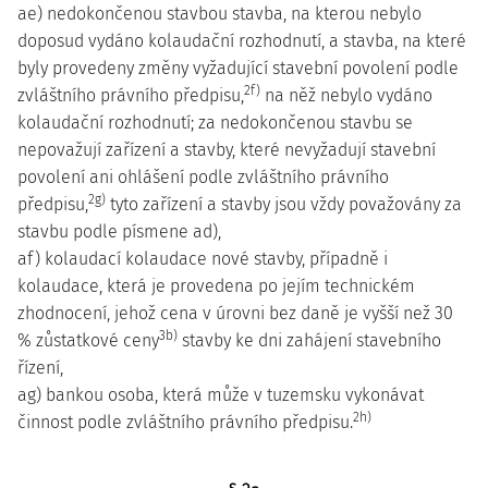
ae) nedokončenou stavbou stavba, na kterou nebylo
doposud vydáno kolaudační rozhodnutí, a stavba, na které
byly provedeny změny vyžadující stavební povolení podle
2f)
zvláštního právního předpisu,
na něž nebylo vydáno
kolaudační rozhodnutí; za nedokončenou stavbu se
nepovažují zařízení a stavby, které nevyžadují stavební
povolení ani ohlášení podle zvláštního právního
2g)
předpisu,
tyto zařízení a stavby jsou vždy považovány za
stavbu podle písmene ad),
af) kolaudací kolaudace nové stavby, případně i
kolaudace, která je provedena po jejím technickém
zhodnocení, jehož cena v úrovni bez daně je vyšší než 30
3b)
% zůstatkové ceny
stavby ke dni zahájení stavebního
řízení,
ag) bankou osoba, která může v tuzemsku vykonávat
2h)
činnost podle zvláštního právního předpisu.