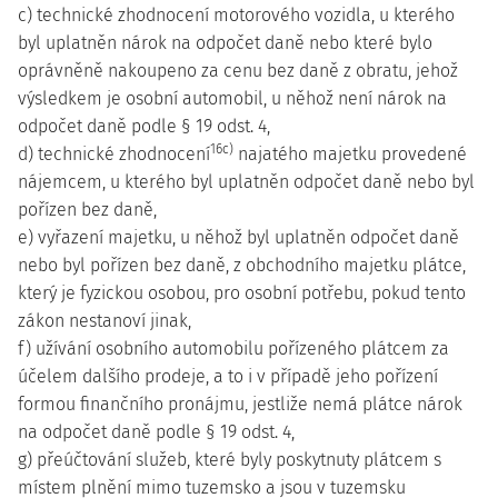
c) technické zhodnocení motorového vozidla, u kterého
byl uplatněn nárok na odpočet daně nebo které bylo
oprávněně nakoupeno za cenu bez daně z obratu, jehož
výsledkem je osobní automobil, u něhož není nárok na
odpočet daně podle § 19 odst. 4,
16c)
d) technické zhodnocení
najatého majetku provedené
nájemcem, u kterého byl uplatněn odpočet daně nebo byl
pořízen bez daně,
e) vyřazení majetku, u něhož byl uplatněn odpočet daně
nebo byl pořízen bez daně, z obchodního majetku plátce,
který je fyzickou osobou, pro osobní potřebu, pokud tento
zákon nestanoví jinak,
f) užívání osobního automobilu pořízeného plátcem za
účelem dalšího prodeje, a to i v případě jeho pořízení
formou finančního pronájmu, jestliže nemá plátce nárok
na odpočet daně podle § 19 odst. 4,
g) přeúčtování služeb, které byly poskytnuty plátcem s
místem plnění mimo tuzemsko a jsou v tuzemsku