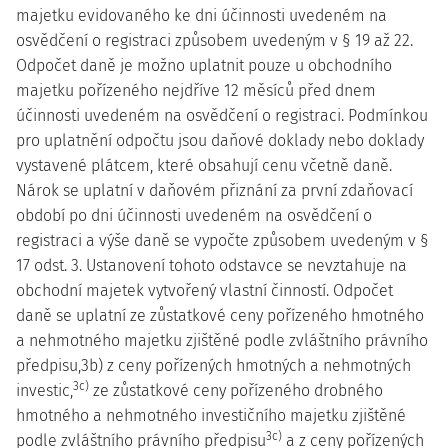
majetku evidovaného ke dni účinnosti uvedeném na
osvědčení o registraci způsobem uvedeným v § 19 až 22.
Odpočet daně je možno uplatnit pouze u obchodního
majetku pořízeného nejdříve 12 měsíců před dnem
účinnosti uvedeném na osvědčení o registraci. Podmínkou
pro uplatnění odpočtu jsou daňové doklady nebo doklady
vystavené plátcem, které obsahují cenu včetně daně.
Nárok se uplatní v daňovém přiznání za první zdaňovací
období po dni účinnosti uvedeném na osvědčení o
registraci a výše daně se vypočte způsobem uvedeným v §
17 odst. 3. Ustanovení tohoto odstavce se nevztahuje na
obchodní majetek vytvořený vlastní činností. Odpočet
daně se uplatní ze zůstatkové ceny pořízeného hmotného
a nehmotného majetku zjištěné podle zvláštního právního
předpisu,3b) z ceny pořízených hmotných a nehmotných
3c)
investic,
ze zůstatkové ceny pořízeného drobného
hmotného a nehmotného investičního majetku zjištěné
3c)
podle zvláštního právního předpisu
a z ceny pořízených