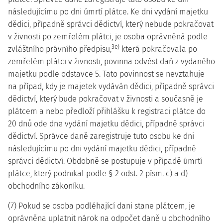
následujícímu po dni úmrtí plátce. Ke dni vydání majetku
dědici, případně správci dědictví, který nebude pokračovat
v živnosti po zemřelém plátci, je osoba oprávněná podle
3e)
zvláštního právního předpisu,
která pokračovala po
zemřelém plátci v živnosti, povinna odvést daň z vydaného
majetku podle odstavce 5. Tato povinnost se nevztahuje
na případ, kdy je majetek vydáván dědici, případně správci
dědictví, který bude pokračovat v živnosti a současně je
plátcem a nebo předloží přihlášku k registraci plátce do
20 dnů ode dne vydání majetku dědici, případně správci
dědictví. Správce daně zaregistruje tuto osobu ke dni
následujícímu po dni vydání majetku dědici, případně
správci dědictví. Obdobně se postupuje v případě úmrtí
plátce, který podnikal podle § 2 odst. 2 písm. c) a d)
obchodního zákoníku.
(7) Pokud se osoba podléhající dani stane plátcem, je
oprávněna uplatnit nárok na odpočet daně u obchodního