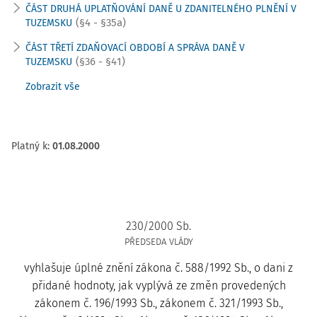
ČÁST DRUHÁ UPLATŇOVÁNÍ DANĚ U ZDANITELNÉHO PLNĚNÍ V
(§4 - §35a)
TUZEMSKU
ČÁST TŘETÍ ZDAŇOVACÍ OBDOBÍ A SPRÁVA DANĚ V
(§36 - §41)
TUZEMSKU
Zobrazit vše
Platný k
:
01.08.2000
230/2000 Sb.
PŘEDSEDA VLÁDY
vyhlašuje úplné znění zákona č. 588/1992 Sb., o dani z
přidané hodnoty, jak vyplývá ze změn provedených
zákonem č. 196/1993 Sb., zákonem č. 321/1993 Sb.,