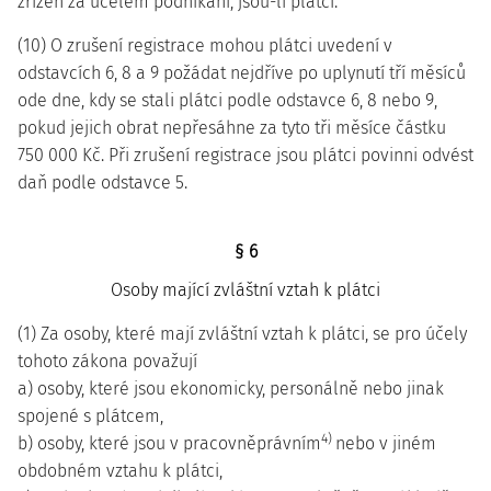
zřízen za účelem podnikání, jsou-li plátci.
(10) O zrušení registrace mohou plátci uvedení v
odstavcích 6, 8 a 9 požádat nejdříve po uplynutí tří měsíců
ode dne, kdy se stali plátci podle odstavce 6, 8 nebo 9,
pokud jejich obrat nepřesáhne za tyto tři měsíce částku
750 000 Kč. Při zrušení registrace jsou plátci povinni odvést
daň podle odstavce 5.
§ 6
Osoby mající zvláštní vztah k plátci
(1) Za osoby, které mají zvláštní vztah k plátci, se pro účely
tohoto zákona považují
a) osoby, které jsou ekonomicky, personálně nebo jinak
spojené s plátcem,
4)
b) osoby, které jsou v pracovněprávním
nebo v jiném
obdobném vztahu k plátci,