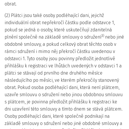
obrat.
(2) Plátci jsou také osoby podléhající dani, jejichž
individuální obrat nepřekročí částku podle odstavce 1,
pokud se jedná o osoby, které uskutečňují zdanitelná
3)
plnění společně na základě smlouvy o sdružení
nebo jiné
obdobné smlouvy, a pokud celkový obrat těchto osob v
rámci sdružení i mimo něj překročí částku uvedenou v
odstavci 1. Tyto osoby jsou povinny předložit jednotlivě
přihlášku k registraci ve lhůtách uvedených v odstavci 1 a
plátci se stávají od prvního dne druhého měsíce
následujícího po měsíci, ve kterém překročily stanovený
obrat. Pokud osoba podléhající dani, která není plátcem,
uzavře smlouvu o sdružení nebo jinou obdobnou smlouvu
s plátcem, je povinna předložit přihlášku k registraci ke
dni uzavření této smlouvy a tímto dnem se stává plátcem.
Osoby podléhající dani, které společně podnikají na
základě smlouvy o sdružení nebo jiné obdobné smlouvy a