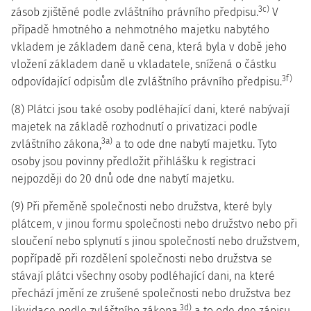
3c)
zásob zjištěné podle zvláštního právního předpisu.
V
případě hmotného a nehmotného majetku nabytého
vkladem je základem daně cena, která byla v době jeho
vložení základem daně u vkladatele, snížená o částku
3f)
odpovídající odpisům dle zvláštního právního předpisu.
(8) Plátci jsou také osoby podléhající dani, které nabývají
majetek na základě rozhodnutí o privatizaci podle
3a)
zvláštního zákona,
a to ode dne nabytí majetku. Tyto
osoby jsou povinny předložit přihlášku k registraci
nejpozději do 20 dnů ode dne nabytí majetku.
(9) Při přeměně společnosti nebo družstva, které byly
plátcem, v jinou formu společnosti nebo družstvo nebo při
sloučení nebo splynutí s jinou společností nebo družstvem,
popřípadě při rozdělení společnosti nebo družstva se
stávají plátci všechny osoby podléhající dani, na které
přechází jmění ze zrušené společnosti nebo družstva bez
3d)
likvidace podle zvláštního zákona,
a to ode dne zápisu