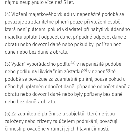
nájmu neuplynulo více než 5 let.
(4) Vložení majetkového vkladu v nepeněžité podobě se
považuje za zdanitelné plnění pouze při vložení osobě,
která není plátcem, pokud vkladatel při nabytí vkládaného
majetku uplatnil odpočet daně, případně odpočet daně z
obratu nebo dovozní daně nebo pokud byl pořízen bez
daně nebo bez daně z obratu.
5a)
(5) Vydání vypořádacího podílu
v nepeněžité podobě
5b)
nebo podílu na likvidačním zůstatku
v nepeněžité
podobě se považuje za zdanitelné plnění, pouze pokud u
něho byl uplatněn odpočet daně, případně odpočet daně z
obratu nebo dovozní daně nebo byly pořízeny bez daně
nebo bez daně z obratu.
(6) Za zdanitelné plnění se u subjektů, které ne-jsou
založeny nebo zřízeny za účelem podnikání, považují
činnosti prováděné v rámci jejich hlavní činnosti.