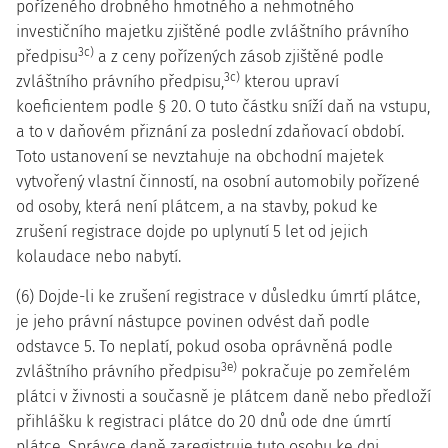
pořízeného drobného hmotného a nehmotného
investičního majetku zjištěné podle zvláštního právního
3c)
předpisu
a z ceny pořízených zásob zjištěné podle
3c)
zvláštního právního předpisu,
kterou upraví
koeficientem podle § 20. O tuto částku sníží daň na vstupu,
a to v daňovém přiznání za poslední zdaňovací období.
Toto ustanovení se nevztahuje na obchodní majetek
vytvořený vlastní činností, na osobní automobily pořízené
od osoby, která není plátcem, a na stavby, pokud ke
zrušení registrace dojde po uplynutí 5 let od jejich
kolaudace nebo nabytí.
(6) Dojde-li ke zrušení registrace v důsledku úmrtí plátce,
je jeho právní nástupce povinen odvést daň podle
odstavce 5. To neplatí, pokud osoba oprávněná podle
3e)
zvláštního právního předpisu
pokračuje po zemřelém
plátci v živnosti a současně je plátcem daně nebo předloží
přihlášku k registraci plátce do 20 dnů ode dne úmrtí
plátce. Správce daně zaregistruje tuto osobu ke dni