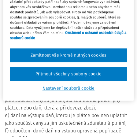
(2) Pro účely tohoto zákona se rozumí
základní předpoklady patří např. aby správně fungovalo vyhledávání,
abychom vás neobtěžovali nevhodnou reklamou nebo abychom měli
a) zbožím věci movité, tepelná a elektrická energie, plyn a
dostatek podnětů, jak web vylepšovat. Proto od Vás potřebujeme
voda; za zboží se nepovažují peníze a cenné papíry, pokud
souhlas se zpracováním souborů cookies, tj. malých souborů, které se
dočasně ukládají ve vašem prohlížeči. Předem děkujeme za udělení
tento zákon nestanoví jinak,
souhlasu. Data využijeme ke zlepšování našich služeb a přizpůsobení
b) službami všechny činnosti, které nejsou dodáním zboží
obsahu webu přímo Vám na míru.
Oznámení o ochraně osobních údajů a
souborů cookie
nebo převodem nemovitosti, a převod nebo využití práv,
c) obratem výnosy za zdanitelná plnění, u osob účtujících v
soustavě podvojného účetnictví, nebo příjmy za zdanitelná
Zamítnout vše kromě nutných cookies
plnění, u osob účtujících v soustavě jednoduchého
účetnictví a u osob, které nejsou považovány za účetní
Přijmout všechny soubory cookie
jednotku; do obratu se nezahrnují plnění osvobozená od
daně podle § 25 a daň u plátce daně (dále jen "plátce"),
Nastavení souborů cookie
d) daní na vstupu daň u plátce, kterou vůči němu uplatní
jako součást ceny za jím přijatá zdanitelná plnění jiný
plátce, nebo daň, která a při dovozu zboží,
e) daní na výstupu daň, kterou je plátce povinen uplatnit
jako součást ceny za jím uskutečněná zdanitelná plnění,
f) odpočtem daně daň na vstupu upravená popřípadě