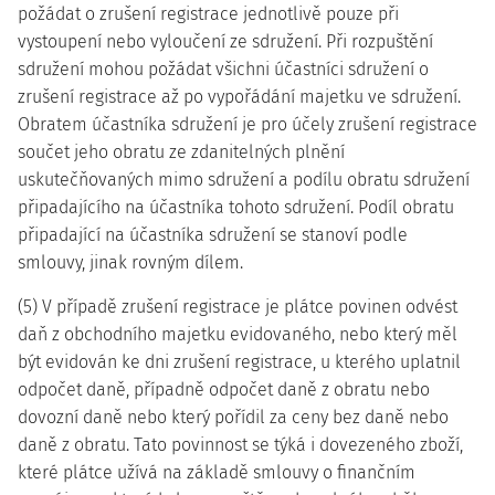
požádat o zrušení registrace jednotlivě pouze při
vystoupení nebo vyloučení ze sdružení. Při rozpuštění
sdružení mohou požádat všichni účastníci sdružení o
zrušení registrace až po vypořádání majetku ve sdružení.
Obratem účastníka sdružení je pro účely zrušení registrace
součet jeho obratu ze zdanitelných plnění
uskutečňovaných mimo sdružení a podílu obratu sdružení
připadajícího na účastníka tohoto sdružení. Podíl obratu
připadající na účastníka sdružení se stanoví podle
smlouvy, jinak rovným dílem.
(5) V případě zrušení registrace je plátce povinen odvést
daň z obchodního majetku evidovaného, nebo který měl
být evidován ke dni zrušení registrace, u kterého uplatnil
odpočet daně, případně odpočet daně z obratu nebo
dovozní daně nebo který pořídil za ceny bez daně nebo
daně z obratu. Tato povinnost se týká i dovezeného zboží,
které plátce užívá na základě smlouvy o finančním