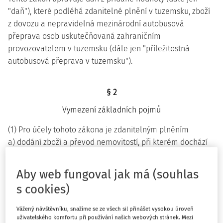
"daň"), které podléhá zdanitelné plnění v tuzemsku, zboží
z dovozu a nepravidelná mezinárodní autobusová
přeprava osob uskutečňovaná zahraničním
provozovatelem v tuzemsku (dále jen "příležitostná
autobusová přeprava v tuzemsku").
§ 2
Vymezení základních pojmů
(1) Pro účely tohoto zákona je zdanitelným plněním
a) dodání zboží a převod nemovitostí, při kterém dochází
ke změně vlastnického práva nebo práva hospodaření,
b) poskytování služeb uskutečněné v tuzemsku při
Aby web fungoval jak má (souhlas
1)
podnikání,
a to i v případě, že se jedná o činnost
s cookies)
vykazující všechny znaky podnikání, kromě toho, že je
prováděna podnikatelem, pokud zákon nestanoví jinak.
Vážený návštěvníku, snažíme se ze všech sil přinášet vysokou úroveň
uživatelského komfortu při používání našich webových stránek. Mezi