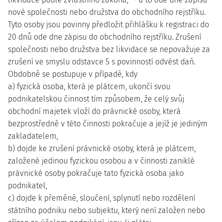
nové společnosti nebo družstva do obchodního rejstříku.
Tyto osoby jsou povinny předložit přihlášku k registraci do
20 dnů ode dne zápisu do obchodního rejstříku. Zrušení
společnosti nebo družstva bez likvidace se nepovažuje za
zrušení ve smyslu odstavce 5 s povinností odvést daň.
Obdobně se postupuje v případě, kdy
a) fyzická osoba, která je plátcem, ukončí svou
podnikatelskou činnost tím způsobem, že celý svůj
obchodní majetek vloží do právnické osoby, která
bezprostředně v této činnosti pokračuje a jejíž je jediným
zakladatelem,
b) dojde ke zrušení právnické osoby, která je plátcem,
založené jedinou fyzickou osobou a v činnosti zaniklé
právnické osoby pokračuje tato fyzická osoba jako
podnikatel,
c) dojde k přeměně, sloučení, splynutí nebo rozdělení
státního podniku nebo subjektu, který není založen nebo