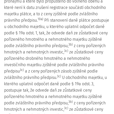
pronájmu a které bylo propuštěno do volného oběhu a
které není k datu zrušení registrace součástí obchodního
majetku plátce, a to z ceny zjištěné podle zvláštního
10a)
právního předpisu.
Při stanovení daně plátce postupuje
u obchodního majetku, u kterého uplatnil odpočet daně
podle § 19a odst. 1, tak, že odvede daň ze zůstatkové ceny
pořízeného hmotného a nehmotného majetku zjištěné
3b)
podle zvláštního právního předpisu,
z ceny pořízených
3c)
hmotných a nehmotných investic,
ze zůstatkové ceny
pořízeného drobného hmotného a nehmotného
investičního majetku zjištěné podle zvláštního právního
3c)
předpisu
a z ceny pořízených zásob zjištěné podle
3c)
zvláštního právního předpisu.
U obchodního majetku, u
kterého uplatnil odpočet daně podle § 19a odst. 3,
postupuje tak, že odvede daň ze zůstatkové ceny
pořízeného hmotného a nehmotného majetku zjištěné
3b)
podle zvláštního právního předpisu,
z ceny pořízených
3c)
hmotných a nehmotných investic,
ze zůstatkové ceny