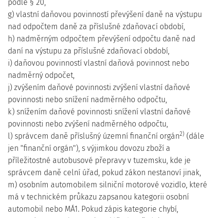
podle § 20,
g) vlastní daňovou povinností převýšení daně na výstupu
nad odpočtem daně za příslušné zdaňovací období,
h) nadměrným odpočtem převýšení odpočtu daně nad
daní na výstupu za příslušné zdaňovací období,
i) daňovou povinností vlastní daňová povinnost nebo
nadměrný odpočet,
j) zvýšením daňové povinnosti zvýšení vlastní daňové
povinnosti nebo snížení nadměrného odpočtu,
k) snížením daňové povinnosti snížení vlastní daňové
povinnosti nebo zvýšení nadměrného odpočtu,
2)
l) správcem daně příslušný územní finanční orgán
(dále
jen "finanční orgán"), s výjimkou dovozu zboží a
příležitostné autobusové přepravy v tuzemsku, kde je
správcem daně celní úřad, pokud zákon nestanoví jinak,
m) osobním automobilem silniční motorové vozidlo, které
má v technickém průkazu zapsanou kategorii osobní
automobil nebo MÁ1. Pokud zápis kategorie chybí,