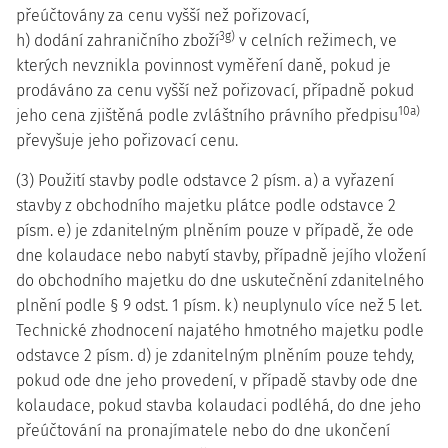
přeúčtovány za cenu vyšší než pořizovací,
3g)
h) dodání zahraničního zboží
v celních režimech, ve
kterých nevznikla povinnost vyměření daně, pokud je
prodáváno za cenu vyšší než pořizovací, případně pokud
10a)
jeho cena zjištěná podle zvláštního právního předpisu
převyšuje jeho pořizovací cenu.
(3) Použití stavby podle odstavce 2 písm. a) a vyřazení
stavby z obchodního majetku plátce podle odstavce 2
písm. e) je zdanitelným plněním pouze v případě, že ode
dne kolaudace nebo nabytí stavby, případně jejího vložení
do obchodního majetku do dne uskutečnění zdanitelného
plnění podle § 9 odst. 1 písm. k) neuplynulo více než 5 let.
Technické zhodnocení najatého hmotného majetku podle
odstavce 2 písm. d) je zdanitelným plněním pouze tehdy,
pokud ode dne jeho provedení, v případě stavby ode dne
kolaudace, pokud stavba kolaudaci podléhá, do dne jeho
přeúčtování na pronajímatele nebo do dne ukončení