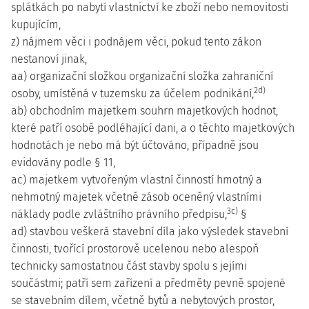
splátkách po nabytí vlastnictví ke zboží nebo nemovitosti
kupujícím,
z) nájmem věci i podnájem věci, pokud tento zákon
nestanoví jinak,
aa) organizační složkou organizační složka zahraniční
2d)
osoby, umístěná v tuzemsku za účelem podnikání,
ab) obchodním majetkem souhrn majetkových hodnot,
které patří osobě podléhající dani, a o těchto majetkových
hodnotách je nebo má být účtováno, případně jsou
evidovány podle § 11,
ac) majetkem vytvořeným vlastní činností hmotný a
nehmotný majetek včetně zásob oceněný vlastními
3c)
náklady podle zvláštního právního předpisu,
§
ad) stavbou veškerá stavební díla jako výsledek stavební
činnosti, tvořící prostorově ucelenou nebo alespoň
technicky samostatnou část stavby spolu s jejími
součástmi; patří sem zařízení a předměty pevně spojené
se stavebním dílem, včetně bytů a nebytových prostor,