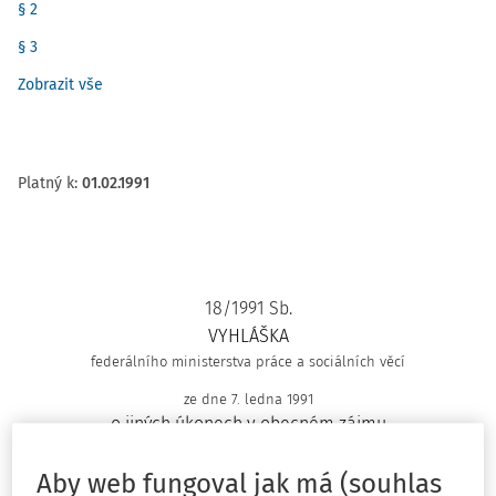
§ 2
§ 3
Zobrazit vše
Platný k
:
01.02.1991
18/1991 Sb.
VYHLÁŠKA
federálního ministerstva práce a sociálních věcí
ze dne 7. ledna 1991
o jiných úkonech v obecném zájmu
Federální ministerstvo práce a sociálních věcí stanoví
podle § 124 odst. 4 zákoníku práce č. 65/1965 Sb., ve znění
Aby web fungoval jak má (souhlas