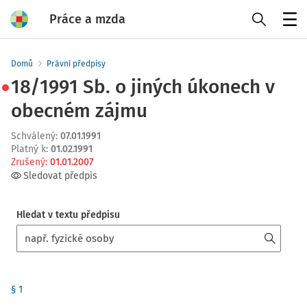
Práce a mzda
Menu
Domů
Právní předpisy
18/1991 Sb. o jiných úkonech v
obecném zájmu
Schválený
:
07.01.1991
Platný k
:
01.02.1991
Zrušený
:
01.01.2007
Sledovat předpis
Hledat v textu předpisu
§ 1