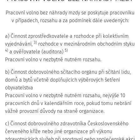
Pracovní volno bez náhrady mzdy se poskytuje pracovníku
v případech, rozsahu a za podmínek dále uvedených:
a) Činnost zprostředkovatele a rozhodce při kolektivním
3)
vyjednávání,
rozhodce v mezinárodním obchodním styku
4)
5)
a ověřovatele (auditora)
Pracovní volno v nezbytně nutném rozsahu.
b) Činnost dobrovolného sčítacího orgánu při sčítání lidu,
domů a bytů včetně doplňujících výběrových šetření
obyvatelstva
Pracovní volno v nezbytně nutném rozsahu, nejvýše 10
pracovních dnů v kalendářním roce, pokud tomu nebrání
vážné provozní důvody na straně organizace.
c) Činnost dobrovolného zdravotníka Československého
červeného kříže nebo jiné organizace při výkonu
zdravotnických služeb při sportovní nebo společenské akci