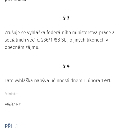
§ 3
Zrušuje se vyhláška federálního ministerstva práce a
sociálních věcí č. 236/1988 Sb., o jiných úkonech v
obecném zájmu.
§ 4
Tato vyhláška nabývá účinnosti dnem 1. února 1991.
Ministr:
Miller v.r.
PŘÍL.1