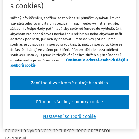
zákona č. 188/1988 Sb. a zákona č. 3/1991 Sb.:
s cookies)
Vážený návštěvníku, snažíme se ze všech sil přinášet vysokou úroveň
uživatelského komfortu při používání našich webových stránek. Mezi
§ 1
základní předpoklady patří např. aby správně fungovalo vyhledávání,
abychom vás neobtěžovali nevhodnou reklamou nebo abychom měli
dostatek podnětů, jak web vylepšovat. Proto od Vás potřebujeme
Jiné úkony v obecném zájmu, rozsah a podmínky
souhlas se zpracováním souborů cookies, tj. malých souborů, které se
poskytování pracovního volna s náhradou mzdy ve výši
dočasně ukládají ve vašem prohlížeči. Předem děkujeme za udělení
souhlasu. Data využijeme ke zlepšování našich služeb a přizpůsobení
1)
průměrného výdělku
nebo bez této náhrady jsou
obsahu webu přímo Vám na míru.
Oznámení o ochraně osobních údajů a
uvedeny v příloze této vyhlášky.
souborů cookie
Zamítnout vše kromě nutných cookies
§ 2
2)
Jinými úkony v obecném zájmu jsou též činnosti,
při
Přijmout všechny soubory cookie
nichž se poskytuje pracovníku podle právních předpisů
pracovní volno s náhradou mzdy nebo bez této náhrady v
Nastavení souborů cookie
rozsahu a za podmínek stanovených těmito předpisy,
nejde-li o výkon veřejné funkce nebo občanskou
povinnost.