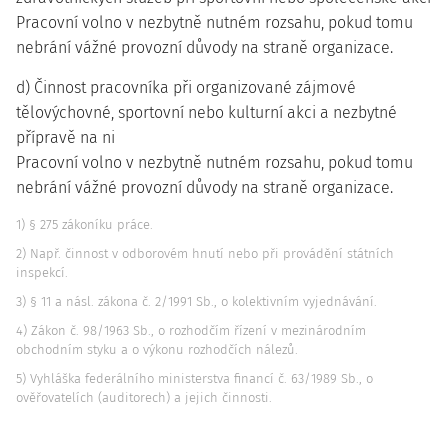
Pracovní volno v nezbytně nutném rozsahu, pokud tomu
nebrání vážné provozní důvody na straně organizace.
d) Činnost pracovníka při organizované zájmové
tělovýchovné, sportovní nebo kulturní akci a nezbytné
přípravě na ni
Pracovní volno v nezbytně nutném rozsahu, pokud tomu
nebrání vážné provozní důvody na straně organizace.
1) § 275 zákoníku práce.
2) Např. činnost v odborovém hnutí nebo při provádění státních
inspekcí.
3) § 11 a násl. zákona č. 2/1991 Sb., o kolektivním vyjednávání.
4) Zákon č. 98/1963 Sb., o rozhodčím řízení v mezinárodním
obchodním styku a o výkonu rozhodčích nálezů.
5) Vyhláška federálního ministerstva financí č. 63/1989 Sb., o
ověřovatelích (auditorech) a jejich činnosti.