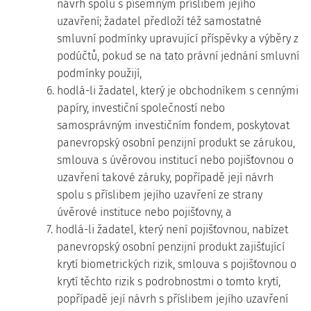
návrh spolu s písemným příslibem jejího
uzavření; žadatel předloží též samostatné
smluvní podmínky upravující příspěvky a výběry z
podúčtů, pokud se na tato právní jednání smluvní
podmínky použijí,
6. hodlá-li žadatel, který je obchodníkem s cennými
papíry, investiční společností nebo
samosprávným investičním fondem, poskytovat
panevropský osobní penzijní produkt se zárukou,
smlouva s úvěrovou institucí nebo pojišťovnou o
uzavření takové záruky, popřípadě její návrh
spolu s příslibem jejího uzavření ze strany
úvěrové instituce nebo pojišťovny, a
7. hodlá-li žadatel, který není pojišťovnou, nabízet
panevropský osobní penzijní produkt zajišťující
krytí biometrických rizik, smlouva s pojišťovnou o
krytí těchto rizik s podrobnostmi o tomto krytí,
popřípadě její návrh s příslibem jejího uzavření