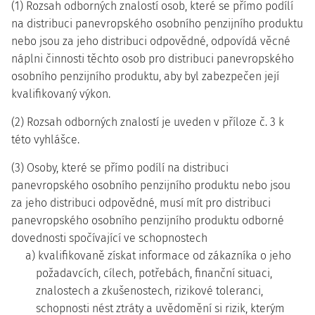
(1) Rozsah odborných znalostí osob, které se přímo podílí
na distribuci panevropského osobního penzijního produktu
nebo jsou za jeho distribuci odpovědné, odpovídá věcné
náplni činnosti těchto osob pro distribuci panevropského
osobního penzijního produktu, aby byl zabezpečen její
kvalifikovaný výkon.
(2) Rozsah odborných znalostí je uveden v příloze č. 3 k
této vyhlášce.
(3) Osoby, které se přímo podílí na distribuci
panevropského osobního penzijního produktu nebo jsou
za jeho distribuci odpovědné, musí mít pro distribuci
panevropského osobního penzijního produktu odborné
dovednosti spočívající ve schopnostech
a) kvalifikovaně získat informace od zákazníka o jeho
požadavcích, cílech, potřebách, finanční situaci,
znalostech a zkušenostech, rizikové toleranci,
schopnosti nést ztráty a uvědomění si rizik, kterým