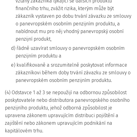
vztahy zákazníka týkající se dalších produktů
finančního trhu, zvážit rizika, kterým může být
zákazník vystaven po dobu trvání závazku ze smlouvy
o panevropském osobním penzijním produktu, a
nabídnout mu pro něj vhodný panevropský osobní
penzijní produkt,
d) řádně uzavírat smlouvy o panevropském osobním
penzijním produktu a
e) kvalifikovaně a srozumitelně poskytovat informace
zákazníkovi během doby trvání závazku ze smlouvy o
panevropském osobním penzijním produktu.
(4) Odstavce 1 až 3 se nepoužijí na odbornou způsobilost
poskytovatele nebo distributora panevropského osobního
penzijního produktu, jehož odborná způsobilost je
upravena zákonem upravujícím distribuci pojištění a
zajištění nebo zákonem upravujícím podnikání na
kapitálovém trhu.