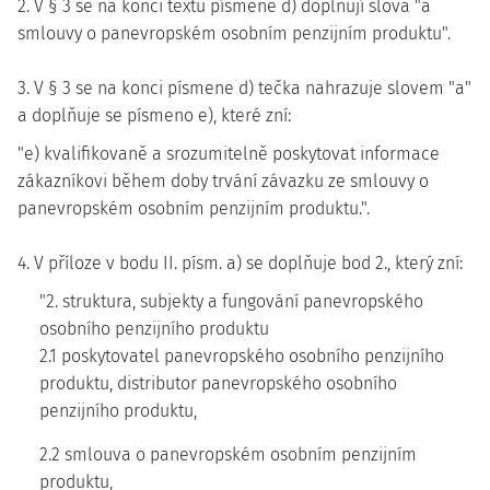
2. V § 3 se na konci textu písmene d) doplňují slova "a
smlouvy o panevropském osobním penzijním produktu".
3. V § 3 se na konci písmene d) tečka nahrazuje slovem "a"
a doplňuje se písmeno e), které zní:
"e) kvalifikovaně a srozumitelně poskytovat informace
zákazníkovi během doby trvání závazku ze smlouvy o
panevropském osobním penzijním produktu.".
4. V příloze v bodu II. písm. a) se doplňuje bod 2., který zní:
"2. struktura, subjekty a fungování panevropského
osobního penzijního produktu
2.1 poskytovatel panevropského osobního penzijního
produktu, distributor panevropského osobního
penzijního produktu,
2.2 smlouva o panevropském osobním penzijním
produktu,