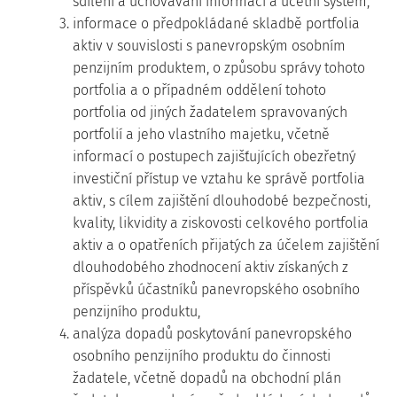
sdílení a uchovávání informací a účetní systém,
3. informace o předpokládané skladbě portfolia
aktiv v souvislosti s panevropským osobním
penzijním produktem, o způsobu správy tohoto
portfolia a o případném oddělení tohoto
portfolia od jiných žadatelem spravovaných
portfolií a jeho vlastního majetku, včetně
informací o postupech zajišťujících obezřetný
investiční přístup ve vztahu ke správě portfolia
aktiv, s cílem zajištění dlouhodobé bezpečnosti,
kvality, likvidity a ziskovosti celkového portfolia
aktiv a o opatřeních přijatých za účelem zajištění
dlouhodobého zhodnocení aktiv získaných z
příspěvků účastníků panevropského osobního
penzijního produktu,
4. analýza dopadů poskytování panevropského
osobního penzijního produktu do činnosti
žadatele, včetně dopadů na obchodní plán