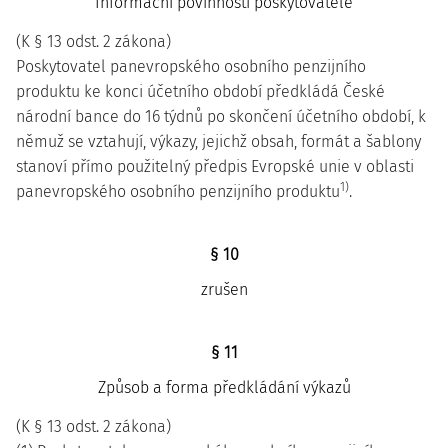
Informační povinnosti poskytovatele
(K § 13 odst. 2 zákona)
Poskytovatel panevropského osobního penzijního
produktu ke konci účetního období předkládá České
národní bance do 16 týdnů po skončení účetního období, k
němuž se vztahují, výkazy, jejichž obsah, formát a šablony
stanoví přímo použitelný předpis Evropské unie v oblasti
1)
panevropského osobního penzijního produktu
.
§ 10
zrušen
§ 11
Způsob a forma předkládání výkazů
(K § 13 odst. 2 zákona)