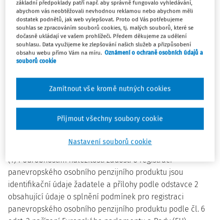
základní předpoklady patří např. aby správně fungovalo vyhledávání,
nebo jméno, sídlo, skutečné sídlo, liší-li se od sídla, a
abychom vás neobtěžovali nevhodnou reklamou nebo abychom měli
identifikační číslo osoby nebo obdobné číslo
dostatek podnětů, jak web vylepšovat. Proto od Vás potřebujeme
přidělované v zahraničí,
souhlas se zpracováním souborů cookies, tj. malých souborů, které se
dočasně ukládají ve vašem prohlížeči. Předem děkujeme za udělení
b) fyzické osoby, která není podnikatelem, jméno a
souhlasu. Data využijeme ke zlepšování našich služeb a přizpůsobení
obsahu webu přímo Vám na míru.
Oznámení o ochraně osobních údajů a
rodné číslo, nebo, nebylo-li přiděleno, datum
souborů cookie
narození a bydliště.
Zamítnout vše kromě nutných cookies
§ 3
Žádost o registraci panevropského osobního penzijního
Přijmout všechny soubory cookie
produktu
Nastavení souborů cookie
(K § 3 odst. 3 zákona)
(1) Podrobnostmi náležitostí žádosti o registraci
panevropského osobního penzijního produktu jsou
identifikační údaje žadatele a přílohy podle odstavce 2
obsahující údaje o splnění podmínek pro registraci
panevropského osobního penzijního produktu podle čl. 6