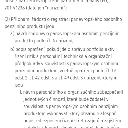
odst. 2 nařízení Evropského parlamentu a Rady (EU)
2019/1238 (dále jen "nařízení").
(2) Přílohami žádosti o registraci panevropského osobního
penzijního produktu jsou
a) návrh smlouvy o panevropském osobním penzijním
produktu podle čl. 4 nařízení,
b) popis opatření, pokud jde o správu portfolia aktiv,
řízení rizik a personální, technické a organizační
předpoklady v souvislosti s panevropským osobním
penzijním produktem, včetně opatření podle čl. 19
odst. 2, čl. 42 odst. 5 a čl. 49 odst. 3 nařízení, kterými
jsou
1. návrh personálního a organizačního zabezpečení
jednotlivých činností, které bude žadatel v
souvislosti s panevropským osobním penzijním
produktem vykonávat, který obsahuje alespoň
popis zabezpečení řízení střetu zájmů a zajištění
řádných administrativních a účetních postupů v