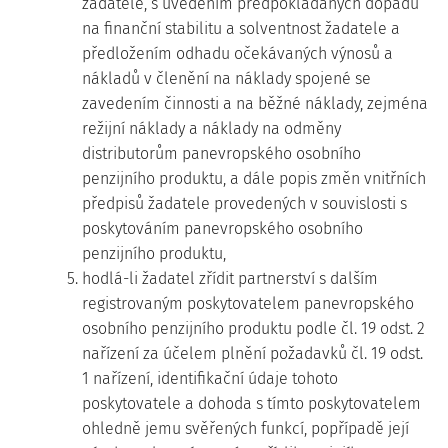
žadatele, s uvedením předpokládaných dopadů
na finanční stabilitu a solventnost žadatele a
předložením odhadu očekávaných výnosů a
nákladů v členění na náklady spojené se
zavedením činnosti a na běžné náklady, zejména
režijní náklady a náklady na odměny
distributorům panevropského osobního
penzijního produktu, a dále popis změn vnitřních
předpisů žadatele provedených v souvislosti s
poskytováním panevropského osobního
penzijního produktu,
5. hodlá-li žadatel zřídit partnerství s dalším
registrovaným poskytovatelem panevropského
osobního penzijního produktu podle čl. 19 odst. 2
nařízení za účelem plnění požadavků čl. 19 odst.
1 nařízení, identifikační údaje tohoto
poskytovatele a dohoda s tímto poskytovatelem
ohledně jemu svěřených funkcí, popřípadě její