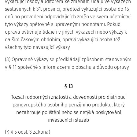
vykazující osoby auditorem ke změnám údajů ve výkazech
sestavených k 31. prosinci, předloží vykazující osoba do 15
dnů po provedení odpovídajících změn ve svém účetnictví
tyto výkazy opětovně s upravenými hodnotami. Pokud
oprava ovlivňuje údaje i v jiných výkazech nebo výkazy k
dalším časovým obdobím, opraví vykazující osoba též
všechny tyto navazující výkazy.
(3) Opravené výkazy se předkládají způsobem stanoveným
v § 11 společně s informacemi o obsahu a důvodu opravy.
§ 13
Rozsah odborných znalostí a dovedností pro distribuci
panevropského osobního penzijního produktu, který
nezahrnuje pojištění nebo se netýká poskytování
investičních služeb
(K § 5 odst. 3 zákona)