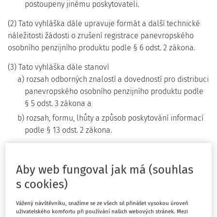
postoupeny jinému poskytovateli.
(2) Tato vyhláška dále upravuje formát a další technické
náležitosti žádosti o zrušení registrace panevropského
osobního penzijního produktu podle § 6 odst. 2 zákona.
(3) Tato vyhláška dále stanoví
a) rozsah odborných znalostí a dovedností pro distribuci
panevropského osobního penzijního produktu podle
§ 5 odst. 3 zákona a
b) rozsah, formu, lhůty a způsob poskytování informací
podle § 13 odst. 2 zákona.
§ 2
Aby web fungoval jak má (souhlas
Identifikační údaje
s cookies)
Pro účely této vyhlášky se rozumí identifikačními údaji u
Vážený návštěvníku, snažíme se ze všech sil přinášet vysokou úroveň
a) právnické osoby a podnikající fyzické osoby název
uživatelského komfortu při používání našich webových stránek. Mezi