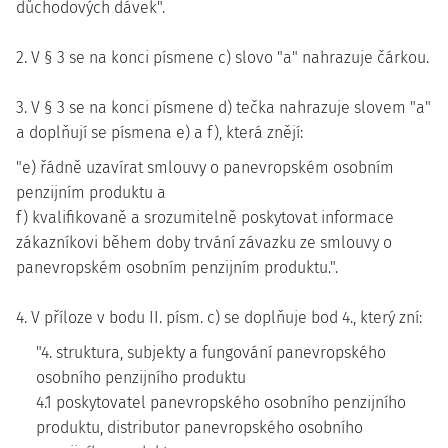
důchodových dávek".
2. V § 3 se na konci písmene c) slovo "a" nahrazuje čárkou.
3. V § 3 se na konci písmene d) tečka nahrazuje slovem "a"
a doplňují se písmena e) a f), která znějí:
"e) řádně uzavírat smlouvy o panevropském osobním
penzijním produktu a
f) kvalifikovaně a srozumitelně poskytovat informace
zákazníkovi během doby trvání závazku ze smlouvy o
panevropském osobním penzijním produktu.".
4. V příloze v bodu II. písm. c) se doplňuje bod 4., který zní:
"4. struktura, subjekty a fungování panevropského
osobního penzijního produktu
4.1 poskytovatel panevropského osobního penzijního
produktu, distributor panevropského osobního