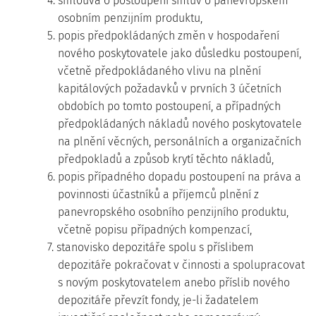
4. smlouva o postoupení smluv o panevropském
osobním penzijním produktu,
5. popis předpokládaných změn v hospodaření
nového poskytovatele jako důsledku postoupení,
včetně předpokládaného vlivu na plnění
kapitálových požadavků v prvních 3 účetních
obdobích po tomto postoupení, a případných
předpokládaných nákladů nového poskytovatele
na plnění věcných, personálních a organizačních
předpokladů a způsob krytí těchto nákladů,
6. popis případného dopadu postoupení na práva a
povinnosti účastníků a příjemců plnění z
panevropského osobního penzijního produktu,
včetně popisu případných kompenzací,
7. stanovisko depozitáře spolu s příslibem
depozitáře pokračovat v činnosti a spolupracovat
s novým poskytovatelem anebo příslib nového
depozitáře převzít fondy, je-li žadatelem