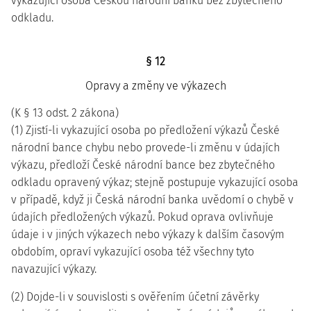
vykazující osoba Českou národní banku bez zbytečného
odkladu.
§ 12
Opravy a změny ve výkazech
(K § 13 odst. 2 zákona)
(1) Zjistí-li vykazující osoba po předložení výkazů České
národní bance chybu nebo provede-li změnu v údajích
výkazu, předloží České národní bance bez zbytečného
odkladu opravený výkaz; stejně postupuje vykazující osoba
v případě, když ji Česká národní banka uvědomí o chybě v
údajích předložených výkazů. Pokud oprava ovlivňuje
údaje i v jiných výkazech nebo výkazy k dalším časovým
obdobím, opraví vykazující osoba též všechny tyto
navazující výkazy.
(2) Dojde-li v souvislosti s ověřením účetní závěrky