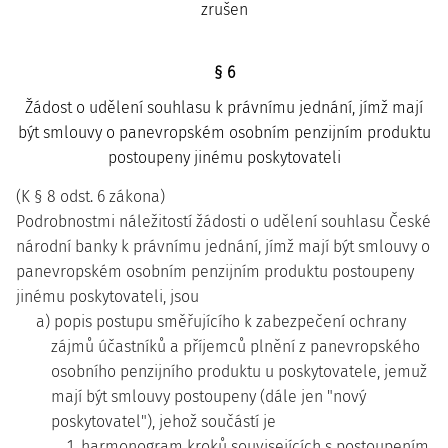
zrušen
§ 6
Žádost o udělení souhlasu k právnímu jednání, jímž mají
být smlouvy o panevropském osobním penzijním produktu
postoupeny jinému poskytovateli
(K § 8 odst. 6 zákona)
Podrobnostmi náležitostí žádosti o udělení souhlasu České
národní banky k právnímu jednání, jímž mají být smlouvy o
panevropském osobním penzijním produktu postoupeny
jinému poskytovateli, jsou
a) popis postupu směřujícího k zabezpečení ochrany
zájmů účastníků a příjemců plnění z panevropského
osobního penzijního produktu u poskytovatele, jemuž
mají být smlouvy postoupeny (dále jen "nový
poskytovatel"), jehož součástí je
1. harmonogram kroků souvisejících s postoupením