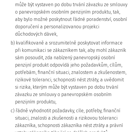
může být vystaven po dobu trvání závazku ze smlouvy
o panevropském osobním penzijním produktu, tak,
aby bylo možné poskytnout řádné poradenství, osobní
doporučení a personalizovanou projekci
důchodových dávek,
b) kvalifikovaně a srozumitelně poskytovat informace
při komunikaci se zákazníkem tak, aby mohl zákazník
sám posoudit, zda nabízený panevropský osobní
penzijní produkt odpovídá jeho požadavkům, cílům,
potřebám, finanční situaci, znalostem a zkušenostem,
rizikové toleranci, schopnosti nést ztráty, a uvědomit
si rizika, kterým může být vystaven po dobu trvání
závazku ze smlouvy o panevropském osobním
penzijním produktu,
c) řádně vyhodnotit požadavky, cíle, potřeby, finanční
situaci, znalosti a zkušenosti a rizikovou toleranci
zákazníka, schopnosti zákazníka nést ztráty a právní