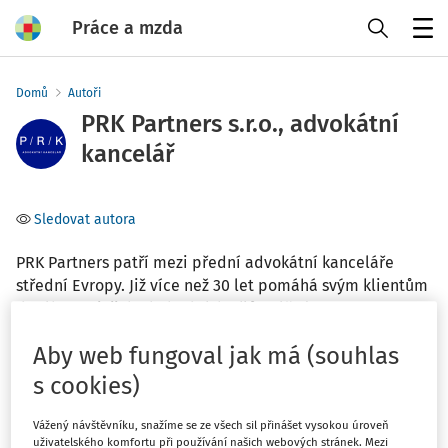
Práce a mzda
Menu
Domů
Autoři
PRK Partners s.r.o., advokátní
kancelář
Sledovat autora
PRK Partners patří mezi přední advokátní kanceláře
střední Evropy. Již více než 30 let pomáhá svým klientům
dosáhnout jejich obchodních cílů. Náš tým
profesionálních právníků sídlí v kancelářích v Praze,
Aby web fungoval jak má (souhlas
Ostravě a Bratislavě. Naši specialisté disponují
jedinečnými znalostmi českého a slovenského práva a
s cookies)
skvěle se orientují v podnikatelském prostředí.
Vážený návštěvníku, snažíme se ze všech sil přinášet vysokou úroveň
uživatelského komfortu při používání našich webových stránek. Mezi