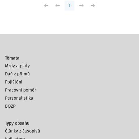
1
Témata
Mzdy a platy
Daň z příjmů
Pojištění
Pracovní poměr
Personalistika
BOZP
Typy obsahu
Články z časopisů