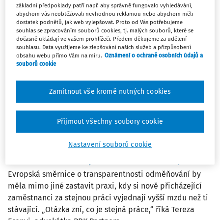
Téma
základní předpoklady patří např. aby správně fungovalo vyhledávání,
abychom vás neobtěžovali nevhodnou reklamou nebo abychom měli
(1)
Mzdy a platy
dostatek podnětů, jak web vylepšovat. Proto od Vás potřebujeme
souhlas se zpracováním souborů cookies, tj. malých souborů, které se
dočasně ukládají ve vašem prohlížeči. Předem děkujeme za udělení
Filtr
souhlasu. Data využijeme ke zlepšování našich služeb a přizpůsobení
obsahu webu přímo Vám na míru.
Oznámení o ochraně osobních údajů a
souborů cookie
2
Počet vyhledaných dokumentů:
Zamítnout vše kromě nutných cookies
Řadit podle
:
Nejnovější
Nejstarší
Přijmout všechny soubory cookie
NOVINKY
Nastavení souborů cookie
Nový zaměstnanec by podle unijní směrnice
už neměl dostat vyšší mzdu než stávající
Evropská směrnice o transparentnosti odměňování by
měla mimo jiné zastavit praxi, kdy si nově přicházející
zaměstnanci za stejnou práci vyjednají vyšší mzdu než ti
stávající. „Otázka zní, co je stejná práce,“ říká Tereza