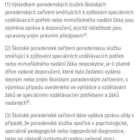
(1) Výsledkem poradenských služeb školských
poradenských zařízení směřujících k zjišťování speciálních
vzdělávacích potřeb nebo mimořádného nadání žáka jsou
zejména zpráva a doporučení, jejichž náležitosti jsou
4)
upraveny jiným právním předpisem
.
(2) Školské poradenské zařízení poradenskou službu
směřující k zjišťování speciálních vzdělávacích potřeb
nebo mimořádného nadání žáka neposkytne, je-li platné
dříve vydané doporučení, které bylo žadateli vydáno
stejným nebo jiným školským poradenským zařízením, s
výjimkou případu uvedeného ve vyhlášce o vzdělávání
žáků se speciálními vzdělávacími potřebami a žáků
6)
nadaných
.
(3) Školské poradenské zařízení dále vydává zprávu vždy v
případě, že poradenská služba spočívá v psychologické,
speciálně pedagogické nebo logopedické diagnostice,
nebo na základě rozhodnutí orgánu veřejné moci.