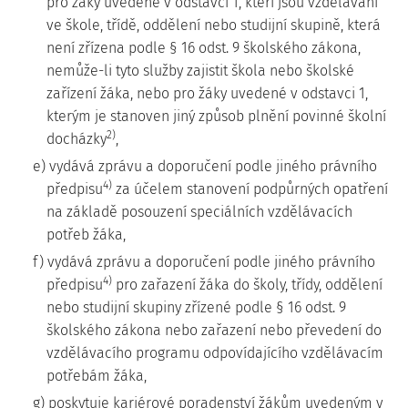
pro žáky uvedené v odstavci 1, kteří jsou vzděláváni
ve škole, třídě, oddělení nebo studijní skupině, která
není zřízena podle § 16 odst. 9 školského zákona,
nemůže-li tyto služby zajistit škola nebo školské
zařízení žáka, nebo pro žáky uvedené v odstavci 1,
kterým je stanoven jiný způsob plnění povinné školní
2)
docházky
,
e) vydává zprávu a doporučení podle jiného právního
4)
předpisu
za účelem stanovení podpůrných opatření
na základě posouzení speciálních vzdělávacích
potřeb žáka,
f) vydává zprávu a doporučení podle jiného právního
4)
předpisu
pro zařazení žáka do školy, třídy, oddělení
nebo studijní skupiny zřízené podle § 16 odst. 9
školského zákona nebo zařazení nebo převedení do
vzdělávacího programu odpovídajícího vzdělávacím
potřebám žáka,
g) poskytuje kariérové poradenství žákům uvedeným v