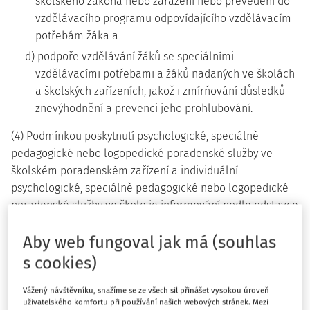
školského zákona nebo zařazení nebo převedení do
vzdělávacího programu odpovídajícího vzdělávacím
potřebám žáka a
d) podpoře vzdělávání žáků se speciálními
vzdělávacími potřebami a žáků nadaných ve školách
a školských zařízeních, jakož i zmírňování důsledků
znevýhodnění a prevenci jeho prohlubování.
(4) Podmínkou poskytnutí psychologické, speciálně
pedagogické nebo logopedické poradenské služby ve
školském poradenském zařízení a individuální
psychologické, speciálně pedagogické nebo logopedické
poradenské služby ve škole je informování podle odstavce
5 nebo 6. K poskytnutí psychologické, speciálně
Aby web fungoval jak má (souhlas
pedagogické nebo logopedické poradenské služby ve
školském poradenském zařízení se dále vyžaduje písemný
s cookies)
souhlas zletilého žáka nebo zákonného zástupce žáka.
Souhlasu podle věty druhé není třeba v případech
Vážený návštěvníku, snažíme se ze všech sil přinášet vysokou úroveň
uživatelského komfortu při používání našich webových stránek. Mezi
1)
stanovených jinými právními předpisy
. K poskytnutí