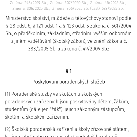
Změna: 248/2019 Sb.
Změna: 607/2020 Sb.
Změna: 46/2025 Sb.
Změna: 306/2025 Sb.
Změna: 306/2025 Sb. (část), 533/2025 Sb.
Ministerstvo školství, mládeže a tělovýchovy stanoví podle
§ 28 odst. 6, § 121 odst. 1 a § 123 odst. 5 zákona č. 561/2004
Sb., o předškolním, základním, středním, vyšším odborném
a jiném vzdělávání (školský zákon), ve znění zákona č.
383/2005 Sb. a zákona č. 49/2009 Sb.:
§ 1
Poskytování poradenských služeb
(1) Poradenské služby ve školách a školských
poradenských zařízeních jsou poskytovány dětem, žákům,
studentům (dále jen "žák"), jejich zákonným zástupcům,
školám a školským zařízením.
(2) Školská poradenská zařízení a školy zřizované státem,
krajem, obcí nebo svazkem obcí poskytují bezplatně