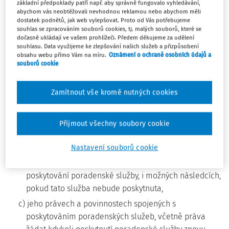
základní předpoklady patří např. aby správně fungovalo vyhledávání,
psychologické, speciálně pedagogické nebo logopedické
abychom vás neobtěžovali nevhodnou reklamou nebo abychom měli
dostatek podnětů, jak web vylepšovat. Proto od Vás potřebujeme
poradenské služby ve škole se souhlas zletilého žáka
souhlas se zpracováním souborů cookies, tj. malých souborů, které se
nebo zákonného zástupce žáka nevyžaduje, pokud jiný
dočasně ukládají ve vašem prohlížeči. Předem děkujeme za udělení
souhlasu. Data využijeme ke zlepšování našich služeb a přizpůsobení
7)
právní předpis
nestanoví jinak.
obsahu webu přímo Vám na míru.
Oznámení o ochraně osobních údajů a
souborů cookie
(5) Školské poradenské zařízení musí předem
srozumitelně informovat žáka a v případě žáka, který má
Zamítnout vše kromě nutných cookies
zákonného zástupce, také jeho zákonného zástupce o
a) všech podstatných náležitostech poskytované
poradenské služby, zejména o povaze, rozsahu, trvání,
Přijmout všechny soubory cookie
cílech a postupech poskytované poradenské služby,
Nastavení souborů cookie
b) prospěchu, který je možné očekávat, a o všech
předvídatelných důsledcích, které mohou vyplynout z
poskytování poradenské služby, i možných následcích,
pokud tato služba nebude poskytnuta,
c) jeho právech a povinnostech spojených s
poskytováním poradenských služeb, včetně práva