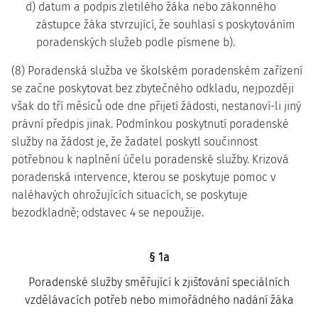
d) datum a podpis zletilého žáka nebo zákonného
zástupce žáka stvrzující, že souhlasí s poskytováním
poradenských služeb podle písmene b).
(8) Poradenská služba ve školském poradenském zařízení
se začne poskytovat bez zbytečného odkladu, nejpozději
však do tří měsíců ode dne přijetí žádosti, nestanoví-li jiný
právní předpis jinak. Podmínkou poskytnutí poradenské
služby na žádost je, že žadatel poskytl součinnost
potřebnou k naplnění účelu poradenské služby. Krizová
poradenská intervence, kterou se poskytuje pomoc v
naléhavých ohrožujících situacích, se poskytuje
bezodkladně; odstavec 4 se nepoužije.
§ 1a
Poradenské služby směřující k zjišťování speciálních
vzdělávacích potřeb nebo mimořádného nadání žáka