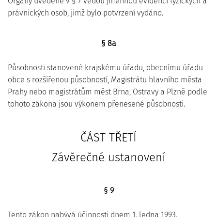
Orgány uvedené v § 7 vedou jmennou evidenci fyzických a
právnických osob, jimž bylo potvrzení vydáno.
§ 8a
Působnosti stanovené krajskému úřadu, obecnímu úřadu
obce s rozšířenou působností, Magistrátu hlavního města
Prahy nebo magistrátům měst Brna, Ostravy a Plzně podle
tohoto zákona jsou výkonem přenesené působnosti.
ČÁST TŘETÍ
Závěrečné ustanovení
§ 9
Tento zákon nabývá účinnosti dnem 1. ledna 1993.