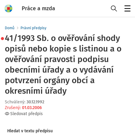
Práce a mzda
Menu
Domů
Právní předpisy
41/1993 Sb. o ověřování shody
opisů nebo kopie s listinou a o
ověřování pravosti podpisu
obecními úřady a o vydávání
potvrzení orgány obcí a
okresními úřady
Schválený
:
30.12.1992
Zrušený
:
01.03.2006
Sledovat předpis
Hledat v textu předpisu