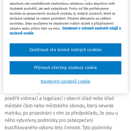
abychom vás neobtěžovali nevhodnou reklamou nebo abychom měli
(1) Obecní úřad, městský úřad, v hlavním městě Praze úřad
dostatek podnětů, jak web vylepšovat. Proto od Vás potřebujeme
městské části, v územně členěných statutárních městech
souhlas se zpracováním souborů cookies, tj. malých souborů, které se
dočasně ukládají ve vašem prohlížeči. Předem děkujeme za udělení
úřad městského obvodu nebo úřad městské části, který
souhlasu. Data využijeme ke zlepšování našich služeb a přizpůsobení
vede matriku, a krajský úřad, obecní úřad obce s
obsahu webu přímo Vám na míru.
Oznámení o ochraně osobních údajů a
souborů cookie
rozšířenou působností, v hlavním městě Praze a ve
městech Brně, Ostravě a Plzni magistráty těchto měst
(dále jen "úřad"), provádí ověření shody opisu nebo kopie
Zamítnout vše kromě nutných cookies
s listinou (dále jen "vidimace") a ověřování pravosti
1)
podpisu (dále jen "legalizace").
Přijmout všechny soubory cookie
(2) Obecní úřad obce s rozšířenou působností, ve městech
Nastavení souborů cookie
Brně, Ostravě a Plzni magistráty těchto měst a v hlavním
městě Praze Magistrát hlavního města Prahy mohou
pověřit vidimací a legalizací i obecní úřad nebo úřad
městské části nebo městského obvodu, který nevede
matriku, po projednání s ním za předpokladu, že jsou u
něho vytvořeny podmínky pro zabezpečení
kvalifikovaného výkonu této činnosti. Tyto podmínky