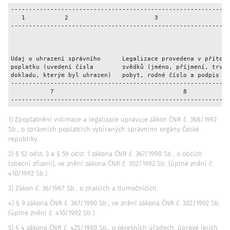
-------------------------------------------------------------
   1           2                        3                    
-------------------------------------------------------------
Údaj o uhrazení správního      Legalizace provedena v přítomn
poplatku (uvedení čísla        svědků (jméno, příjmení, trval
dokladu, kterým byl uhrazen)   pobyt, rodné číslo a podpis sv
-------------------------------------------------------------
           7                                    8            
-------------------------------------------------------------
1) Zpoplatnění vidimace a legalizace upravuje zákon ČNR č. 368/1992
Sb., o správních poplatcích vybíraných správními orgány České
republiky.
2) § 52 odst. 3 a § 59 odst. 1 zákona ČNR č. 367/1990 Sb., o obcích
(obecní zřízení), ve znění zákona ČNR č. 302/1992 Sb. (úplné znění č.
410/1992 Sb.).
3) Zákon č. 36/1967 Sb., o znalcích a tlumočnících.
4) § 9 zákona ČNR č. 367/1990 Sb., ve znění zákona ČNR č. 302/1992 Sb.
(úplné znění č. 410/1992 Sb.).
5) § 4 zákona ČNR č. 425/1990 Sb., o okresních úřadech, úpravě jejich