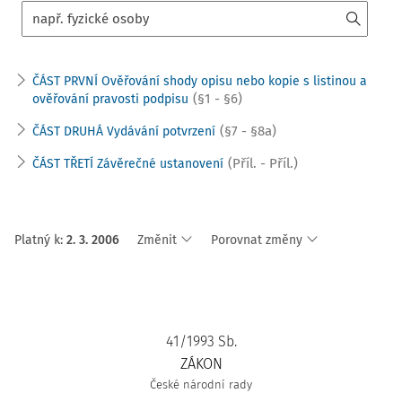
ČÁST PRVNÍ Ověřování shody opisu nebo kopie s listinou a
(§1 - §6)
ověřování pravosti podpisu
(§7 - §8a)
ČÁST DRUHÁ Vydávání potvrzení
(Příl. - Příl.)
ČÁST TŘETÍ Závěrečné ustanovení
Platný k
:
2. 3. 2006
Změnit
Porovnat změny
41/1993 Sb.
ZÁKON
České národní rady