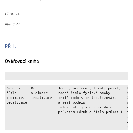
Uhde v.r.
Klaus v.r.
PŘÍL.
Ověřovací kniha
Pořadové    Den          Jméno, příjmení, trvalý pobyt,   Lis
číslo       vidimace,    rodné číslo fyzické osoby,       byl
vidimace,   legalizace   jejíž podpis je legalizován,     úřa
legalizace               a její podpis                    vym
                         Totožnost zjištěna úředním       v §
                         průkazem (druh a číslo průkazu)  ods
                                                          a 2

                                                          zák