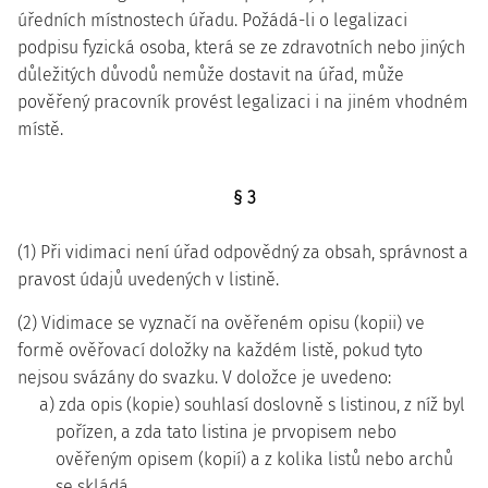
úředních místnostech úřadu. Požádá-li o legalizaci
podpisu fyzická osoba, která se ze zdravotních nebo jiných
důležitých důvodů nemůže dostavit na úřad, může
pověřený pracovník provést legalizaci i na jiném vhodném
místě.
§ 3
(1) Při vidimaci není úřad odpovědný za obsah, správnost a
pravost údajů uvedených v listině.
(2) Vidimace se vyznačí na ověřeném opisu (kopii) ve
formě ověřovací doložky na každém listě, pokud tyto
nejsou svázány do svazku. V doložce je uvedeno:
a) zda opis (kopie) souhlasí doslovně s listinou, z níž byl
pořízen, a zda tato listina je prvopisem nebo
ověřeným opisem (kopií) a z kolika listů nebo archů
se skládá,