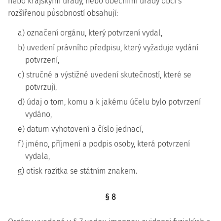
nebo krajskými úřady, nebo obecními úřady obcí s
rozšířenou působností obsahují:
a) označení orgánu, který potvrzení vydal,
b) uvedení právního předpisu, který vyžaduje vydání
potvrzení,
c) stručné a výstižné uvedení skutečností, které se
potvrzují,
d) údaj o tom, komu a k jakému účelu bylo potvrzení
vydáno,
e) datum vyhotovení a číslo jednací,
f) jméno, příjmení a podpis osoby, která potvrzení
vydala,
g) otisk razítka se státním znakem.
§ 8