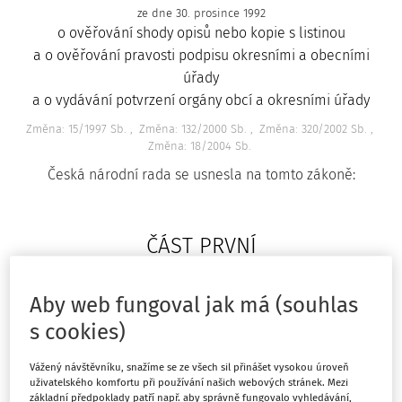
ze dne 30. prosince 1992
o ověřování shody opisů nebo kopie s listinou
a o ověřování pravosti podpisu okresními a obecními
úřady
a o vydávání potvrzení orgány obcí a okresními úřady
Změna: 15/1997 Sb.
Změna: 132/2000 Sb.
Změna: 320/2002 Sb.
Změna: 18/2004 Sb.
Česká národní rada se usnesla na tomto zákoně:
ČÁST PRVNÍ
Ověřování shody opisu nebo kopie s
Aby web fungoval jak má (souhlas
listinou a ověřování pravosti podpisu
s cookies)
Vážený návštěvníku, snažíme se ze všech sil přinášet vysokou úroveň
§ 1
uživatelského komfortu při používání našich webových stránek. Mezi
základní předpoklady patří např. aby správně fungovalo vyhledávání,