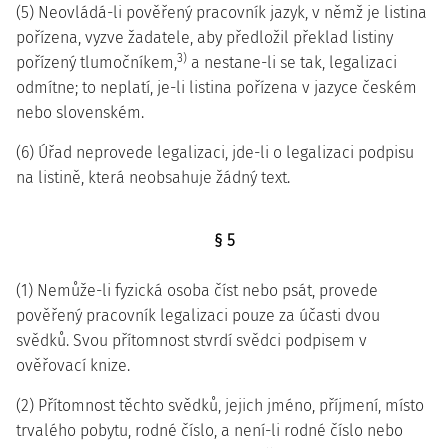
(5) Neovládá-li pověřený pracovník jazyk, v němž je listina
pořízena, vyzve žadatele, aby předložil překlad listiny
3)
pořízený tlumočníkem,
a nestane-li se tak, legalizaci
odmítne; to neplatí, je-li listina pořízena v jazyce českém
nebo slovenském.
(6) Úřad neprovede legalizaci, jde-li o legalizaci podpisu
na listině, která neobsahuje žádný text.
§ 5
(1) Nemůže-li fyzická osoba číst nebo psát, provede
pověřený pracovník legalizaci pouze za účasti dvou
svědků. Svou přítomnost stvrdí svědci podpisem v
ověřovací knize.
(2) Přítomnost těchto svědků, jejich jméno, příjmení, místo
trvalého pobytu, rodné číslo, a není-li rodné číslo nebo