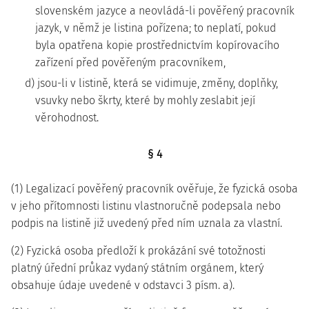
slovenském jazyce a neovládá-li pověřený pracovník
jazyk, v němž je listina pořízena; to neplatí, pokud
byla opatřena kopie prostřednictvím kopírovacího
zařízení před pověřeným pracovníkem,
d) jsou-li v listině, která se vidimuje, změny, doplňky,
vsuvky nebo škrty, které by mohly zeslabit její
věrohodnost.
§ 4
(1) Legalizací pověřený pracovník ověřuje, že fyzická osoba
v jeho přítomnosti listinu vlastnoručně podepsala nebo
podpis na listině již uvedený před ním uznala za vlastní.
(2) Fyzická osoba předloží k prokázání své totožnosti
platný úřední průkaz vydaný státním orgánem, který
obsahuje údaje uvedené v odstavci 3 písm. a).