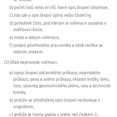
b) počet listů nebo archů, které opis (kopie) obsahuje,
c) zda jde o opis (kopii) úplný nebo částečný,
d) pořadové číslo, pod kterým je vidimace zapsána v
ověřovací knize,
e) místo a datum vidimace,
f) podpis pověřeného pracovníka a otisk razítka se
státním znakem.
(3) Úřad neprovede vidimaci:
a) opisu (kopie) občanského průkazu, vojenského
průkazu, pasu a jiného průkazu, vkladní knížky, šeku,
losu, sázenky, geometrického plánu, rysu a technické
kresby,
b) jestliže se předložený opis (kopie) neshoduje s
originálem,
c) jestliže je listina psána v jiném než českém či