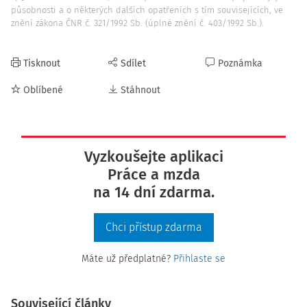
působnosti a o některých dalších opatřeních s tím souvisejících, ve
znění zákona ČNR č. 321/1992 Sb. (úplné znění č. 403/1992 Sb.).
Tisknout
Sdílet
Poznámka
Oblíbené
Stáhnout
Vyzkoušejte aplikaci
Práce a mzda
na 14 dní zdarma.
Chci přístup zdarma
Máte už předplatné?
Přihlaste se
Související články