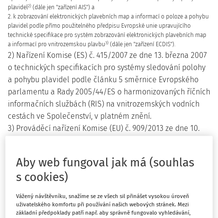
2)
plavidel
(dále jen "zařízení AIS") a
2. k zobrazování elektronických plavebních map a informací o poloze a pohybu
plavidel podle přímo použitelného předpisu Evropské unie upravujícího
technické specifikace pro systém zobrazování elektronických plavebních map
3)
a informací pro vnitrozemskou plavbu
(dále jen "zařízení ECDIS").
2) Nařízení Komise (ES) č. 415/2007 ze dne 13. března 2007
o technických specifikacích pro systémy sledování polohy
a pohybu plavidel podle článku 5 směrnice Evropského
parlamentu a Rady 2005/44/ES o harmonizovaných říčních
informačních službách (RIS) na vnitrozemských vodních
cestách ve Společenství, v platném znění.
3) Prováděcí nařízení Komise (EU) č. 909/2013 ze dne 10.
září 2013 o technických specifikacích pro systém k
zobrazování elektronických plavebních map a informací
Aby web fungoval jak má (souhlas
pro vnitrozemskou plavbu (vnitrozemský ECDIS) podle
s cookies)
směrnice Evropského parlamentu a Rady 2005/44/ES.".
Vážený návštěvníku, snažíme se ze všech sil přinášet vysokou úroveň
5. V § 2 písm. a) se slova "překladiště, přístaviště, přístavu"
uživatelského komfortu při používání našich webových stránek. Mezi
nahrazují slovy "přístavu, přístaviště, překladiště, vývaziště,
základní předpoklady patří např. aby správně fungovalo vyhledávání,