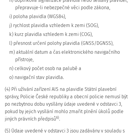
h) doplňková signalizace plavidla nebo sestavy plavidel,
přepravuje-li nebezpečné věci podle zákona,
i) poloha plavidla (WGS84),
j) rychlost plavidla vzhledem k zemi (SOG),
k) kurz plavidla vzhledem k zemi (COG),
l) přesnost určení polohy plavidla (GNSS/DGNSS),
m) aktuální datum a čas elektronického navigačního
přístroje,
n) celkový počet osob na palubě a
o) navigační stav plavidla.
(4) Při užívání zařízení AIS na plavidle Státní plavební
správy, Policie České republiky a obecní policie nemusí být
po nezbytnou dobu vysílány údaje uvedené v odstavci 3,
pokud by jejich vysílání mohlo zmařit plnění úkolů podle
6)
jiných právních předpisů
.
(5) Údaje uvedené v odstavci 3 jsou zadávány v souladu s