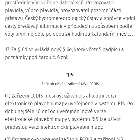
prostřednictvím veřejné datové sítě. Provozovatel
plavidla, vůdce plavidla, provozovatel pozemní části
přístavu, Český hydrometeorologický ústav a správce vodní
cesty předávají informace v případech a způsobem podle
věty první nejdéle po dobu 24 hodin za kalendářní měsíc.".
17. Za § 6d se vkládá nový § 6e, který včetně nadpisu a
poznámky pod čarou č. 6 zní:
"§ 6e
Způsob užívání zařízení AIS a ECDIS
(1) Zařízení ECDIS musí být užíváno s aktuální verzí
elektronické plavební mapy uveřejněné v systému RIS. Po
dobu nejdéle 10 dní od uveřejnění nové verze
elektronické plavební mapy v systému RIS lze užívat
předešlou verzi elektronické plavební mapy.
(2) Programové vybavení zařízení ECDIS a zařízení AIS