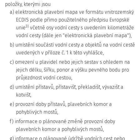
položky, kterými jsou
a) elektronická plavební mapa ve formátu vnitrozemský
ECDIS podle přímo použitelného předpisu Evropské
3)
unie
včetně osy vodní cesty s uvedením kilometráže
vodní cesty (dále jen "elektronická plavební mapa"),
b) umístění součástí vodní cesty a objektů na vodní cestě
uvedených v příloze č. 1 k této vyhlášce,
c) omezení u plavidel nebo jejich sestav s ohledem na
jejich délku, šířku, ponor a výšku pevného bodu pro
průjezdnost vodní cestou,
d) umístění přístavů, přístavišť, překladišť, vývazišť a
kotvišť,
e) provozní doby přístavů, plavebních komor a
pohyblivých mostů,
f) informace o plánované změně provozní doby
plavebních komor a pohyblivých mostů,
g) informace o plánované údržbě vodních cest nebo