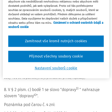
abychom vás neobtěžovali nevhodnou reklamou nebo abychom měli
kotviště".
dostatek podnětů, jak web vylepšovat. Proto od Vás potřebujeme
souhlas se zpracováním souborů cookies, tj. malých souborů, které se
dočasně ukládají ve vašem prohlížeči. Předem děkujeme za udělení
6. V § 2 se na konci textu písmene a) doplňují slova " ,
souhlasu. Data využijeme ke zlepšování našich služeb a přizpůsobení
nepokračuje-li plavidlo v dosud neukončené plavbě".
obsahu webu přímo Vám na míru.
Oznámení o ochraně osobních údajů a
souborů cookie
7. V § 2 písmeno b) zní:
Zamítnout vše kromě nutných cookies
"b) ukončením plavby okamžik připlutí do
1. místa stání, přístavu, přístaviště, překladiště, vývaziště, kotviště, do místa
vykládky nebo místa dodání zboží, nebude-li plavidlo pokračovat v plavbě
Přijmout všechny soubory cookie
stejným směrem v nejbližších 8 hodinách,
2. místa, odkud byla plavba zahájena, nebo
Nastavení souborů cookie
3. místa stání, přístavu nebo přístaviště, jde-li o plavidlo, jímž je provozován
přívoz, a toto plavidlo nebude pokračovat v plavbě v nejbližších 8 hodinách;
body 1 a 2 se na plavidlo, jímž je provozován přívoz, nepoužijí,".
3)
8. V § 2 písm. c) bodě 1 se slovo "dopravy
" nahrazuje
4)
slovem "dopravy
".
Poznámka pod čarou č. 4 zní: