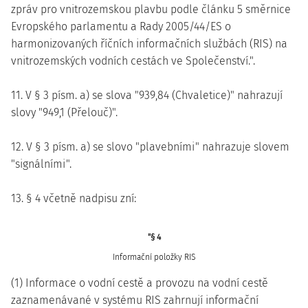
zpráv pro vnitrozemskou plavbu podle článku 5 směrnice
Evropského parlamentu a Rady 2005/44/ES o
harmonizovaných říčních informačních službách (RIS) na
vnitrozemských vodních cestách ve Společenství.".
11. V § 3 písm. a) se slova "939,84 (Chvaletice)" nahrazují
slovy "949,1 (Přelouč)".
12. V § 3 písm. a) se slovo "plavebními" nahrazuje slovem
"signálními".
13. § 4 včetně nadpisu zní:
"§ 4
Informační položky RIS
(1) Informace o vodní cestě a provozu na vodní cestě
zaznamenávané v systému RIS zahrnují informační