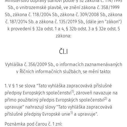
Ministerstvo dopravy stanoví podle § 52 zákona č. 114/1995
Sb., o vnitrozemské plavbě, ve znění zákona č. 358/1999
Sb., zákona č. 118/2004 Sb., zákona č. 309/2008 Sb., zákona
č. 187/2014 Sb. a zákona č. 135/2019 Sb., (dále jen "zákon")
k provedení § 32a odst. 1 a 4, § 32b odst. 3 a § 32e odst. 5
zákona:
Čl.I
Vyhláška č. 356/2009 Sb., o informacích zaznamenávaných
v Říčních informačních službách, se mění takto:
1. V § 1 se slova "Tato vyhláška zapracovává příslušné
1)
předpisy Evropských společenství
, zároveň navazuje na
2)
přímo použitelný předpis Evropských společenství
a
upravuje" nahrazují slovy "Tato vyhláška zapracovává
1)
příslušné předpisy Evropské unie
a upravuje".
Poznámka pod čarou č. 1 zní: