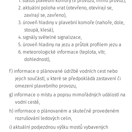
1. status plavební komory (v provozu, mimo provoz),
2. aktuální poloha vrat (otevřeno, otevírají se,
zavírají se, zavřeno),
3. úroveň hladiny v plavební komoře (nahoře, dole,
stoupá, klesá),
4. signály světelné signalizace,
5. úroveň hladiny na jezu a průtok profilem jezu a
6. meteorologické informace (teplota, vítr,
dohlednost),
f) informace o plánované údržbě vodních cest nebo
jejich součástí, u které se předpokládá zastavení či
omezení plavebního provozu,
g) informace o místu a popisu mimořádných událostí na
vodní cestě,
h) informace o plánovaném a skutečně provedeném
rozrušování ledových celin,
i) aktuální podjezdnou výšku mostů vybavených