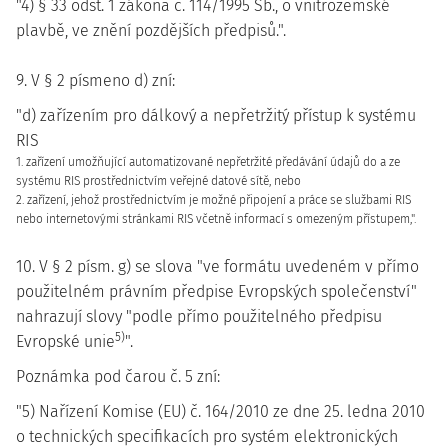
"4) § 33 odst. 1 zákona č. 114/1995 Sb., o vnitrozemské
plavbě, ve znění pozdějších předpisů.".
9. V § 2 písmeno d) zní:
"d) zařízením pro dálkový a nepřetržitý přístup k systému
RIS
1. zařízení umožňující automatizované nepřetržité předávání údajů do a ze
systému RIS prostřednictvím veřejné datové sítě, nebo
2. zařízení, jehož prostřednictvím je možné připojení a práce se službami RIS
nebo internetovými stránkami RIS včetně informací s omezeným přístupem,".
10. V § 2 písm. g) se slova "ve formátu uvedeném v přímo
použitelném právním předpise Evropských společenství"
nahrazují slovy "podle přímo použitelného předpisu
5)
Evropské unie
".
Poznámka pod čarou č. 5 zní:
"5) Nařízení Komise (EU) č. 164/2010 ze dne 25. ledna 2010
o technických specifikacích pro systém elektronických