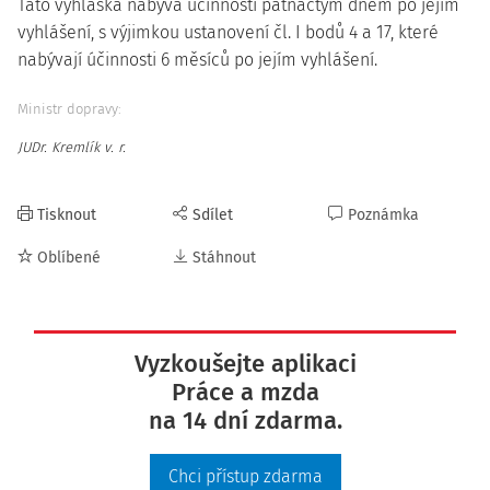
Tato vyhláška nabývá účinnosti patnáctým dnem po jejím
vyhlášení, s výjimkou ustanovení čl. I bodů 4 a 17, které
nabývají účinnosti 6 měsíců po jejím vyhlášení.
Ministr dopravy:
JUDr. Kremlík v. r.
Tisknout
Sdílet
Poznámka
Oblíbené
Stáhnout
Vyzkoušejte aplikaci
Práce a mzda
na 14 dní zdarma.
Chci přístup zdarma