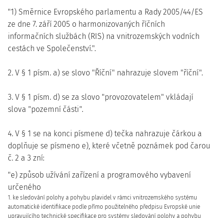
"1) Směrnice Evropského parlamentu a Rady 2005/44/ES
ze dne 7. září 2005 o harmonizovaných říčních
informačních službách (RIS) na vnitrozemských vodních
cestách ve Společenství.".
2. V § 1 písm. a) se slovo "Říční" nahrazuje slovem "říční".
3. V § 1 písm. d) se za slovo "provozovatelem" vkládají
slova "pozemní části".
4. V § 1 se na konci písmene d) tečka nahrazuje čárkou a
doplňuje se písmeno e), které včetně poznámek pod čarou
č. 2 a 3 zní:
"e) způsob užívání zařízení a programového vybavení
určeného
1. ke sledování polohy a pohybu plavidel v rámci vnitrozemského systému
automatické identifikace podle přímo použitelného předpisu Evropské unie
upravujícího technické specifikace pro systémy sledování polohy a pohybu