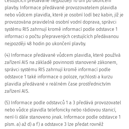
cestujících předávané nejpozději 10 dní po ukončení
plavby. Informace předávané provozovatelem plavidla
nebo vůdcem plavidla, které je osobní lodí bez kabin, jíž je
provozována pravidelná osobní vodní doprava, správci
systému RIS zahrnují kromě informací podle odstavce 1
informaci o počtu přepravených cestujících předávanou
nejpozději 48 hodin po ukončení plavby.
(4) Informace předávané vůdcem plavidla, které používá
zařízení AIS na základě povinnosti stanovené zákonem,
správci systému RIS zahrnují kromě informací podle
odstavce 1 také informace o poloze, rychlosti a kurzu
plavidla předávané v reálném čase prostřednictvím
zařízení AIS.
(5) Informace podle odstavců 1 a 3 předává provozovatel
nebo vůdce plavidla telefonicky nebo rádiovou stanicí,
není-li dále stanoveno jinak. Informace podle odstavce 1
písm. a) až d) a f) a odstavce 3 lze předat rovněž