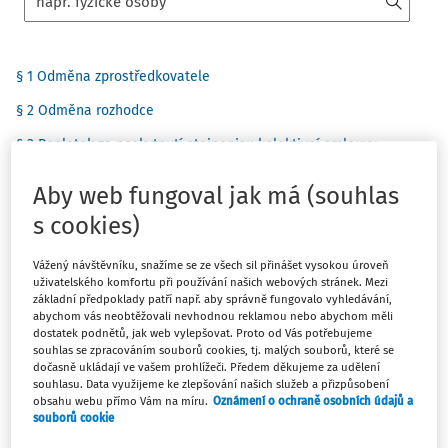
§ 1 Odměna zprostředkovatele
§ 2 Odměna rozhodce
§ 3 Poplatek za poskytnutí stejnopisu kolektivní smlouvy
Zobrazit vše
Aby web fungoval jak má (souhlas
s cookies)
Vážený návštěvníku, snažíme se ze všech sil přinášet vysokou úroveň
Platný k
:
22. 2. 2002
Změnit
Porovnat změny
uživatelského komfortu při používání našich webových stránek. Mezi
základní předpoklady patří např. aby správně fungovalo vyhledávání,
abychom vás neobtěžovali nevhodnou reklamou nebo abychom měli
dostatek podnětů, jak web vylepšovat. Proto od Vás potřebujeme
souhlas se zpracováním souborů cookies, tj. malých souborů, které se
dočasně ukládají ve vašem prohlížeči. Předem děkujeme za udělení
114/1991 Sb.
souhlasu. Data využijeme ke zlepšování našich služeb a přizpůsobení
obsahu webu přímo Vám na míru.
Oznámení o ochraně osobních údajů a
VYHLÁŠKA
souborů cookie
ministerstva financí České republiky