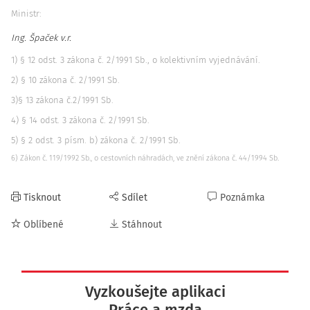
Ministr:
Ing. Špaček v.r.
1) § 12 odst. 3 zákona č. 2/1991 Sb., o kolektivním vyjednávání.
2) § 10 zákona č. 2/1991 Sb.
3)§ 13 zákona č.2/1991 Sb.
4) § 14 odst. 3 zákona č. 2/1991 Sb.
5) § 2 odst. 3 písm. b) zákona č. 2/1991 Sb.
6) Zákon č. 119/1992 Sb., o cestovních náhradách, ve znění zákona č. 44/1994 Sb.
Tisknout
Sdílet
Poznámka
Oblíbené
Stáhnout
Vyzkoušejte aplikaci
Práce a mzda