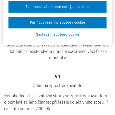
ze dne 14. března 1991
Zamítnout vše kromě nutných cookies
o odměně zprostředkovateli a rozhodci, výši poplatku za
stejnopis kolektivní smlouvy vyššího stupně a výši a
způsobu úhrady nákladů řízení před rozhodcem
Přijmout všechny soubory cookie
Změna: 210/1995 Sb.
Změna: 57/2002 Sb.
Nastavení souborů cookie
Ministerstvo financí České republiky stanoví podle § 15
odst. 2 zákona č. 2/1991 Sb., o kolektivním vyjednávání, v
dohodě s ministerstvem práce a sociálních věcí České
republiky:
§ 1
Odměna zprostředkovatele
1)
Nedohodnou-li se smluvní strany se zprostředkovatelem
2)
o odměně za jeho činnost při řešení kolektivního sporu,
činí tato odměna 7 000 Kč.