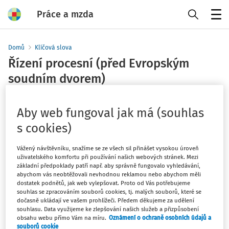
Práce a mzda
Menu
Domů
Klíčová slova
Řízení procesní (před Evropským
soudním dvorem)
Sledovat klíčové slovo
Aby web fungoval jak má (souhlas
Téma
s cookies)
Filtr
Vážený návštěvníku, snažíme se ze všech sil přinášet vysokou úroveň
uživatelského komfortu při používání našich webových stránek. Mezi
základní předpoklady patří např. aby správně fungovalo vyhledávání,
abychom vás neobtěžovali nevhodnou reklamou nebo abychom měli
0
Počet vyhledaných dokumentů:
dostatek podnětů, jak web vylepšovat. Proto od Vás potřebujeme
souhlas se zpracováním souborů cookies, tj. malých souborů, které se
dočasně ukládají ve vašem prohlížeči. Předem děkujeme za udělení
souhlasu. Data využijeme ke zlepšování našich služeb a přizpůsobení
obsahu webu přímo Vám na míru.
Oznámení o ochraně osobních údajů a
Žádné výsledky
souborů cookie