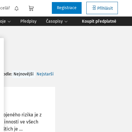
Registrace
celář
Přihlásit
roje
Předpisy
Časopisy
Koupit předplatné
 podle
:
Nejnovější
Nejstarší
pojeného rizika je z
 činností ve všech
tích je ...