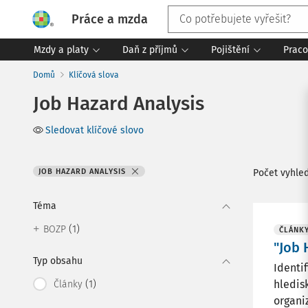
Práce a mzda
Mzdy a platy
Daň z příjmů
Pojištění
Praco
Domů
Klíčová slova
Job Hazard Analysis
Sledovat klíčové slovo
JOB HAZARD ANALYSIS
Počet vyhle
Téma
(1)
BOZP
ČLÁNK
"Job 
Typ obsahu
Identi
(1)
hledis
Články
organiz