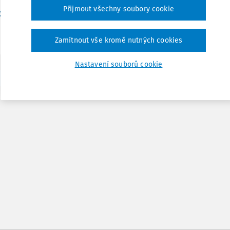
Přijmout všechny soubory cookie
Vydáno:
6. 9. 2017
/
30 minut čtení
. Jiří Vala Ph.D.
Zamítnout vše kromě nutných cookies
Nastavení souborů cookie
1