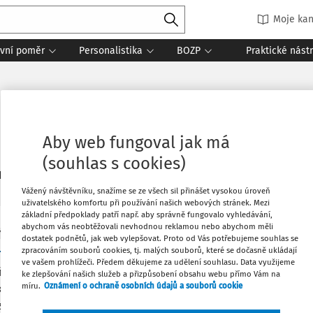
Moje kan
vní poměr
Personalistika
BOZP
Praktické nást
Aby web fungoval jak má
(souhlas s cookies)
1
daných dokumentů:
Řadit
Vážený návštěvníku, snažíme se ze všech sil přinášet vysokou úroveň
uživatelského komfortu při používání našich webových stránek. Mezi
základní předpoklady patří např. aby správně fungovalo vyhledávání,
abychom vás neobtěžovali nevhodnou reklamou nebo abychom měli
Y
dostatek podnětů, jak web vylepšovat. Proto od Vás potřebujeme souhlas se
Hazard Analysis" a bezpečné pracovní postupy
zpracováním souborů cookies, tj. malých souborů, které se dočasně ukládají
ve vašem prohlížeči. Předem děkujeme za udělení souhlasu. Data využijeme
fikování nebezpečí na pracovištích a hodnocení úrovně s ním s
ke zlepšování našich služeb a přizpůsobení obsahu webu přímo Vám na
míru.
Oznámení o ochraně osobních údajů a souborů cookie
ka prevence ochrany zdraví zaměstnanců asi tou nejdůležitější
acích. Efektivní řízení bezpečnosti a ochrany zdraví na pracoviš