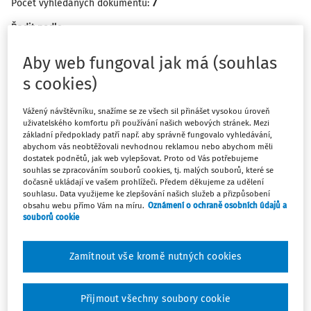
7
Počet vyhledaných dokumentů:
Řadit podle
:
Nejnovější
Nejstarší
Aby web fungoval jak má (souhlas
s cookies)
OTÁZKY A ODPOVĚDI
Úroky z úvěru v ročním zúčtování na koupi
Vážený návštěvníku, snažíme se ze všech sil přinášet vysokou úroveň
bytu a dalších pozemků
uživatelského komfortu při používání našich webových stránek. Mezi
základní předpoklady patří např. aby správně fungovalo vyhledávání,
Zaměstnanec si chce v ročním zúčtování uplatnit úroky z
abychom vás neobtěžovali nevhodnou reklamou nebo abychom měli
hypotečního úvěru poskytnutého na koupi bytu a dvou
dostatek podnětů, jak web vylepšovat. Proto od Vás potřebujeme
pozemků. Jeden z nich je v katastru označen jako ostatní
souhlas se zpracováním souborů cookies, tj. malých souborů, které se
dočasně ukládají ve vašem prohlížeči. Předem děkujeme za udělení
plocha (jiná plocha) a druhý jako orná půda. Dle všeho se
souhlasu. Data využijeme ke zlepšování našich služeb a přizpůsobení
jedná v prvním případě o ...
obsahu webu přímo Vám na míru.
Oznámení o ochraně osobních údajů a
souborů cookie
Ing. Zuzana Pšeničková
Vydáno
:
4. 3. 2021
/
1 minuta čtení
Zamítnout vše kromě nutných cookies
OTÁZKY A ODPOVĚDI
Přijmout všechny soubory cookie