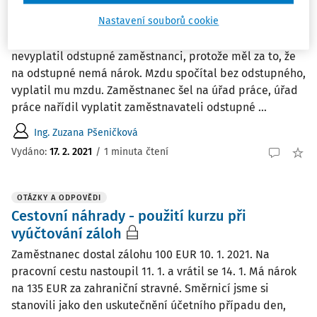
Odstupné při skončení pracovního
poměru
Nastavení souborů cookie
Zaměstnavatel při ukončení pracovního poměru
nevyplatil odstupné zaměstnanci, protože měl za to, že
na odstupné nemá nárok. Mzdu spočítal bez odstupného,
vyplatil mu mzdu. Zaměstnanec šel na úřad práce, úřad
práce nařídil vyplatit zaměstnavateli odstupné ...
Ing. Zuzana Pšeničková
Vydáno
:
17. 2. 2021
/
1 minuta čtení
OTÁZKY A ODPOVĚDI
Cestovní náhrady - použití kurzu při
vyúčtování záloh
Zaměstnanec dostal zálohu 100 EUR 10. 1. 2021. Na
pracovní cestu nastoupil 11. 1. a vrátil se 14. 1. Má nárok
na 135 EUR za zahraniční stravné. Směrnicí jsme si
stanovili jako den uskutečnění účetního případu den,