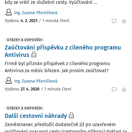
kdy se vrátí ze služební cesty. Vyúčtování ...
Ing. Zuzana Pšeničková
Vydáno
:
4. 2. 2021
/
1 minuta čtení
OTÁZKY A ODPOVĚDI
Zaúčtování příspěvku z cíleného programu
Antivirus
Firmě byl přiznán příspěvek z cíleného programu
Antivirus za měsíc březen. Jak prosím zaúčtovat?
Ing. Zuzana Pšeničková
Vydáno
:
27. 4. 2020
/
1 minuta čtení
OTÁZKY A ODPOVĚDI
Další cestovní náhrady
Zaměstnanec předložil dodatečně již po uzavřeném
vyúčtování pracovní cesty (cestovního příkazu) doklad za